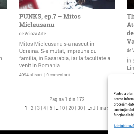
PUNKS, ep.7 – Mitos
Th
Micleusanu
At
de
de Veioza Arte
Va
Mitos Micleusanu s-a nascut in
de 
Ucraina. S-a mutat, impreuna cu
n
familia, in Basarabia, iar la facultate a
În
venit in Romania....
Li
și 
4994 afisari | 0 comentarii
Buc
26 
Pentru a oferi
Pagina 1 din 172
accesa informa
procesăm date,
2
3
4
5
10
20
30
»
Ultima »
1
...
...
consimțământu
funcționalități
Administrează 