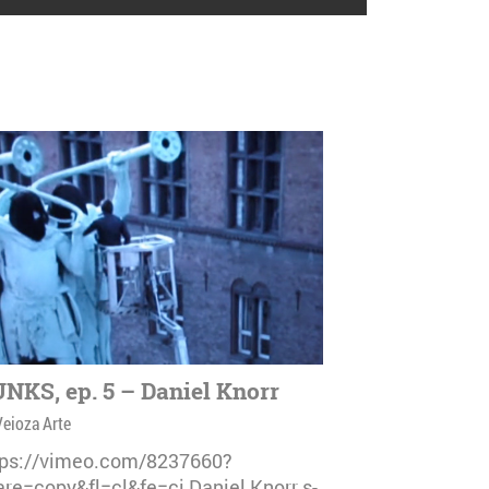
NKS, ep. 5 – Daniel Knorr
Veioza Arte
tps://vimeo.com/8237660?
are=copy&fl=cl&fe=ci Daniel Knorr s-