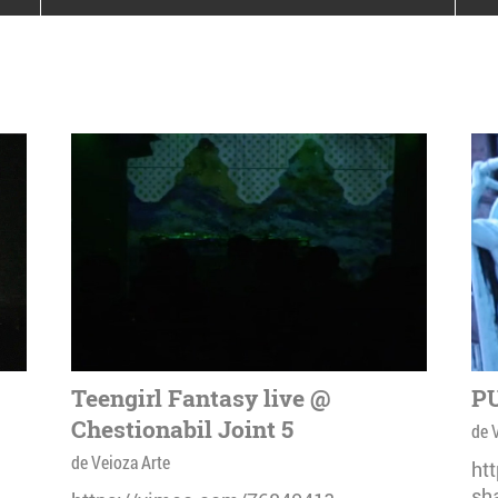
poloneze la București
PEOPLE OF ROMANIA se
lansează la galeria Simeza
All Stars For
Outernational
Teengirl Fantasy live @
PU
Chestionabil Joint 5
de 
de Veioza Arte
ht
sh