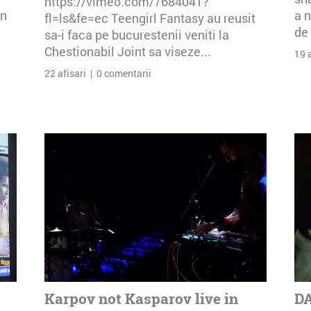
https://vimeo.com/7684041?
an
a n
fl=ls&fe=ec Teengirl Fantasy au reusit
de 
sa-i faca pe bucurestenii veniti la
Chestionabil Joint sa viseze...
19 
22 afisari | 0 comentarii
Karpov not Kasparov live in
DA