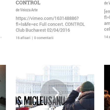
CONTROL
de 
de Veioza Arte
[e
fl
https://vimeo.com/163148886?
am 
fl=ls&fe=ec Full concert. CONTROL
cel
Club Bucharest 02/04/2016
.
14 
16 afisari | 0 comentarii