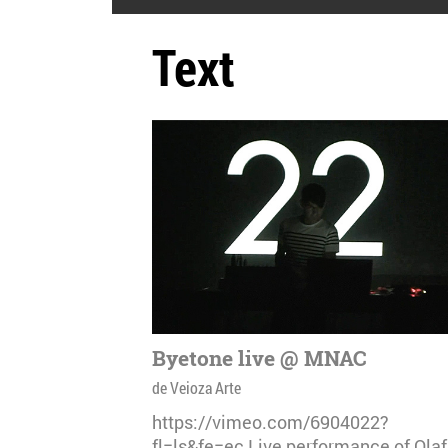
Text
Byetone live @ MNAC
de Veioza Arte
https://vimeo.com/6904022?
fl=ls&fe=ec Live performance of Olaf