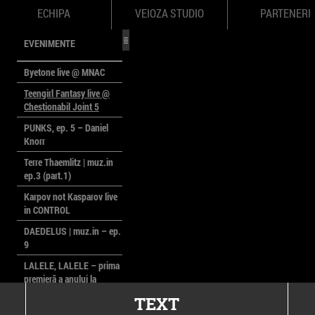
ECHIPA
VEIOZA STUDIO
PARTENERI
EVENIMENTE
Byetone live @ MNAC
Teengirl Fantasy live @
Chestionabil Joint 5
PUNKS, ep. 5 – Daniel
Knorr
Terre Thaemlitz | muz.in
ep.3 (part.1)
Karpov not Kasparov live
in CONTROL
DAEDELUS | muz.in – ep.
9
LALELE, LALELE – prima
premieră a anului la
MACAZ
TEXT
CinePOLSKA – filme