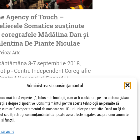
e Agency of Touch –
elierele Somatice susținute
 coregrafele Mădălina Dan și
lentina De Piante Niculae
Veioza Arte
 săptămâna 3-7 septembrie 2018,
notip - Centru Independent Coregrafic
Centrul Național al Dansului
urești...
Administrează consimțământul
afisari | 0 comentarii
 cea mai bună experiență, folosim tehnologii, cum ar fi cookie-uri, pentru a stoca și/sau
țiile despre dispozitive. Consimțământul pentru aceste tehnologii ne permite să
 cum ar fi comportamentul de navigare sau ID-uri unice pe acest site. Dacă nu îți dai
l sau îți retragi consimțământul dat poate avea afecte negative asupra unor anumite
 și funcții.
serviciile