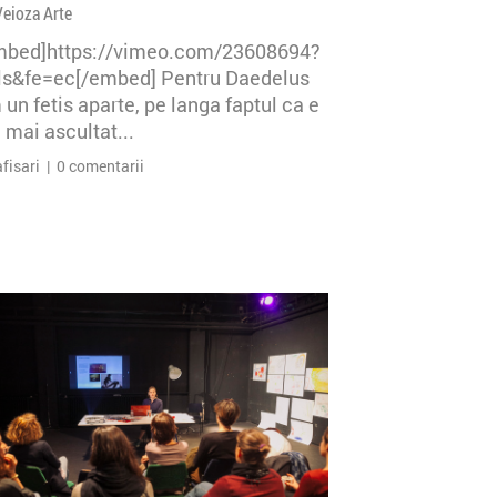
Veioza Arte
mbed]https://vimeo.com/23608694?
=ls&fe=ec[/embed] Pentru Daedelus
un fetis aparte, pe langa faptul ca e
 mai ascultat...
afisari | 0 comentarii