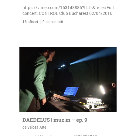
https://vimeo.com/163148886?fl=ls&fe=ec Full
concert. CONTROL Club Bucharest 02/04/2016
16 afisari | 0 comentarii
DAEDELUS | muz.in – ep. 9
de Veioza Arte