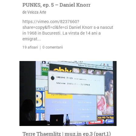
PUNKS, ep. 5 – Daniel Knorr
de Veioza Arte
https://vimeo.com/8237660?
share=copy&fl=cl&fe=ci Daniel Knorr s-a nascut
in 1968 in Bucuresti. La virsta de 14 ani a
emigrat...
19 afisari | 0 comentarii
Terre Thaemlitz | muz.in ep.3 (part.1)