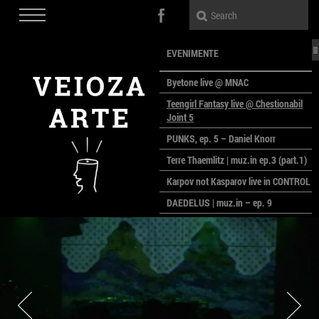
EVENIMENTE
Byetone live @ MNAC
Teengirl Fantasy live @ Chestionabil
Joint 5
PUNKS, ep. 5 – Daniel Knorr
Terre Thaemlitz | muz.in ep.3 (part.1)
Karpov not Kasparov live in CONTROL
DAEDELUS | muz.in – ep. 9
LALELE, LALELE – prima premieră a
anului la MACAZ
CinePOLSKA – filme poloneze la
București
PEOPLE OF ROMANIA se lansează la
galeria Simeza