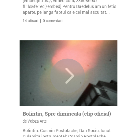
[embed]https://vimeo.com/23608694?
fl=ls&fe=ec[/embed] Pentru Daedelus am un fetis
aparte, pe langa faptul ca e cel mai ascultat...
14 afisari | 0 comentarii
Bolintin, Spre dimineata (clip oficial)
de Veioza Arte
Bolintin: Cosmin Postolache, Dan Sociu, Ionut
Dulamita instrumental: Cosmin Postolache