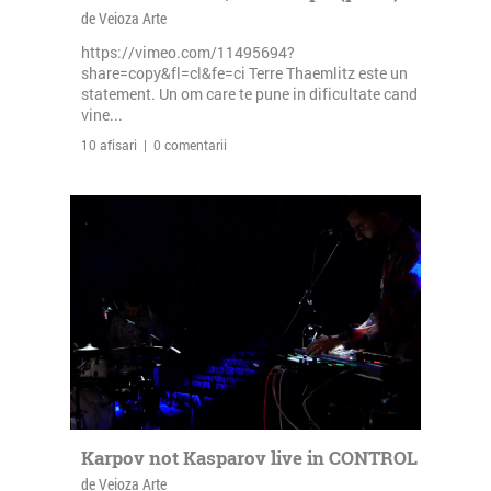
de Veioza Arte
https://vimeo.com/11495694?
share=copy&fl=cl&fe=ci Terre Thaemlitz este un
statement. Un om care te pune in dificultate cand
vine...
10 afisari | 0 comentarii
Karpov not Kasparov live in CONTROL
de Veioza Arte