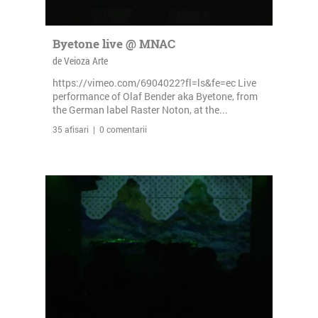
Byetone live @ MNAC
de Veioza Arte
https://vimeo.com/6904022?fl=ls&fe=ec Live
performance of Olaf Bender aka Byetone, from
the German label Raster Noton, at the...
35 afisari | 0 comentarii