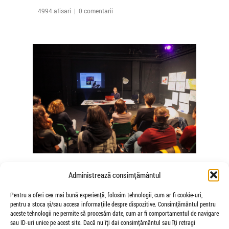
4994 afisari | 0 comentarii
The Agency of Touch – Atelierele
Administrează consimțământul
Somatice susținute de coregrafele
Mădălina Dan și Valentina De Piante
Pentru a oferi cea mai bună experiență, folosim tehnologii, cum ar fi cookie-uri,
pentru a stoca și/sau accesa informațiile despre dispozitive. Consimțământul pentru
Niculae
aceste tehnologii ne permite să procesăm date, cum ar fi comportamentul de navigare
de Veioza Arte
sau ID-uri unice pe acest site. Dacă nu îți dai consimțământul sau îți retragi