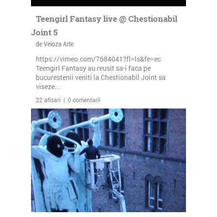
Teengirl Fantasy live @ Chestionabil
Joint 5
de Veioza Arte
https://vimeo.com/7684041?fl=ls&fe=ec
Teengirl Fantasy au reusit sa-i faca pe
bucurestenii veniti la Chestionabil Joint sa
viseze...
22 afisari | 0 comentarii