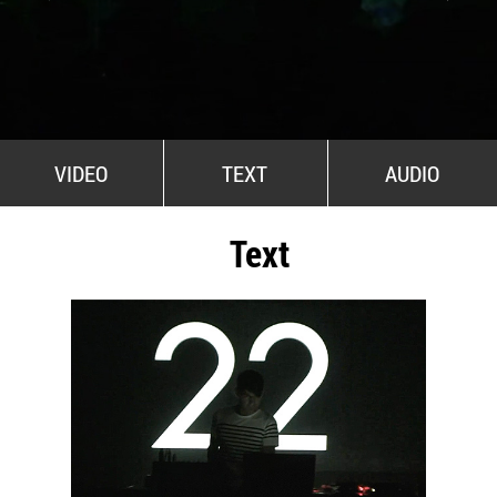
All Stars For Outernational
VIDEO
TEXT
AUDIO
Text