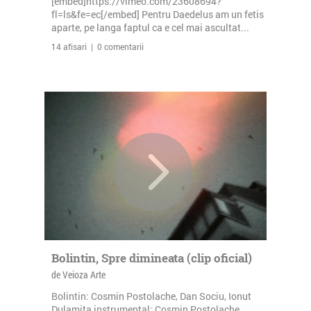
[embed]https://vimeo.com/23608694?
fl=ls&fe=ec[/embed] Pentru Daedelus am un fetis
aparte, pe langa faptul ca e cel mai ascultat...
14 afisari | 0 comentarii
Bolintin, Spre dimineata (clip oficial)
de Veioza Arte
Bolintin: Cosmin Postolache, Dan Sociu, Ionut
Dulamita instrumental: Cosmin Postolache