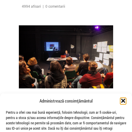
4994 afisari | 0 comentarii
The Agency of Touch – Atelierele
Administrează consimțământul
Somatice susținute de coregrafele
Mădălina Dan și Valentina De Piante
Pentru a oferi cea mai bună experiență, folosim tehnologii, cum ar fi cookie-uri,
pentru a stoca și/sau accesa informațiile despre dispozitive. Consimțământul pentru
Niculae
aceste tehnologii ne permite să procesăm date, cum ar fi comportamentul de navigare
de Veioza Arte
sau ID-uri unice pe acest site. Dacă nu îți dai consimțământul sau îți retragi