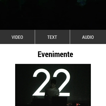
All Stars For Outernational
VIDEO
TEXT
AUDIO
Evenimente