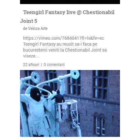
Teengirl Fantasy live @ Chestionabil
Joint 5
de Veioza Arte
https://vimeo.com/7684041?fl=ls&fe=ec
Teengirl Fantasy au reusit sa-i faca pe
bucurestenii veniti la Chestionabil Joint sa
viseze...
22 afisari | 0 comentarii