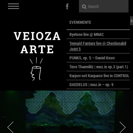
EVENIMENTE
Byetone live @ MNAC
Teengirl Fantasy live @ Chestionabil
Joint 5
PUNKS, ep. 5 – Daniel Knorr
Terre Thaemlitz | muz.in ep.3 (part.1)
Karpov not Kasparov live in CONTROL
DAEDELUS | muz.in – ep. 9
LALELE, LALELE – prima premieră a
anului la MACAZ
CinePOLSKA – filme poloneze la
București
PEOPLE OF ROMANIA se lansează la
galeria Simeza