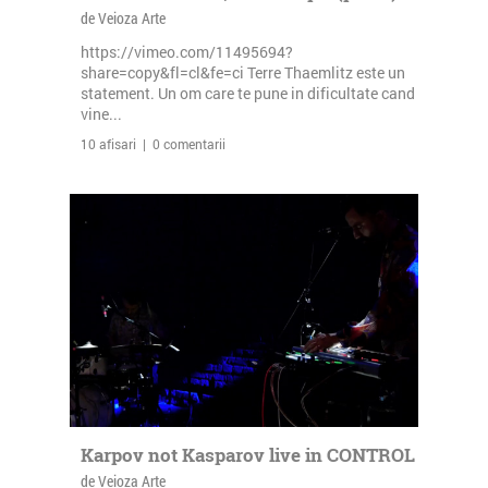
de Veioza Arte
https://vimeo.com/11495694?
share=copy&fl=cl&fe=ci Terre Thaemlitz este un
statement. Un om care te pune in dificultate cand
vine...
10 afisari | 0 comentarii
Karpov not Kasparov live in CONTROL
de Veioza Arte