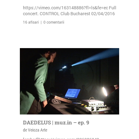
https://vimeo.com/163148886?fl=ls&fe=ec Full
concert. CONTROL Club Bucharest 02/04/2016
16 afisari | 0 comentarii
DAEDELUS | muz.in – ep. 9
de Veioza Arte