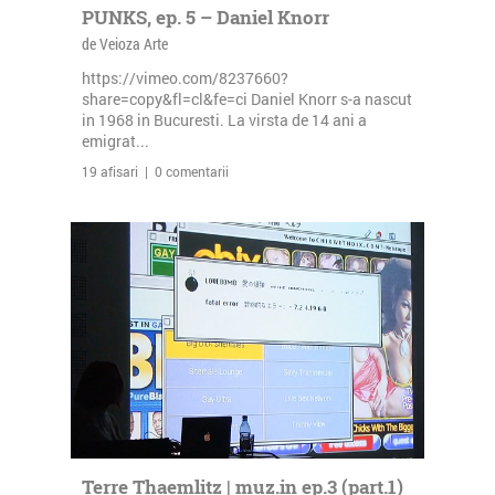
PUNKS, ep. 5 – Daniel Knorr
de Veioza Arte
https://vimeo.com/8237660?
share=copy&fl=cl&fe=ci Daniel Knorr s-a nascut
in 1968 in Bucuresti. La virsta de 14 ani a
emigrat...
19 afisari | 0 comentarii
Terre Thaemlitz | muz.in ep.3 (part.1)