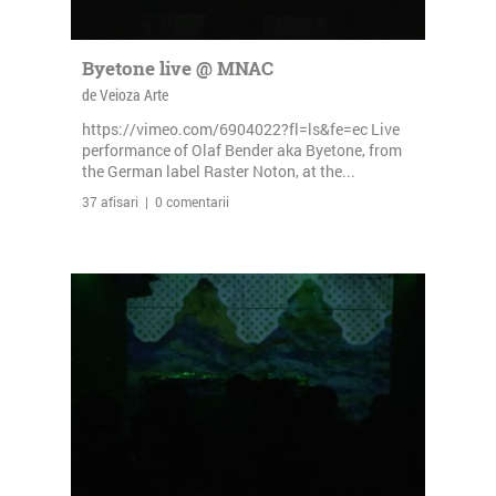
Byetone live @ MNAC
de Veioza Arte
https://vimeo.com/6904022?fl=ls&fe=ec Live
performance of Olaf Bender aka Byetone, from
the German label Raster Noton, at the...
37 afisari | 0 comentarii