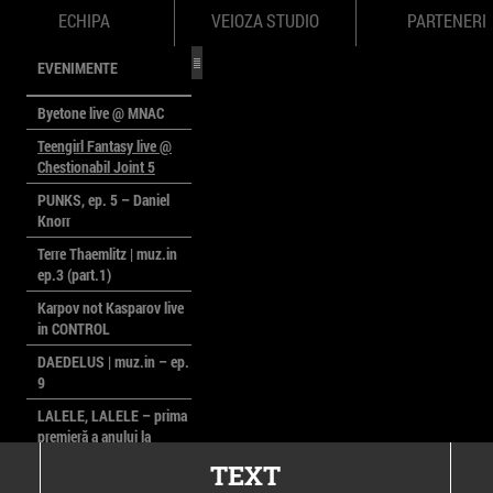
ECHIPA
VEIOZA STUDIO
PARTENERI
EVENIMENTE
Byetone live @ MNAC
Teengirl Fantasy live @
Chestionabil Joint 5
PUNKS, ep. 5 – Daniel
Knorr
Terre Thaemlitz | muz.in
ep.3 (part.1)
Karpov not Kasparov live
in CONTROL
DAEDELUS | muz.in – ep.
9
LALELE, LALELE – prima
premieră a anului la
MACAZ
TEXT
CinePOLSKA – filme