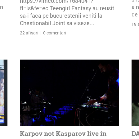
https://vimeo.com/7684041?
an
a n
fl=ls&fe=ec Teengirl Fantasy au reusit
de 
sa-i faca pe bucurestenii veniti la
Chestionabil Joint sa viseze...
19 
22 afisari | 0 comentarii
Karpov not Kasparov live in
DA