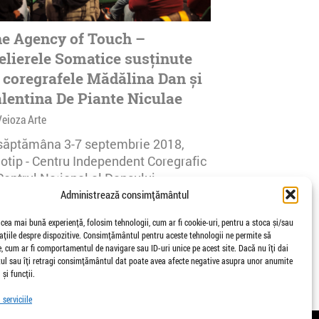
e Agency of Touch –
elierele Somatice susținute
 coregrafele Mădălina Dan și
lentina De Piante Niculae
Veioza Arte
 săptămâna 3-7 septembrie 2018,
notip - Centru Independent Coregrafic
Centrul Național al Dansului
urești...
Administrează consimțământul
afisari | 0 comentarii
 cea mai bună experiență, folosim tehnologii, cum ar fi cookie-uri, pentru a stoca și/sau
țiile despre dispozitive. Consimțământul pentru aceste tehnologii ne permite să
 cum ar fi comportamentul de navigare sau ID-uri unice pe acest site. Dacă nu îți dai
l sau îți retragi consimțământul dat poate avea afecte negative asupra unor anumite
 și funcții.
serviciile