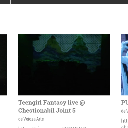
poloneze la București
PEOPLE OF ROMANIA se
lansează la galeria Simeza
All Stars For
Outernational
Teengirl Fantasy live @
PU
Chestionabil Joint 5
de 
de Veioza Arte
ht
sh