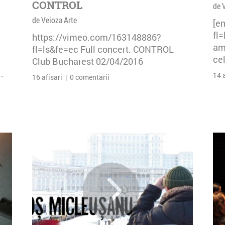
CONTROL
de 
de Veioza Arte
[e
fl
https://vimeo.com/163148886?
am 
fl=ls&fe=ec Full concert. CONTROL
cel
Club Bucharest 02/04/2016
.
14 
16 afisari | 0 comentarii