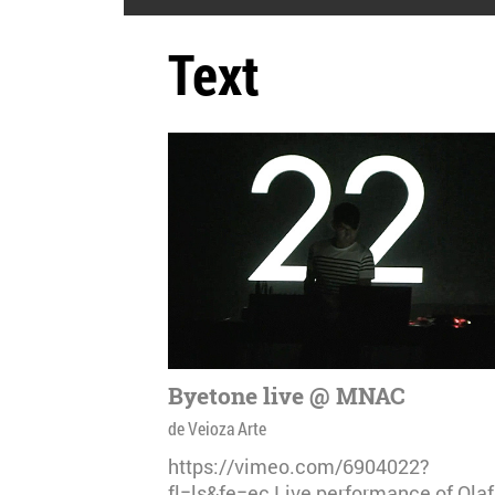
Text
Byetone live @ MNAC
de Veioza Arte
https://vimeo.com/6904022?
fl=ls&fe=ec Live performance of Olaf