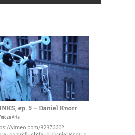
NKS, ep. 5 – Daniel Knorr
Veioza Arte
tps://vimeo.com/8237660?
are=copy&fl=cl&fe=ci Daniel Knorr s-