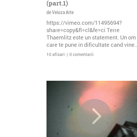
(part.1)
de Veioza Arte
https://vimeo.com/11495694?
share=copy&fl=cl&fe=ci Terre
Thaemlitz este un statement. Un om
care te pune in dificultate cand vine..
10 afisari | 0 comentarii