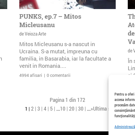
PUNKS, ep.7 – Mitos
Th
Micleusanu
At
de
de Veioza Arte
Va
Mitos Micleusanu s-a nascut in
de 
Ucraina. S-a mutat, impreuna cu
n
familia, in Basarabia, iar la facultate a
În
venit in Romania....
Li
și 
4994 afisari | 0 comentarii
Buc
26 
Pentru a oferi
Pagina 1 din 172
accesa informa
procesăm date,
2
3
4
5
10
20
30
»
Ultima »
1
...
...
consimțământu
funcționalități
Administrează 