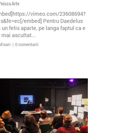
Veioza Arte
mbed]https://vimeo.com/23608694?
=ls&fe=ec[/embed] Pentru Daedelus
un fetis aparte, pe langa faptul ca e
 mai ascultat...
afisari | 0 comentarii