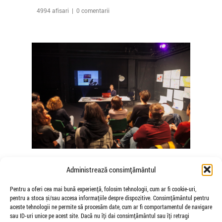
4994 afisari | 0 comentarii
The Agency of Touch – Atelierele
Administrează consimțământul
Somatice susținute de coregrafele
Mădălina Dan și Valentina De Piante
Pentru a oferi cea mai bună experiență, folosim tehnologii, cum ar fi cookie-uri,
pentru a stoca și/sau accesa informațiile despre dispozitive. Consimțământul pentru
Niculae
aceste tehnologii ne permite să procesăm date, cum ar fi comportamentul de navigare
de Veioza Arte
sau ID-uri unice pe acest site. Dacă nu îți dai consimțământul sau îți retragi