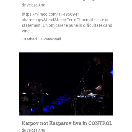
de Veioza Arte
https://vimeo.com/11495694?
share=copy&fl=cl&fe=ci Terre Thaemlitz este un
statement. Un om care te pune in dificultate cand
vine...
10 afisari | 0 comentarii
Karpov not Kasparov live in CONTROL
de Veioza Arte