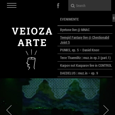
EVENIMENTE
Byetone live @ MNAC
Teengirl Fantasy live @ Chestionabil
Joint 5
PUNKS, ep. 5 – Daniel Knorr
Terre Thaemlitz | muz.in ep.3 (part.1)
Karpov not Kasparov live in CONTROL
DAEDELUS | muz.in – ep. 9
LALELE, LALELE – prima premieră a
anului la MACAZ
CinePOLSKA – filme poloneze la
București
PEOPLE OF ROMANIA se lansează la
galeria Simeza