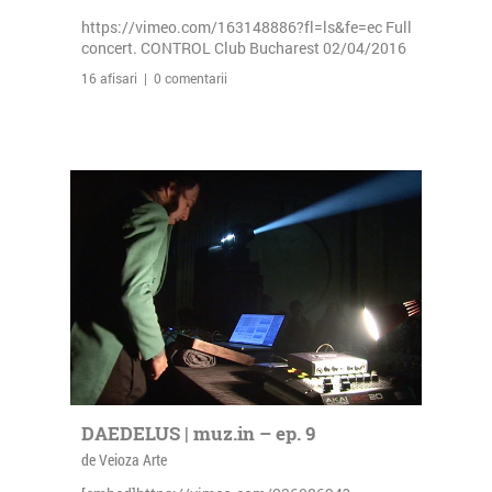
https://vimeo.com/163148886?fl=ls&fe=ec Full
concert. CONTROL Club Bucharest 02/04/2016
16 afisari | 0 comentarii
DAEDELUS | muz.in – ep. 9
de Veioza Arte