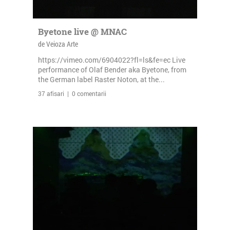
Byetone live @ MNAC
de Veioza Arte
https://vimeo.com/6904022?fl=ls&fe=ec Live
performance of Olaf Bender aka Byetone, from
the German label Raster Noton, at the...
37 afisari | 0 comentarii