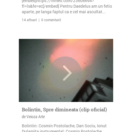
[embed]https://vimeo.com/23608694?
fl=ls&fe=ec[/embed] Pentru Daedelus am un fetis
aparte, pe langa faptul ca e cel mai ascultat...
14 afisari | 0 comentarii
Bolintin, Spre dimineata (clip oficial)
de Veioza Arte
Bolintin: Cosmin Postolache, Dan Sociu, Ionut
Dulamita instrumental: Cosmin Postolache