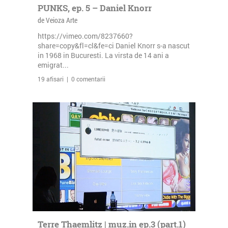
PUNKS, ep. 5 – Daniel Knorr
de Veioza Arte
https://vimeo.com/8237660?
share=copy&fl=cl&fe=ci Daniel Knorr s-a nascut
in 1968 in Bucuresti. La virsta de 14 ani a
emigrat...
19 afisari | 0 comentarii
Terre Thaemlitz | muz.in ep.3 (part.1)