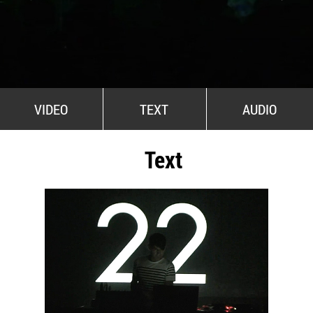
All Stars For Outernational
VIDEO
TEXT
AUDIO
Text