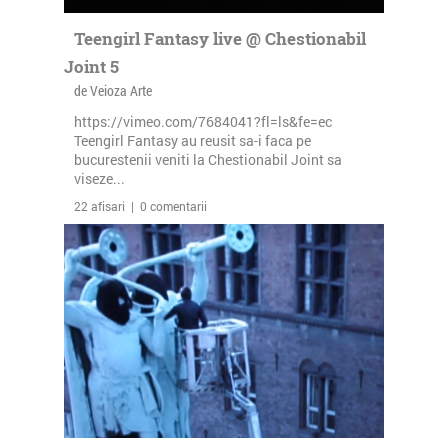
Teengirl Fantasy live @ Chestionabil
Joint 5
de Veioza Arte
https://vimeo.com/7684041?fl=ls&fe=ec
Teengirl Fantasy au reusit sa-i faca pe
bucurestenii veniti la Chestionabil Joint sa
viseze...
22 afisari | 0 comentarii