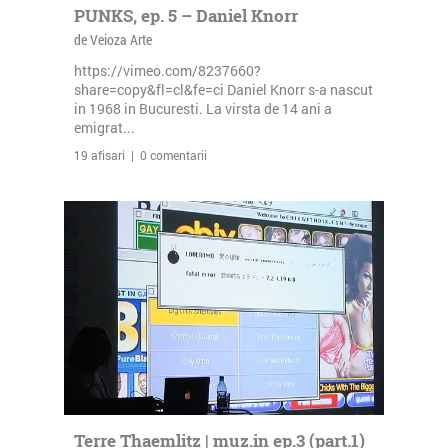
PUNKS, ep. 5 – Daniel Knorr
de Veioza Arte
https://vimeo.com/8237660?
share=copy&fl=cl&fe=ci Daniel Knorr s-a nascut
in 1968 in Bucuresti. La virsta de 14 ani a
emigrat...
19 afisari | 0 comentarii
Terre Thaemlitz | muz.in ep.3 (part.1)