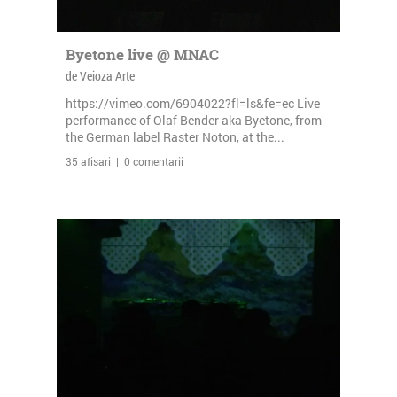
Byetone live @ MNAC
de Veioza Arte
https://vimeo.com/6904022?fl=ls&fe=ec Live
performance of Olaf Bender aka Byetone, from
the German label Raster Noton, at the...
35 afisari | 0 comentarii