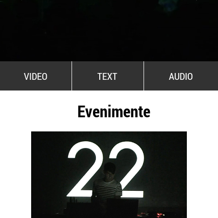
All Stars For Outernational
VIDEO
TEXT
AUDIO
Evenimente