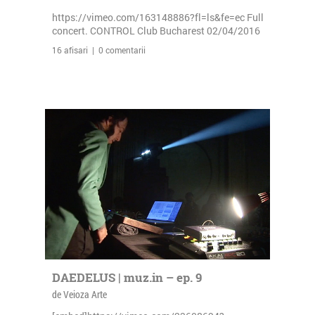
https://vimeo.com/163148886?fl=ls&fe=ec Full
concert. CONTROL Club Bucharest 02/04/2016
16 afisari | 0 comentarii
DAEDELUS | muz.in – ep. 9
de Veioza Arte