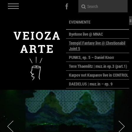
EVENIMENTE
Byetone live @ MNAC
Teengirl Fantasy live @ Chestionabil
Joint 5
PUNKS, ep. 5 – Daniel Knorr
Terre Thaemlitz | muz.in ep.3 (part.1)
Karpov not Kasparov live in CONTROL
DAEDELUS | muz.in – ep. 9
LALELE, LALELE – prima premieră a
anului la MACAZ
CinePOLSKA – filme poloneze la
București
PEOPLE OF ROMANIA se lansează la
galeria Simeza