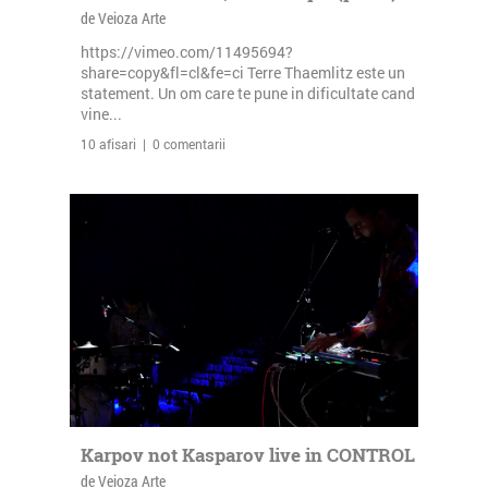
de Veioza Arte
https://vimeo.com/11495694?
share=copy&fl=cl&fe=ci Terre Thaemlitz este un
statement. Un om care te pune in dificultate cand
vine...
10 afisari | 0 comentarii
Karpov not Kasparov live in CONTROL
de Veioza Arte