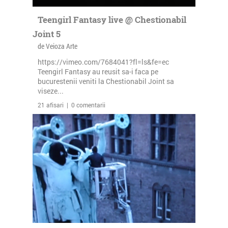
Teengirl Fantasy live @ Chestionabil
Joint 5
de Veioza Arte
https://vimeo.com/7684041?fl=ls&fe=ec
Teengirl Fantasy au reusit sa-i faca pe
bucurestenii veniti la Chestionabil Joint sa
viseze...
21 afisari | 0 comentarii