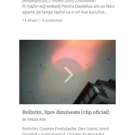
[embed]https://vimeo.com/23608694?
fl=ls&fe=ec[/embed] Pentru Daedelus am un fetis
aparte, pe langa faptul ca e cel mai ascultat...
14 afisari | 0 comentarii
Bolintin, Spre dimineata (clip oficial)
de Veioza Arte
Bolintin: Cosmin Postolache, Dan Sociu, Ionut
Dulamita instrumental: Cosmin Postolache