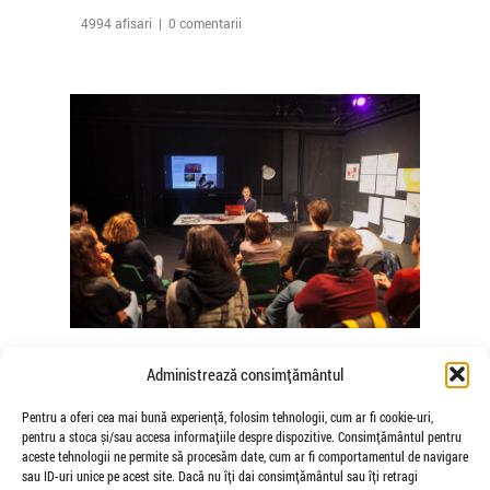
4994 afisari | 0 comentarii
The Agency of Touch – Atelierele
Administrează consimțământul
Somatice susținute de coregrafele
Mădălina Dan și Valentina De Piante
Pentru a oferi cea mai bună experiență, folosim tehnologii, cum ar fi cookie-uri,
pentru a stoca și/sau accesa informațiile despre dispozitive. Consimțământul pentru
Niculae
aceste tehnologii ne permite să procesăm date, cum ar fi comportamentul de navigare
de Veioza Arte
sau ID-uri unice pe acest site. Dacă nu îți dai consimțământul sau îți retragi