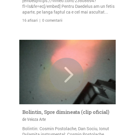
[embed]https://vimeo.com/23608694?
fl=ls&fe=ec[/embed] Pentru Daedelus am un fetis
aparte, pe langa faptul ca e cel mai ascultat...
16 afisari | 0 comentarii
Bolintin, Spre dimineata (clip oficial)
de Veioza Arte
Bolintin: Cosmin Postolache, Dan Sociu, Ionut
Dulamita instrumental: Cosmin Postolache