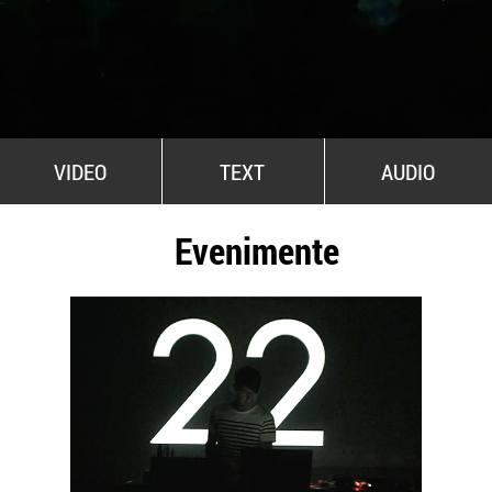
All Stars For Outernational
VIDEO
TEXT
AUDIO
Evenimente