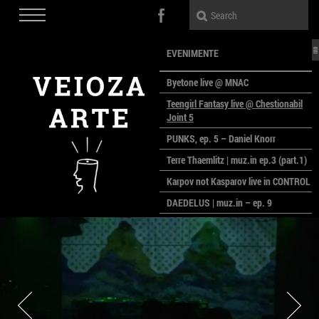
EVENIMENTE
Byetone live @ MNAC
Teengirl Fantasy live @ Chestionabil
Joint 5
PUNKS, ep. 5 – Daniel Knorr
Terre Thaemlitz | muz.in ep.3 (part.1)
Karpov not Kasparov live in CONTROL
DAEDELUS | muz.in – ep. 9
LALELE, LALELE – prima premieră a
anului la MACAZ
CinePOLSKA – filme poloneze la
București
PEOPLE OF ROMANIA se lansează la
galeria Simeza