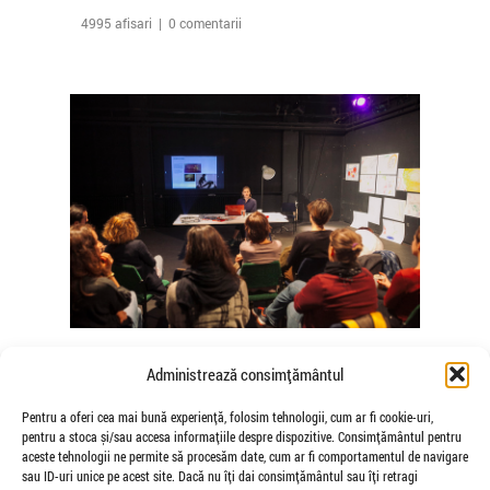
4995 afisari | 0 comentarii
The Agency of Touch – Atelierele
Administrează consimțământul
Somatice susținute de coregrafele
Mădălina Dan și Valentina De Piante
Pentru a oferi cea mai bună experiență, folosim tehnologii, cum ar fi cookie-uri,
pentru a stoca și/sau accesa informațiile despre dispozitive. Consimțământul pentru
Niculae
aceste tehnologii ne permite să procesăm date, cum ar fi comportamentul de navigare
de Veioza Arte
sau ID-uri unice pe acest site. Dacă nu îți dai consimțământul sau îți retragi