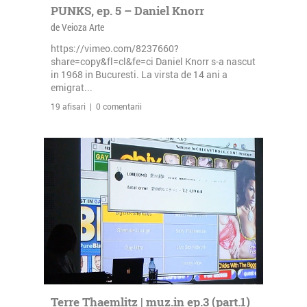
PUNKS, ep. 5 – Daniel Knorr
de Veioza Arte
https://vimeo.com/8237660?
share=copy&fl=cl&fe=ci Daniel Knorr s-a nascut
in 1968 in Bucuresti. La virsta de 14 ani a
emigrat...
19 afisari | 0 comentarii
Terre Thaemlitz | muz.in ep.3 (part.1)