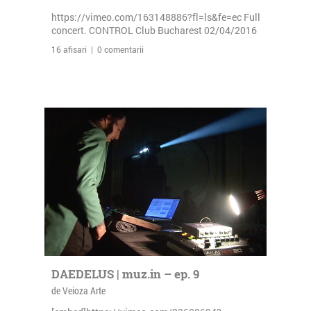
https://vimeo.com/163148886?fl=ls&fe=ec Full
concert. CONTROL Club Bucharest 02/04/2016
16 afisari | 0 comentarii
DAEDELUS | muz.in – ep. 9
de Veioza Arte