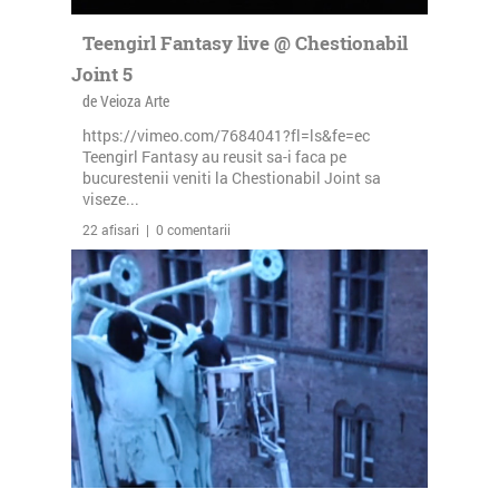
Teengirl Fantasy live @ Chestionabil
Joint 5
de Veioza Arte
https://vimeo.com/7684041?fl=ls&fe=ec
Teengirl Fantasy au reusit sa-i faca pe
bucurestenii veniti la Chestionabil Joint sa
viseze...
22 afisari | 0 comentarii