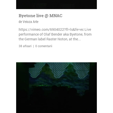
Byetone live @ MNAC
de Veioza Arte
https://vimeo.com/6904022?fl=ls&fe=ec Live
performance of Olaf Bender aka Byetone, from
the German label Raster Noton, at the...
38 afisari | 0 comentarii