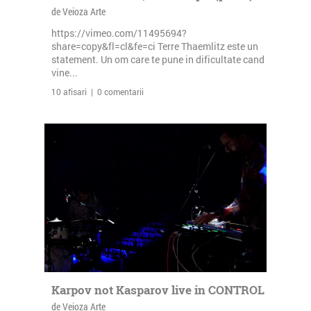
de Veioza Arte
https://vimeo.com/11495694?
share=copy&fl=cl&fe=ci Terre Thaemlitz este un
statement. Un om care te pune in dificultate cand
vine...
10 afisari | 0 comentarii
Karpov not Kasparov live in CONTROL
de Veioza Arte