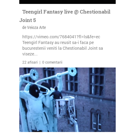
Teengirl Fantasy live @ Chestionabil
Joint 5
de Veioza Arte
https://vimeo.com/7684041?fl=ls&fe=ec
Teengirl Fantasy au reusit sa-i faca pe
bucurestenii veniti la Chestionabil Joint sa
viseze...
22 afisari | 0 comentarii