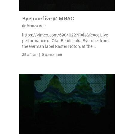
Byetone live @ MNAC
de Veioza Arte
https://vimeo.com/6904022?fl=ls&fe=ec Live
performance of Olaf Bender aka Byetone, from
the German label Raster Noton, at the...
35 afisari | 0 comentarii