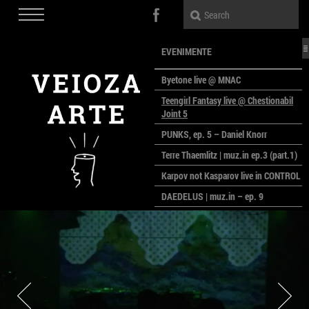
EVENIMENTE
Byetone live @ MNAC
Teengirl Fantasy live @ Chestionabil
Joint 5
PUNKS, ep. 5 – Daniel Knorr
Terre Thaemlitz | muz.in ep.3 (part.1)
Karpov not Kasparov live in CONTROL
DAEDELUS | muz.in – ep. 9
LALELE, LALELE – prima premieră a
anului la MACAZ
CinePOLSKA – filme poloneze la
București
PEOPLE OF ROMANIA se lansează la
galeria Simeza