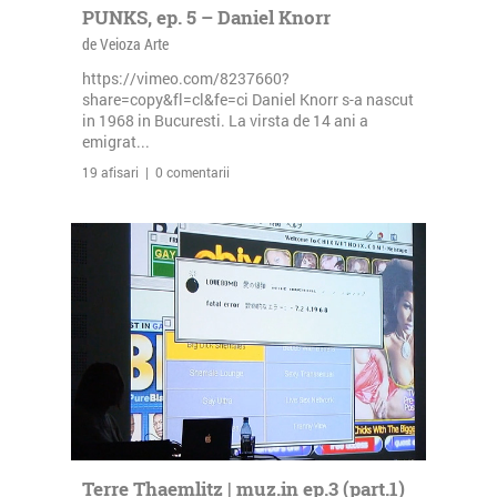
PUNKS, ep. 5 – Daniel Knorr
de Veioza Arte
https://vimeo.com/8237660?
share=copy&fl=cl&fe=ci Daniel Knorr s-a nascut
in 1968 in Bucuresti. La virsta de 14 ani a
emigrat...
19 afisari | 0 comentarii
Terre Thaemlitz | muz.in ep.3 (part.1)