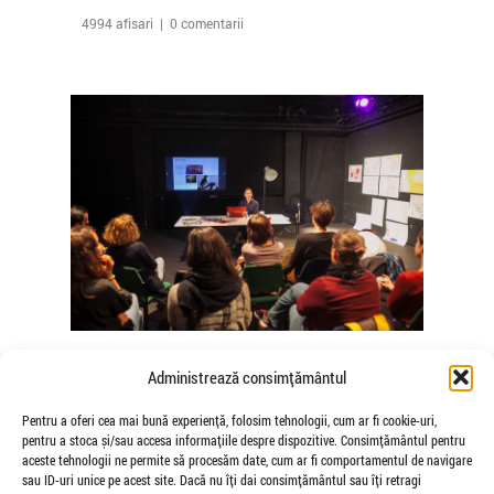
4994 afisari | 0 comentarii
The Agency of Touch – Atelierele
Administrează consimțământul
Somatice susținute de coregrafele
Mădălina Dan și Valentina De Piante
Pentru a oferi cea mai bună experiență, folosim tehnologii, cum ar fi cookie-uri,
pentru a stoca și/sau accesa informațiile despre dispozitive. Consimțământul pentru
Niculae
aceste tehnologii ne permite să procesăm date, cum ar fi comportamentul de navigare
de Veioza Arte
sau ID-uri unice pe acest site. Dacă nu îți dai consimțământul sau îți retragi