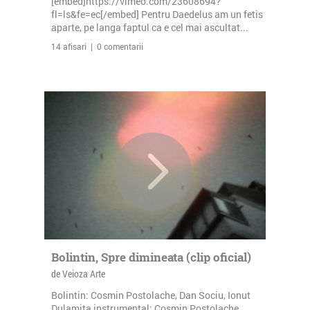
[embed]https://vimeo.com/23608694?
fl=ls&fe=ec[/embed] Pentru Daedelus am un fetis
aparte, pe langa faptul ca e cel mai ascultat...
14 afisari | 0 comentarii
Bolintin, Spre dimineata (clip oficial)
de Veioza Arte
Bolintin: Cosmin Postolache, Dan Sociu, Ionut
Dulamita instrumental: Cosmin Postolache