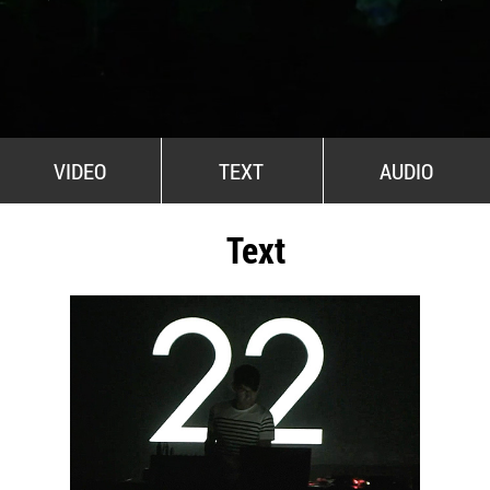
All Stars For Outernational
VIDEO
TEXT
AUDIO
Text