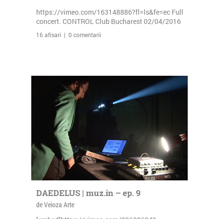
https://vimeo.com/163148886?fl=ls&fe=ec Full
concert. CONTROL Club Bucharest 02/04/2016
16 afisari | 0 comentarii
DAEDELUS | muz.in – ep. 9
de Veioza Arte