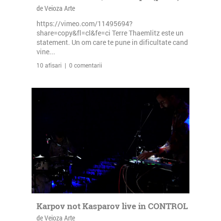
de Veioza Arte
https://vimeo.com/11495694?
share=copy&fl=cl&fe=ci Terre Thaemlitz este un
statement. Un om care te pune in dificultate cand
vine...
10 afisari | 0 comentarii
Karpov not Kasparov live in CONTROL
de Veioza Arte