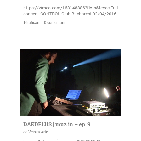
https://vimeo.com/163148886?fl=ls&fe=ec Full
concert. CONTROL Club Bucharest 02/04/2016
16 afisari | 0 comentarii
DAEDELUS | muz.in – ep. 9
de Veioza Arte