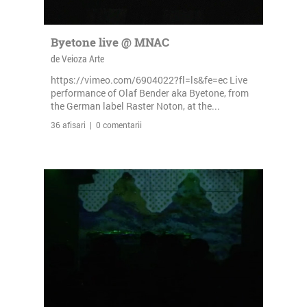
Byetone live @ MNAC
de Veioza Arte
https://vimeo.com/6904022?fl=ls&fe=ec Live
performance of Olaf Bender aka Byetone, from
the German label Raster Noton, at the...
36 afisari | 0 comentarii