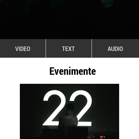
All Stars For Outernational
VIDEO
TEXT
AUDIO
Evenimente