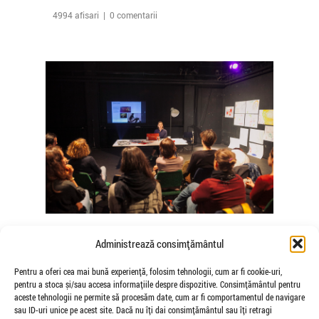
4994 afisari | 0 comentarii
The Agency of Touch – Atelierele
Administrează consimțământul
Somatice susținute de coregrafele
Mădălina Dan și Valentina De Piante
Pentru a oferi cea mai bună experiență, folosim tehnologii, cum ar fi cookie-uri,
pentru a stoca și/sau accesa informațiile despre dispozitive. Consimțământul pentru
Niculae
aceste tehnologii ne permite să procesăm date, cum ar fi comportamentul de navigare
de Veioza Arte
sau ID-uri unice pe acest site. Dacă nu îți dai consimțământul sau îți retragi