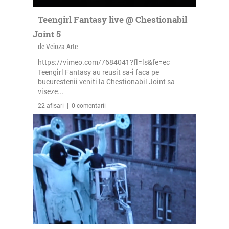
Teengirl Fantasy live @ Chestionabil
Joint 5
de Veioza Arte
https://vimeo.com/7684041?fl=ls&fe=ec
Teengirl Fantasy au reusit sa-i faca pe
bucurestenii veniti la Chestionabil Joint sa
viseze...
22 afisari | 0 comentarii