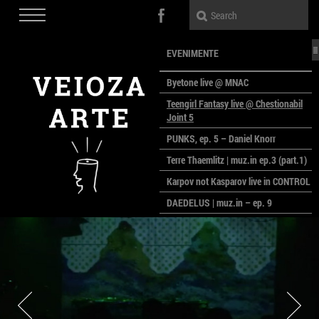
EVENIMENTE
Byetone live @ MNAC
Teengirl Fantasy live @ Chestionabil
Joint 5
PUNKS, ep. 5 – Daniel Knorr
Terre Thaemlitz | muz.in ep.3 (part.1)
Karpov not Kasparov live in CONTROL
DAEDELUS | muz.in – ep. 9
LALELE, LALELE – prima premieră a
anului la MACAZ
CinePOLSKA – filme poloneze la
București
PEOPLE OF ROMANIA se lansează la
galeria Simeza