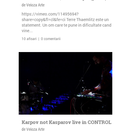
de Veioza Arte
https://vimeo.com/11495694?
share=copy&fl=cl&fe=ci Terre Thaemlitz este un
statement. Un om care te pune in dificultate cand
vine...
10 afisari | 0 comentarii
Karpov not Kasparov live in CONTROL
de Veioza Arte