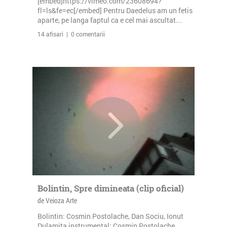
[embed]https://vimeo.com/23608694?
fl=ls&fe=ec[/embed] Pentru Daedelus am un fetis
aparte, pe langa faptul ca e cel mai ascultat...
14 afisari | 0 comentarii
Bolintin, Spre dimineata (clip oficial)
de Veioza Arte
Bolintin: Cosmin Postolache, Dan Sociu, Ionut
Dulamita instrumental: Cosmin Postolache