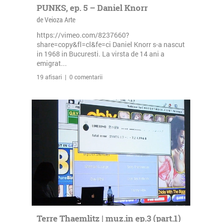
PUNKS, ep. 5 – Daniel Knorr
de Veioza Arte
https://vimeo.com/8237660?
share=copy&fl=cl&fe=ci Daniel Knorr s-a nascut
in 1968 in Bucuresti. La virsta de 14 ani a
emigrat...
19 afisari | 0 comentarii
Terre Thaemlitz | muz.in ep.3 (part.1)