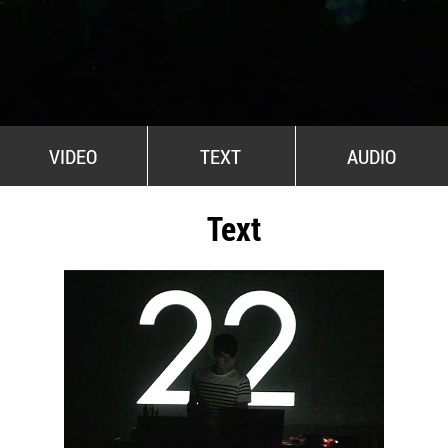
All Stars For Outernational
VIDEO
TEXT
AUDIO
Text