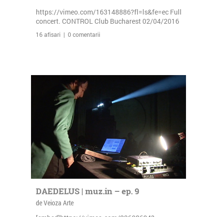
https://vimeo.com/163148886?fl=ls&fe=ec Full
concert. CONTROL Club Bucharest 02/04/2016
16 afisari | 0 comentarii
DAEDELUS | muz.in – ep. 9
de Veioza Arte