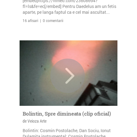
[embed]https://vimeo.com/23608694?
fl=ls&fe=ec[/embed] Pentru Daedelus am un fetis
aparte, pe langa faptul ca e cel mai ascultat...
16 afisari | 0 comentarii
Bolintin, Spre dimineata (clip oficial)
de Veioza Arte
Bolintin: Cosmin Postolache, Dan Sociu, Ionut
Dulamita instrumental: Cosmin Postolache