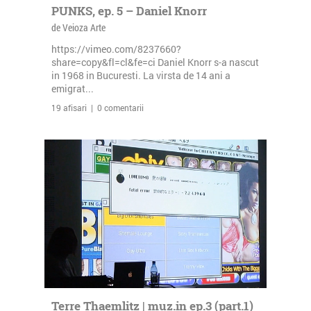
PUNKS, ep. 5 – Daniel Knorr
de Veioza Arte
https://vimeo.com/8237660?
share=copy&fl=cl&fe=ci Daniel Knorr s-a nascut
in 1968 in Bucuresti. La virsta de 14 ani a
emigrat...
19 afisari | 0 comentarii
Terre Thaemlitz | muz.in ep.3 (part.1)