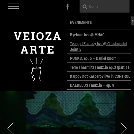
EVENIMENTE
Byetone live @ MNAC
Teengirl Fantasy live @ Chestionabil
Joint 5
PUNKS, ep. 5 – Daniel Knorr
Terre Thaemlitz | muz.in ep.3 (part.1)
Karpov not Kasparov live in CONTROL
DAEDELUS | muz.in – ep. 9
LALELE, LALELE – prima premieră a
anului la MACAZ
CinePOLSKA – filme poloneze la
București
PEOPLE OF ROMANIA se lansează la
galeria Simeza