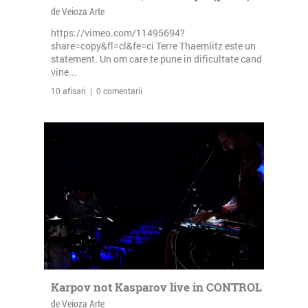
de Veioza Arte
https://vimeo.com/11495694?
share=copy&fl=cl&fe=ci Terre Thaemlitz este un
statement. Un om care te pune in dificultate cand
vine...
10 afisari | 0 comentarii
Karpov not Kasparov live in CONTROL
de Veioza Arte