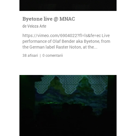
Byetone live @ MNAC
de Veioza Arte
https://vimeo.com/6904022?fl=ls&fe=ec Live
performance of Olaf Bender aka Byetone, from
the German label Raster Noton, at the...
38 afisari | 0 comentarii