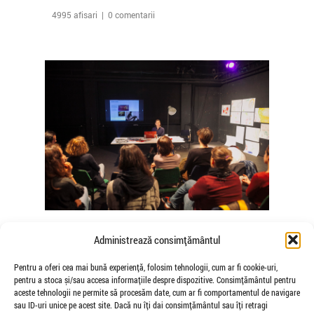
4995 afisari | 0 comentarii
The Agency of Touch – Atelierele
Administrează consimțământul
Somatice susținute de coregrafele
Mădălina Dan și Valentina De Piante
Pentru a oferi cea mai bună experiență, folosim tehnologii, cum ar fi cookie-uri,
pentru a stoca și/sau accesa informațiile despre dispozitive. Consimțământul pentru
Niculae
aceste tehnologii ne permite să procesăm date, cum ar fi comportamentul de navigare
de Veioza Arte
sau ID-uri unice pe acest site. Dacă nu îți dai consimțământul sau îți retragi