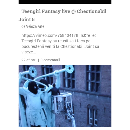
Teengirl Fantasy live @ Chestionabil
Joint 5
de Veioza Arte
https://vimeo.com/7684041?fl=ls&fe=ec
Teengirl Fantasy au reusit sa-i faca pe
bucurestenii veniti la Chestionabil Joint sa
viseze...
22 afisari | 0 comentarii