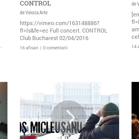
CONTROL
de 
de Veioza Arte
[e
fl
https://vimeo.com/163148886?
am 
fl=ls&fe=ec Full concert. CONTROL
cel
Club Bucharest 02/04/2016
.
14 
16 afisari | 0 comentarii