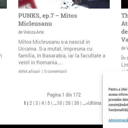
PUNKS, ep.7 – Mitos
Th
Micleusanu
At
de
de Veioza Arte
Va
Mitos Micleusanu s-a nascut in
de 
Ucraina. S-a mutat, impreuna cu
n
familia, in Basarabia, iar la facultate a
În
venit in Romania....
Li
și 
4994 afisari | 0 comentarii
Buc
26 
Pentru a oferi
Pagina 1 din 172
accesa informa
procesăm date,
2
3
4
5
10
20
30
»
Ultima »
1
...
...
consimțământu
funcționalități
Administrează 