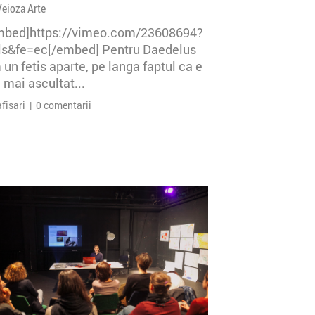
Veioza Arte
mbed]https://vimeo.com/23608694?
=ls&fe=ec[/embed] Pentru Daedelus
un fetis aparte, pe langa faptul ca e
 mai ascultat...
afisari | 0 comentarii