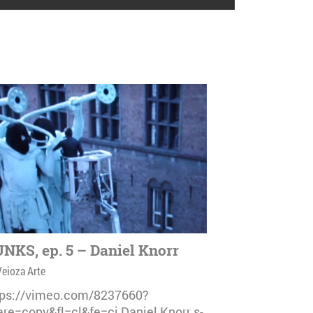
NKS, ep. 5 – Daniel Knorr
Veioza Arte
tps://vimeo.com/8237660?
are=copy&fl=cl&fe=ci Daniel Knorr s-