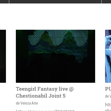
poloneze la București
PEOPLE OF ROMANIA se
lansează la galeria Simeza
All Stars For
Outernational
Teengirl Fantasy live @
PU
Chestionabil Joint 5
de 
de Veioza Arte
ht
sh