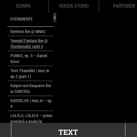
ECHIPA
VEIOZA STUDIO
PARTENERI
EVENIMENTE
Byetone live @ MNAC
Teengirl Fantasy live @
Chestionabil Joint 5
PUNKS, ep. 5 – Daniel
Knorr
Terre Thaemlitz | muz.in
ep.3 (part.1)
Karpov not Kasparov live
in CONTROL
DAEDELUS | muz.in – ep.
9
LALELE, LALELE – prima
premieră a anului la
MACAZ
TEXT
CinePOLSKA – filme