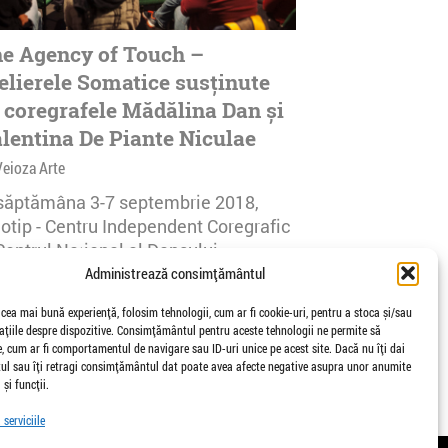
e Agency of Touch –
elierele Somatice susținute
 coregrafele Mădălina Dan și
lentina De Piante Niculae
Veioza Arte
 săptămâna 3-7 septembrie 2018,
notip - Centru Independent Coregrafic
Centrul Național al Dansului
urești...
Administrează consimțământul
afisari | 0 comentarii
 cea mai bună experiență, folosim tehnologii, cum ar fi cookie-uri, pentru a stoca și/sau
țiile despre dispozitive. Consimțământul pentru aceste tehnologii ne permite să
 cum ar fi comportamentul de navigare sau ID-uri unice pe acest site. Dacă nu îți dai
l sau îți retragi consimțământul dat poate avea afecte negative asupra unor anumite
 și funcții.
serviciile