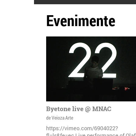
Evenimente
Byetone live @ MNAC
de Veioza Arte
https://vimeo.com/6904022?
fl=ls&fe=ec Live performance of Olaf