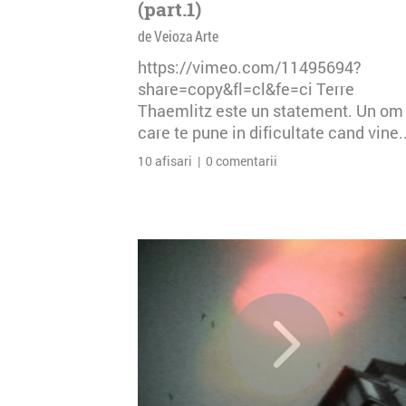
(part.1)
de Veioza Arte
https://vimeo.com/11495694?
share=copy&fl=cl&fe=ci Terre
Thaemlitz este un statement. Un om
care te pune in dificultate cand vine..
10 afisari | 0 comentarii