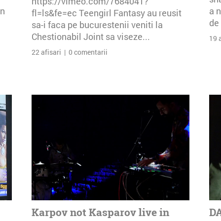
https://vimeo.com/7684041?
an
a n
fl=ls&fe=ec Teengirl Fantasy au reusit
de 
sa-i faca pe bucurestenii veniti la
Chestionabil Joint sa viseze...
19 
22 afisari | 0 comentarii
Karpov not Kasparov live in
DA