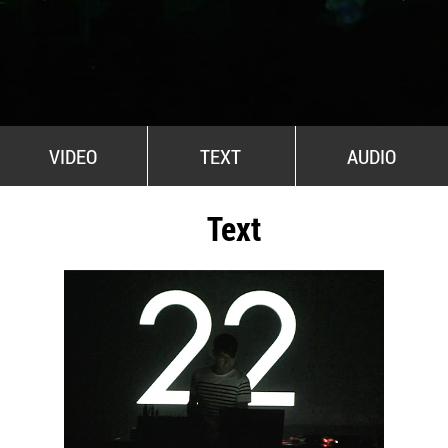
All Stars For Outernational
VIDEO
TEXT
AUDIO
Text