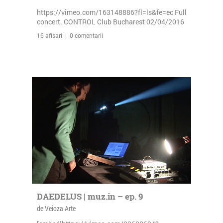
https://vimeo.com/163148886?fl=ls&fe=ec Full
concert. CONTROL Club Bucharest 02/04/2016
16 afisari | 0 comentarii
DAEDELUS | muz.in – ep. 9
de Veioza Arte