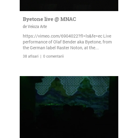
Byetone live @ MNAC
de Veioza Arte
https://vimeo.com/6904022?fl=ls&fe=ec Live
performance of Olaf Bender aka Byetone, from
the German label Raster Noton, at the...
38 afisari | 0 comentarii