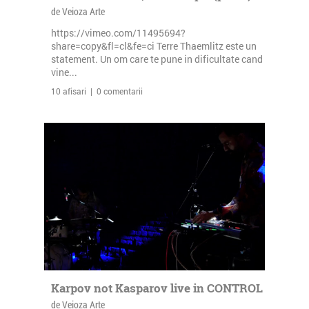
de Veioza Arte
https://vimeo.com/11495694?
share=copy&fl=cl&fe=ci Terre Thaemlitz este un
statement. Un om care te pune in dificultate cand
vine...
10 afisari | 0 comentarii
Karpov not Kasparov live in CONTROL
de Veioza Arte