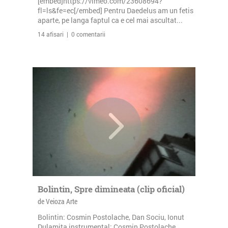
[embed]https://vimeo.com/23608694?
fl=ls&fe=ec[/embed] Pentru Daedelus am un fetis
aparte, pe langa faptul ca e cel mai ascultat...
14 afisari | 0 comentarii
Bolintin, Spre dimineata (clip oficial)
de Veioza Arte
Bolintin: Cosmin Postolache, Dan Sociu, Ionut
Dulamita instrumental: Cosmin Postolache