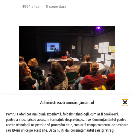
4994 afisari | 0 comentarii
The Agency of Touch – Atelierele
Administrează consimțământul
Somatice susținute de coregrafele
Mădălina Dan și Valentina De Piante
Pentru a oferi cea mai bună experiență, folosim tehnologii, cum ar fi cookie-uri,
pentru a stoca și/sau accesa informațiile despre dispozitive. Consimțământul pentru
Niculae
aceste tehnologii ne permite să procesăm date, cum ar fi comportamentul de navigare
de Veioza Arte
sau ID-uri unice pe acest site. Dacă nu îți dai consimțământul sau îți retragi