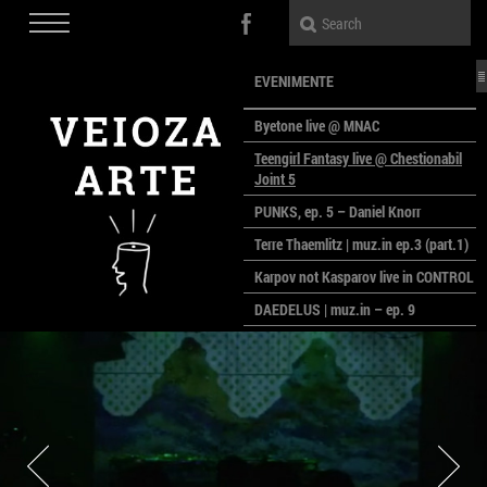
EVENIMENTE
Byetone live @ MNAC
Teengirl Fantasy live @ Chestionabil
Joint 5
PUNKS, ep. 5 – Daniel Knorr
Terre Thaemlitz | muz.in ep.3 (part.1)
Karpov not Kasparov live in CONTROL
DAEDELUS | muz.in – ep. 9
LALELE, LALELE – prima premieră a
anului la MACAZ
CinePOLSKA – filme poloneze la
București
PEOPLE OF ROMANIA se lansează la
galeria Simeza