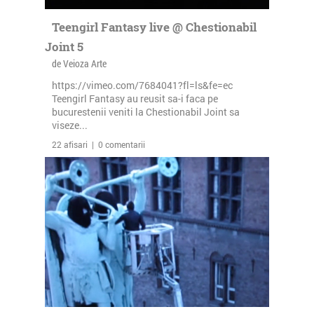
Teengirl Fantasy live @ Chestionabil
Joint 5
de Veioza Arte
https://vimeo.com/7684041?fl=ls&fe=ec
Teengirl Fantasy au reusit sa-i faca pe
bucurestenii veniti la Chestionabil Joint sa
viseze...
22 afisari | 0 comentarii