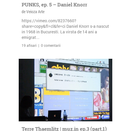
PUNKS, ep. 5 – Daniel Knorr
de Veioza Arte
https://vimeo.com/8237660?
share=copy&fl=cl&fe=ci Daniel Knorr s-a nascut
in 1968 in Bucuresti. La virsta de 14 ani a
emigrat...
19 afisari | 0 comentarii
Terre Thaemlitz | muz.in ep.3 (part.1)