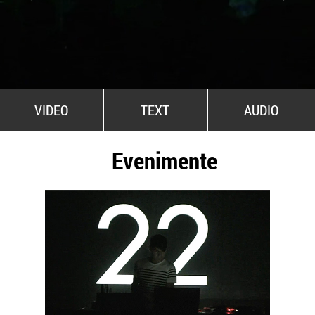
All Stars For Outernational
VIDEO
TEXT
AUDIO
Evenimente