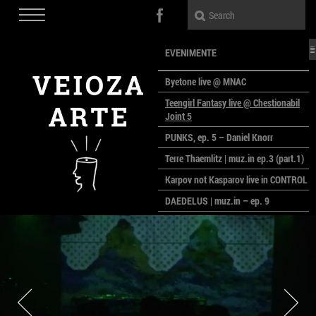
EVENIMENTE
Byetone live @ MNAC
Teengirl Fantasy live @ Chestionabil
Joint 5
PUNKS, ep. 5 – Daniel Knorr
Terre Thaemlitz | muz.in ep.3 (part.1)
Karpov not Kasparov live in CONTROL
DAEDELUS | muz.in – ep. 9
LALELE, LALELE – prima premieră a
anului la MACAZ
CinePOLSKA – filme poloneze la
București
PEOPLE OF ROMANIA se lansează la
galeria Simeza