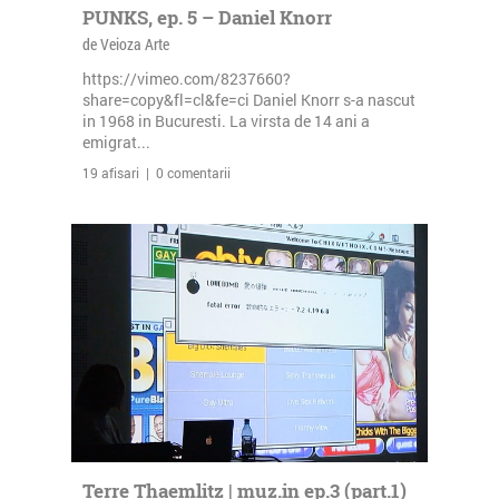
PUNKS, ep. 5 – Daniel Knorr
de Veioza Arte
https://vimeo.com/8237660?
share=copy&fl=cl&fe=ci Daniel Knorr s-a nascut
in 1968 in Bucuresti. La virsta de 14 ani a
emigrat...
19 afisari | 0 comentarii
Terre Thaemlitz | muz.in ep.3 (part.1)