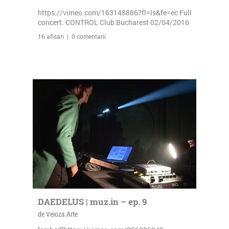
https://vimeo.com/163148886?fl=ls&fe=ec Full
concert. CONTROL Club Bucharest 02/04/2016
16 afisari | 0 comentarii
DAEDELUS | muz.in – ep. 9
de Veioza Arte