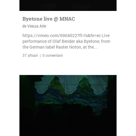
Byetone live @ MNAC
de Veioza Arte
https://vimeo.com/6904022?fl=ls&fe=ec Live
performance of Olaf Bender aka Byetone, from
the German label Raster Noton, at the...
37 afisari | 0 comentarii