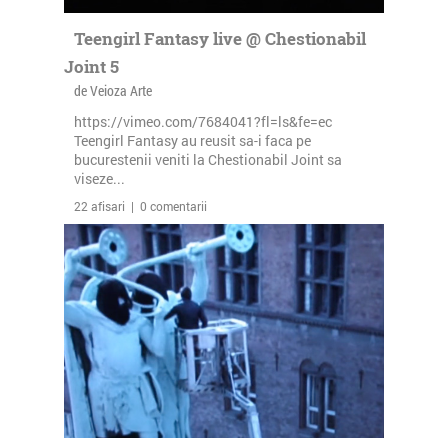
Teengirl Fantasy live @ Chestionabil
Joint 5
de Veioza Arte
https://vimeo.com/7684041?fl=ls&fe=ec
Teengirl Fantasy au reusit sa-i faca pe
bucurestenii veniti la Chestionabil Joint sa
viseze...
22 afisari | 0 comentarii