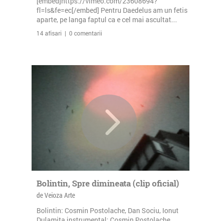
[embed]https://vimeo.com/23608694?
fl=ls&fe=ec[/embed] Pentru Daedelus am un fetis
aparte, pe langa faptul ca e cel mai ascultat...
14 afisari | 0 comentarii
Bolintin, Spre dimineata (clip oficial)
de Veioza Arte
Bolintin: Cosmin Postolache, Dan Sociu, Ionut
Dulamita instrumental: Cosmin Postolache