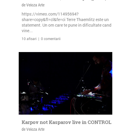
de Veioza Arte
https://vimeo.com/11495694?
share=copy&fl=cl&fe=ci Terre Thaemlitz este un
statement. Un om care te pune in dificultate cand
vine...
10 afisari | 0 comentarii
Karpov not Kasparov live in CONTROL
de Veioza Arte