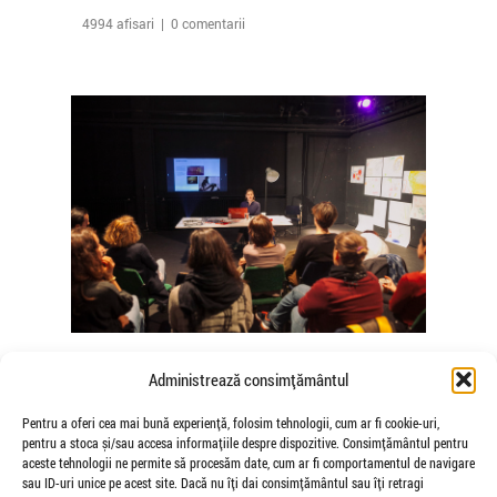
4994 afisari | 0 comentarii
The Agency of Touch – Atelierele
Administrează consimțământul
Somatice susținute de coregrafele
Mădălina Dan și Valentina De Piante
Pentru a oferi cea mai bună experiență, folosim tehnologii, cum ar fi cookie-uri,
pentru a stoca și/sau accesa informațiile despre dispozitive. Consimțământul pentru
Niculae
aceste tehnologii ne permite să procesăm date, cum ar fi comportamentul de navigare
de Veioza Arte
sau ID-uri unice pe acest site. Dacă nu îți dai consimțământul sau îți retragi