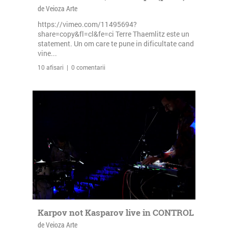
de Veioza Arte
https://vimeo.com/11495694?
share=copy&fl=cl&fe=ci Terre Thaemlitz este un
statement. Un om care te pune in dificultate cand
vine...
10 afisari | 0 comentarii
Karpov not Kasparov live in CONTROL
de Veioza Arte