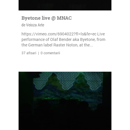
Byetone live @ MNAC
de Veioza Arte
https://vimeo.com/6904022?fl=ls&fe=ec Live
performance of Olaf Bender aka Byetone, from
the German label Raster Noton, at the...
37 afisari | 0 comentarii