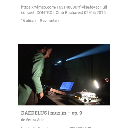
https://vimeo.com/163148886?fl=ls&fe=ec Full
concert. CONTROL Club Bucharest 02/04/2016
16 afisari | 0 comentarii
DAEDELUS | muz.in – ep. 9
de Veioza Arte