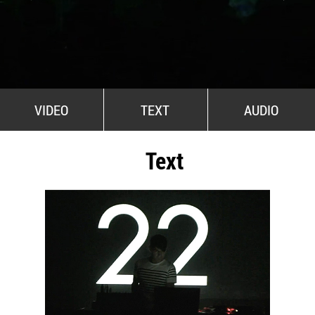
All Stars For Outernational
VIDEO
TEXT
AUDIO
Text