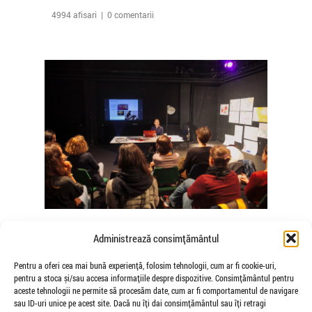
4994 afisari | 0 comentarii
The Agency of Touch – Atelierele
Administrează consimțământul
Somatice susținute de coregrafele
Mădălina Dan și Valentina De Piante
Pentru a oferi cea mai bună experiență, folosim tehnologii, cum ar fi cookie-uri,
pentru a stoca și/sau accesa informațiile despre dispozitive. Consimțământul pentru
Niculae
aceste tehnologii ne permite să procesăm date, cum ar fi comportamentul de navigare
de Veioza Arte
sau ID-uri unice pe acest site. Dacă nu îți dai consimțământul sau îți retragi