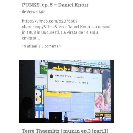
PUNKS, ep. 5 – Daniel Knorr
de Veioza Arte
https://vimeo.com/8237660?
share=copy&fl=cl&fe=ci Daniel Knorr s-a nascut
in 1968 in Bucuresti. La virsta de 14 ani a
emigrat...
19 afisari | 0 comentarii
Terre Thaemlitz | muz.in ep.3 (part.1)