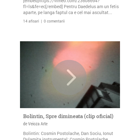
[embed]https://vimeo.com/23608694?
fl=ls&fe=ec[/embed] Pentru Daedelus am un fetis
aparte, pe langa faptul ca e cel mai ascultat...
14 afisari | 0 comentarii
Bolintin, Spre dimineata (clip oficial)
de Veioza Arte
Bolintin: Cosmin Postolache, Dan Sociu, Ionut
Dulamita instrumental: Cosmin Postolache