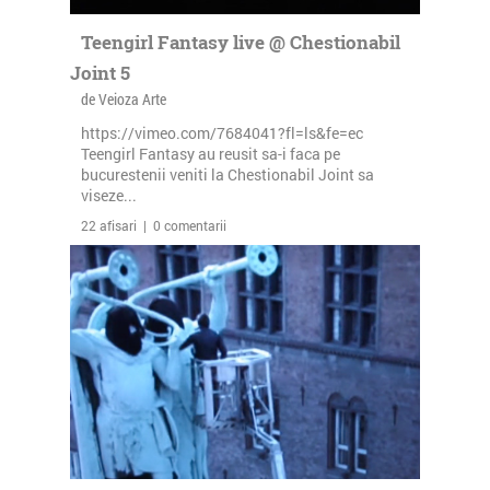
Teengirl Fantasy live @ Chestionabil
Joint 5
de Veioza Arte
https://vimeo.com/7684041?fl=ls&fe=ec
Teengirl Fantasy au reusit sa-i faca pe
bucurestenii veniti la Chestionabil Joint sa
viseze...
22 afisari | 0 comentarii