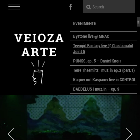
EVENIMENTE
Byetone live @ MNAC
Teengirl Fantasy live @ Chestionabil
Joint 5
PUNKS, ep. 5 – Daniel Knorr
Terre Thaemlitz | muz.in ep.3 (part.1)
Karpov not Kasparov live in CONTROL
DAEDELUS | muz.in – ep. 9
LALELE, LALELE – prima premieră a
anului la MACAZ
CinePOLSKA – filme poloneze la
București
PEOPLE OF ROMANIA se lansează la
galeria Simeza