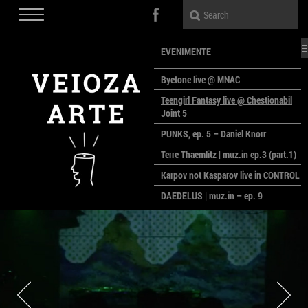
EVENIMENTE
Byetone live @ MNAC
Teengirl Fantasy live @ Chestionabil
Joint 5
PUNKS, ep. 5 – Daniel Knorr
Terre Thaemlitz | muz.in ep.3 (part.1)
Karpov not Kasparov live in CONTROL
DAEDELUS | muz.in – ep. 9
LALELE, LALELE – prima premieră a
anului la MACAZ
CinePOLSKA – filme poloneze la
București
PEOPLE OF ROMANIA se lansează la
galeria Simeza