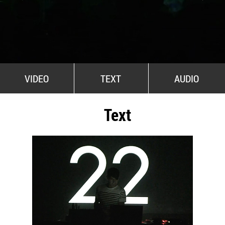
All Stars For Outernational
VIDEO
TEXT
AUDIO
Text