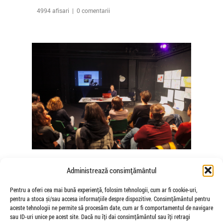
4994 afisari | 0 comentarii
The Agency of Touch – Atelierele
Administrează consimțământul
Somatice susținute de coregrafele
Mădălina Dan și Valentina De Piante
Pentru a oferi cea mai bună experiență, folosim tehnologii, cum ar fi cookie-uri,
pentru a stoca și/sau accesa informațiile despre dispozitive. Consimțământul pentru
Niculae
aceste tehnologii ne permite să procesăm date, cum ar fi comportamentul de navigare
de Veioza Arte
sau ID-uri unice pe acest site. Dacă nu îți dai consimțământul sau îți retragi