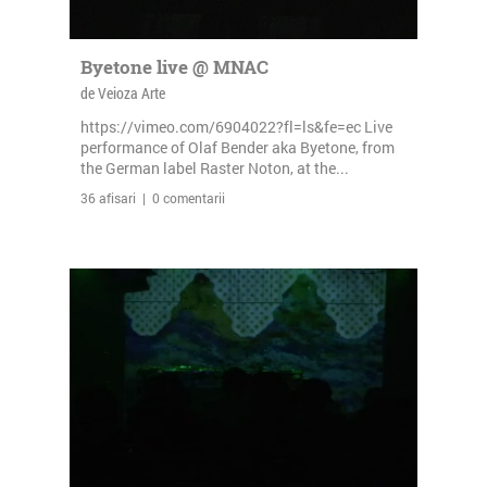
Byetone live @ MNAC
de Veioza Arte
https://vimeo.com/6904022?fl=ls&fe=ec Live
performance of Olaf Bender aka Byetone, from
the German label Raster Noton, at the...
36 afisari | 0 comentarii