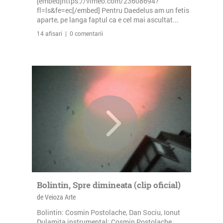
[embed]https://vimeo.com/23608694?
fl=ls&fe=ec[/embed] Pentru Daedelus am un fetis
aparte, pe langa faptul ca e cel mai ascultat...
14 afisari | 0 comentarii
Bolintin, Spre dimineata (clip oficial)
de Veioza Arte
Bolintin: Cosmin Postolache, Dan Sociu, Ionut
Dulamita instrumental: Cosmin Postolache