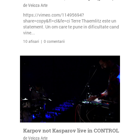
de Veioza Arte
https://vimeo.com/11495694?
share=copy&fl=cl&fe=ci Terre Thaemlitz este un
statement. Un om care te pune in dificultate cand
vine...
10 afisari | 0 comentarii
Karpov not Kasparov live in CONTROL
de Veioza Arte