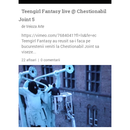
Teengirl Fantasy live @ Chestionabil
Joint 5
de Veioza Arte
https://vimeo.com/7684041?fl=ls&fe=ec
Teengirl Fantasy au reusit sa-i faca pe
bucurestenii veniti la Chestionabil Joint sa
viseze...
22 afisari | 0 comentarii