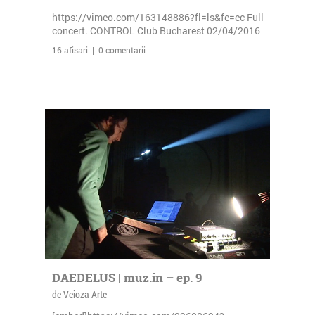
https://vimeo.com/163148886?fl=ls&fe=ec Full
concert. CONTROL Club Bucharest 02/04/2016
16 afisari | 0 comentarii
DAEDELUS | muz.in – ep. 9
de Veioza Arte