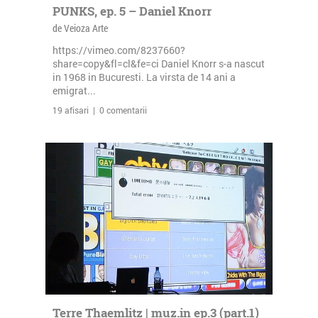
PUNKS, ep. 5 – Daniel Knorr
de Veioza Arte
https://vimeo.com/8237660?
share=copy&fl=cl&fe=ci Daniel Knorr s-a nascut
in 1968 in Bucuresti. La virsta de 14 ani a
emigrat...
19 afisari | 0 comentarii
Terre Thaemlitz | muz.in ep.3 (part.1)