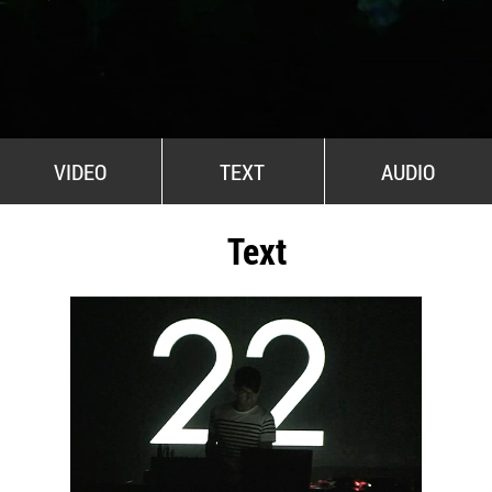
All Stars For Outernational
VIDEO
TEXT
AUDIO
Text