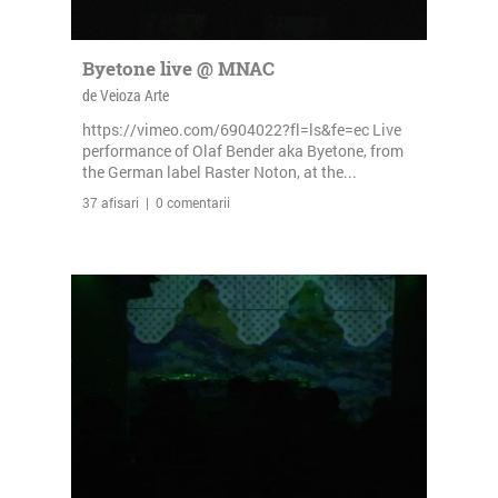
Byetone live @ MNAC
de Veioza Arte
https://vimeo.com/6904022?fl=ls&fe=ec Live
performance of Olaf Bender aka Byetone, from
the German label Raster Noton, at the...
37 afisari | 0 comentarii