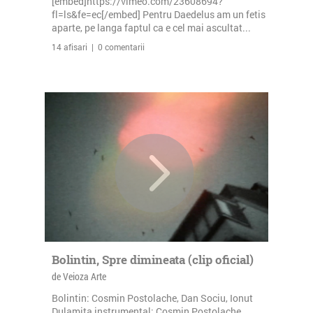
[embed]https://vimeo.com/23608694?
fl=ls&fe=ec[/embed] Pentru Daedelus am un fetis
aparte, pe langa faptul ca e cel mai ascultat...
14 afisari | 0 comentarii
Bolintin, Spre dimineata (clip oficial)
de Veioza Arte
Bolintin: Cosmin Postolache, Dan Sociu, Ionut
Dulamita instrumental: Cosmin Postolache