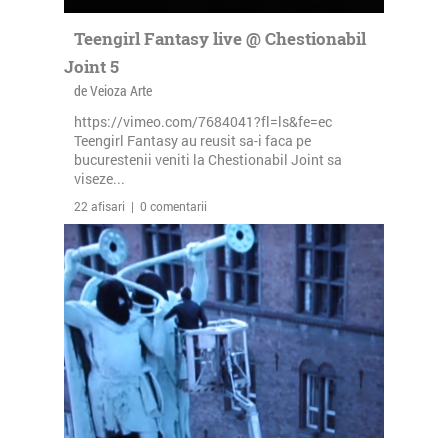
Teengirl Fantasy live @ Chestionabil
Joint 5
de Veioza Arte
https://vimeo.com/7684041?fl=ls&fe=ec
Teengirl Fantasy au reusit sa-i faca pe
bucurestenii veniti la Chestionabil Joint sa
viseze...
22 afisari | 0 comentarii