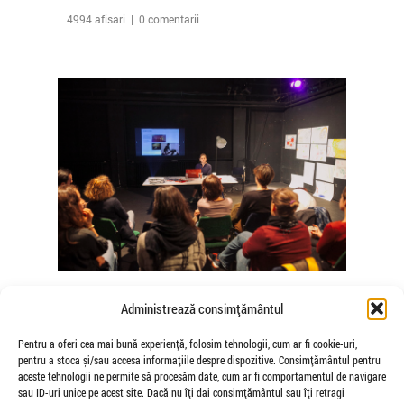
4994 afisari | 0 comentarii
The Agency of Touch – Atelierele
Administrează consimțământul
Somatice susținute de coregrafele
Mădălina Dan și Valentina De Piante
Pentru a oferi cea mai bună experiență, folosim tehnologii, cum ar fi cookie-uri,
pentru a stoca și/sau accesa informațiile despre dispozitive. Consimțământul pentru
Niculae
aceste tehnologii ne permite să procesăm date, cum ar fi comportamentul de navigare
de Veioza Arte
sau ID-uri unice pe acest site. Dacă nu îți dai consimțământul sau îți retragi