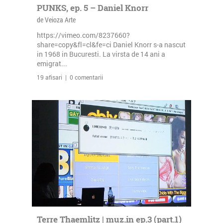
PUNKS, ep. 5 – Daniel Knorr
de Veioza Arte
https://vimeo.com/8237660?
share=copy&fl=cl&fe=ci Daniel Knorr s-a nascut
in 1968 in Bucuresti. La virsta de 14 ani a
emigrat...
19 afisari | 0 comentarii
Terre Thaemlitz | muz.in ep.3 (part.1)