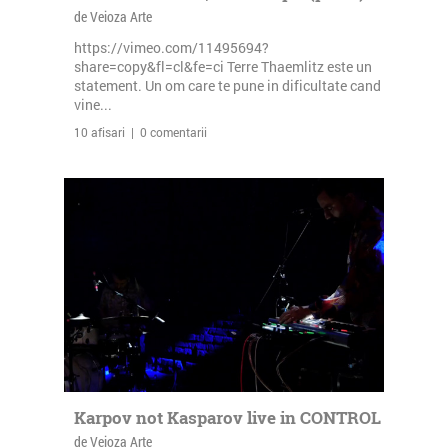
de Veioza Arte
https://vimeo.com/11495694?
share=copy&fl=cl&fe=ci Terre Thaemlitz este un
statement. Un om care te pune in dificultate cand
vine...
10 afisari | 0 comentarii
Karpov not Kasparov live in CONTROL
de Veioza Arte