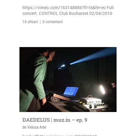
https://vimeo.com/163148886?fl=ls&fe=ec Full
concert. CONTROL Club Bucharest 02/04/2016
16 afisari | 0 comentarii
DAEDELUS | muz.in – ep. 9
de Veioza Arte