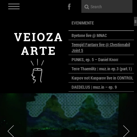
EVENIMENTE
Byetone live @ MNAC
Teengirl Fantasy live @ Chestionabil
Joint 5
PUNKS, ep. 5 – Daniel Knorr
Terre Thaemlitz | muz.in ep.3 (part.1)
Karpov not Kasparov live in CONTROL
DAEDELUS | muz.in – ep. 9
LALELE, LALELE – prima premieră a
anului la MACAZ
CinePOLSKA – filme poloneze la
București
PEOPLE OF ROMANIA se lansează la
galeria Simeza