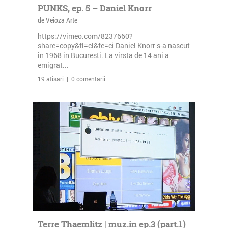
PUNKS, ep. 5 – Daniel Knorr
de Veioza Arte
https://vimeo.com/8237660?
share=copy&fl=cl&fe=ci Daniel Knorr s-a nascut
in 1968 in Bucuresti. La virsta de 14 ani a
emigrat...
19 afisari | 0 comentarii
Terre Thaemlitz | muz.in ep.3 (part.1)