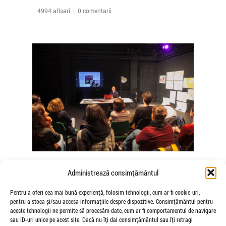
4994 afisari | 0 comentarii
The Agency of Touch – Atelierele
Administrează consimțământul
Somatice susținute de coregrafele
Mădălina Dan și Valentina De Piante
Pentru a oferi cea mai bună experiență, folosim tehnologii, cum ar fi cookie-uri,
pentru a stoca și/sau accesa informațiile despre dispozitive. Consimțământul pentru
Niculae
aceste tehnologii ne permite să procesăm date, cum ar fi comportamentul de navigare
de Veioza Arte
sau ID-uri unice pe acest site. Dacă nu îți dai consimțământul sau îți retragi