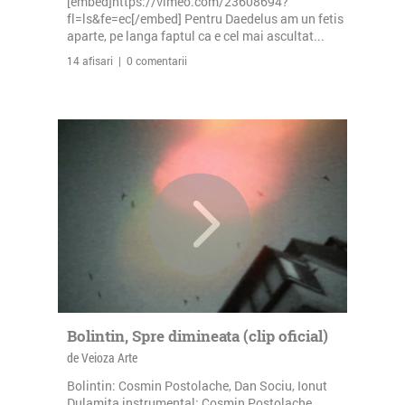
[embed]https://vimeo.com/23608694?
fl=ls&fe=ec[/embed] Pentru Daedelus am un fetis
aparte, pe langa faptul ca e cel mai ascultat...
14 afisari | 0 comentarii
Bolintin, Spre dimineata (clip oficial)
de Veioza Arte
Bolintin: Cosmin Postolache, Dan Sociu, Ionut
Dulamita instrumental: Cosmin Postolache