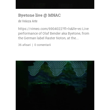
Byetone live @ MNAC
de Veioza Arte
https://vimeo.com/6904022?fl=ls&fe=ec Live
performance of Olaf Bender aka Byetone, from
the German label Raster Noton, at the...
36 afisari | 0 comentarii