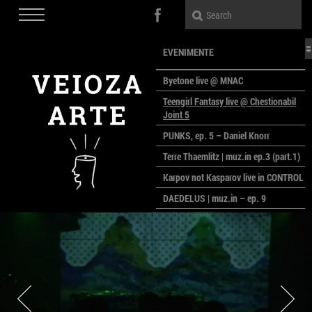
EVENIMENTE
Byetone live @ MNAC
Teengirl Fantasy live @ Chestionabil
Joint 5
PUNKS, ep. 5 – Daniel Knorr
Terre Thaemlitz | muz.in ep.3 (part.1)
Karpov not Kasparov live in CONTROL
DAEDELUS | muz.in – ep. 9
LALELE, LALELE – prima premieră a
anului la MACAZ
CinePOLSKA – filme poloneze la
București
PEOPLE OF ROMANIA se lansează la
galeria Simeza