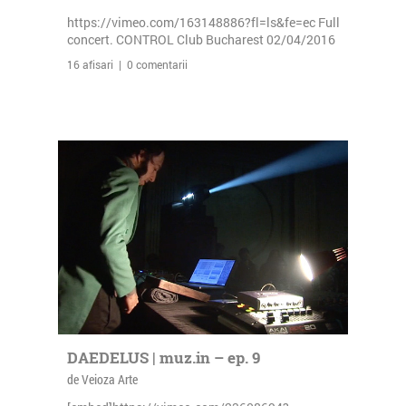
https://vimeo.com/163148886?fl=ls&fe=ec Full
concert. CONTROL Club Bucharest 02/04/2016
16 afisari | 0 comentarii
DAEDELUS | muz.in – ep. 9
de Veioza Arte