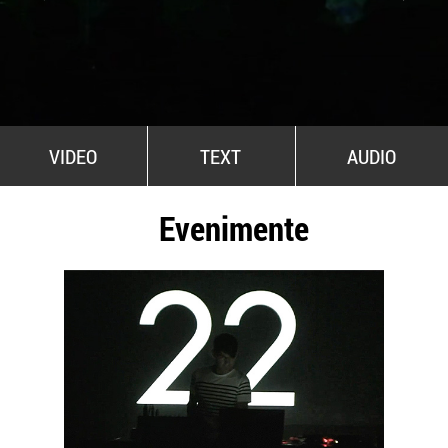
All Stars For Outernational
VIDEO
TEXT
AUDIO
Evenimente