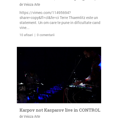
de Veioza Arte
https://vimeo.com/11495694?
share=copy&fl=cl&fe=ci Terre Thaemlitz este un
statement. Un om care te pune in dificultate cand
vine...
10 afisari | 0 comentarii
Karpov not Kasparov live in CONTROL
de Veioza Arte