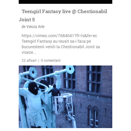
Teengirl Fantasy live @ Chestionabil
Joint 5
de Veioza Arte
https://vimeo.com/7684041?fl=ls&fe=ec
Teengirl Fantasy au reusit sa-i faca pe
bucurestenii veniti la Chestionabil Joint sa
viseze...
22 afisari | 0 comentarii