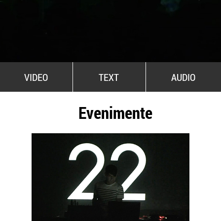
All Stars For Outernational
VIDEO
TEXT
AUDIO
Evenimente