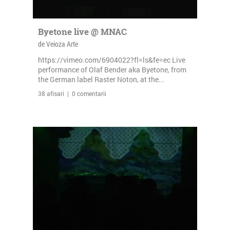
Byetone live @ MNAC
de Veioza Arte
https://vimeo.com/6904022?fl=ls&fe=ec Live
performance of Olaf Bender aka Byetone, from
the German label Raster Noton, at the...
38 afisari | 0 comentarii