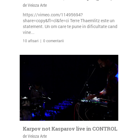
de Veioza Arte
https://vimeo.com/11495694?
share=copy&fl=cl&fe=ci Terre Thaemlitz este un
statement. Un om care te pune in dificultate cand
vine...
10 afisari | 0 comentarii
Karpov not Kasparov live in CONTROL
de Veioza Arte