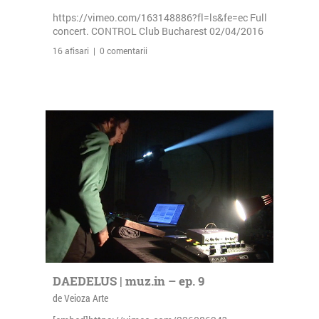
https://vimeo.com/163148886?fl=ls&fe=ec Full
concert. CONTROL Club Bucharest 02/04/2016
16 afisari | 0 comentarii
DAEDELUS | muz.in – ep. 9
de Veioza Arte