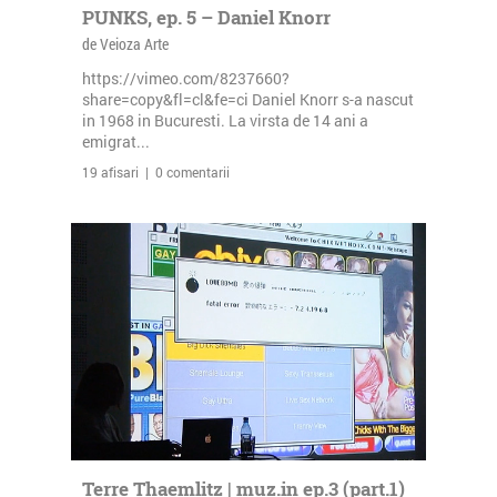
PUNKS, ep. 5 – Daniel Knorr
de Veioza Arte
https://vimeo.com/8237660?
share=copy&fl=cl&fe=ci Daniel Knorr s-a nascut
in 1968 in Bucuresti. La virsta de 14 ani a
emigrat...
19 afisari | 0 comentarii
Terre Thaemlitz | muz.in ep.3 (part.1)