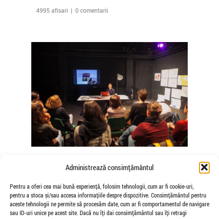
4995 afisari | 0 comentarii
The Agency of Touch – Atelierele
Administrează consimțământul
Somatice susținute de coregrafele
Mădălina Dan și Valentina De Piante
Pentru a oferi cea mai bună experiență, folosim tehnologii, cum ar fi cookie-uri,
pentru a stoca și/sau accesa informațiile despre dispozitive. Consimțământul pentru
Niculae
aceste tehnologii ne permite să procesăm date, cum ar fi comportamentul de navigare
de Veioza Arte
sau ID-uri unice pe acest site. Dacă nu îți dai consimțământul sau îți retragi