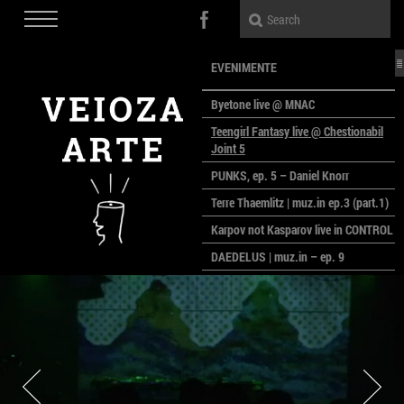
EVENIMENTE
Byetone live @ MNAC
Teengirl Fantasy live @ Chestionabil
Joint 5
PUNKS, ep. 5 – Daniel Knorr
Terre Thaemlitz | muz.in ep.3 (part.1)
Karpov not Kasparov live in CONTROL
DAEDELUS | muz.in – ep. 9
LALELE, LALELE – prima premieră a
anului la MACAZ
CinePOLSKA – filme poloneze la
București
PEOPLE OF ROMANIA se lansează la
galeria Simeza