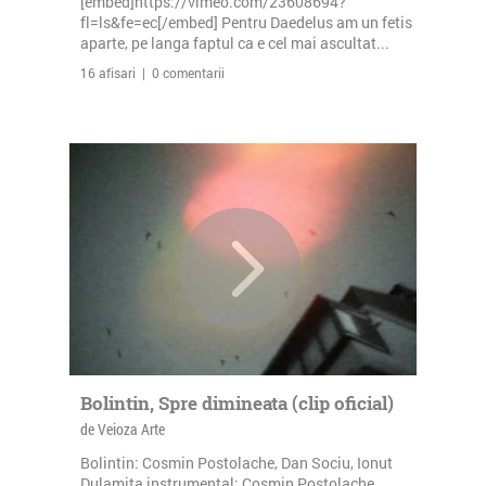
[embed]https://vimeo.com/23608694?
fl=ls&fe=ec[/embed] Pentru Daedelus am un fetis
aparte, pe langa faptul ca e cel mai ascultat...
16 afisari | 0 comentarii
Bolintin, Spre dimineata (clip oficial)
de Veioza Arte
Bolintin: Cosmin Postolache, Dan Sociu, Ionut
Dulamita instrumental: Cosmin Postolache