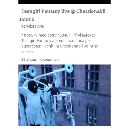
Teengirl Fantasy live @ Chestionabil
Joint 5
de Veioza Arte
https://vimeo.com/7684041?fl=ls&fe=ec
Teengirl Fantasy au reusit sa-i faca pe
bucurestenii veniti la Chestionabil Joint sa
viseze...
22 afisari | 0 comentarii