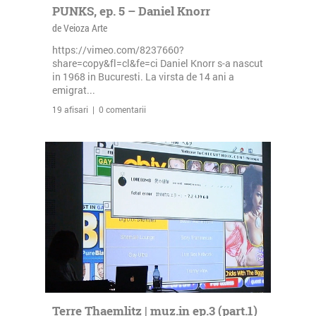
PUNKS, ep. 5 – Daniel Knorr
de Veioza Arte
https://vimeo.com/8237660?
share=copy&fl=cl&fe=ci Daniel Knorr s-a nascut
in 1968 in Bucuresti. La virsta de 14 ani a
emigrat...
19 afisari | 0 comentarii
Terre Thaemlitz | muz.in ep.3 (part.1)