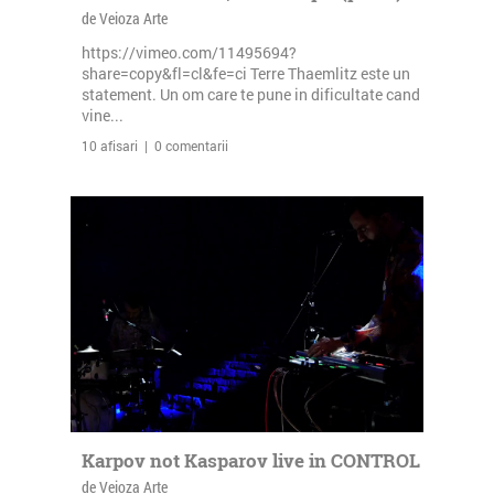
de Veioza Arte
https://vimeo.com/11495694?
share=copy&fl=cl&fe=ci Terre Thaemlitz este un
statement. Un om care te pune in dificultate cand
vine...
10 afisari | 0 comentarii
Karpov not Kasparov live in CONTROL
de Veioza Arte