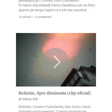
[embed]https://vimeo.com/23608694?
fl=ls&fe=ec[/embed] Pentru Daedelus am un fetis
aparte, pe langa faptul ca e cel mai ascultat...
14 afisari | 0 comentarii
Bolintin, Spre dimineata (clip oficial)
de Veioza Arte
Bolintin: Cosmin Postolache, Dan Sociu, Ionut
Dulamita instrumental: Cosmin Postolache