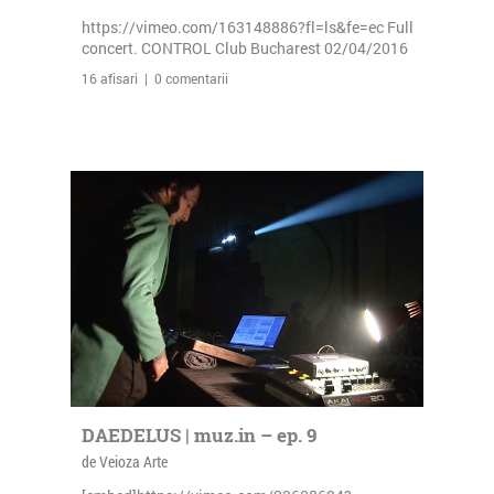
https://vimeo.com/163148886?fl=ls&fe=ec Full
concert. CONTROL Club Bucharest 02/04/2016
16 afisari | 0 comentarii
DAEDELUS | muz.in – ep. 9
de Veioza Arte