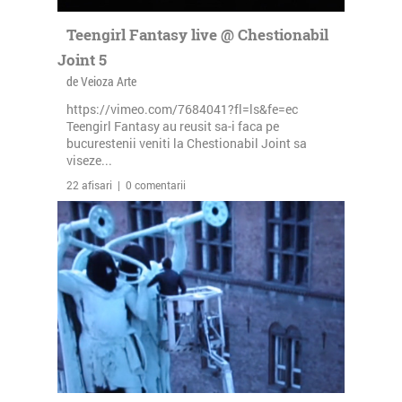
Teengirl Fantasy live @ Chestionabil
Joint 5
de Veioza Arte
https://vimeo.com/7684041?fl=ls&fe=ec
Teengirl Fantasy au reusit sa-i faca pe
bucurestenii veniti la Chestionabil Joint sa
viseze...
22 afisari | 0 comentarii