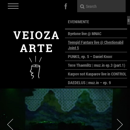
EVENIMENTE
Byetone live @ MNAC
Teengirl Fantasy live @ Chestionabil
Joint 5
PUNKS, ep. 5 – Daniel Knorr
Terre Thaemlitz | muz.in ep.3 (part.1)
Karpov not Kasparov live in CONTROL
DAEDELUS | muz.in – ep. 9
LALELE, LALELE – prima premieră a
anului la MACAZ
CinePOLSKA – filme poloneze la
București
PEOPLE OF ROMANIA se lansează la
galeria Simeza