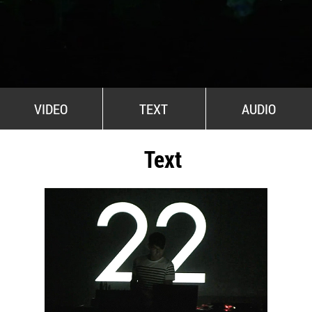
All Stars For Outernational
VIDEO
TEXT
AUDIO
Text