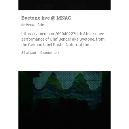
Byetone live @ MNAC
de Veioza Arte
https://vimeo.com/6904022?fl=ls&fe=ec Live
performance of Olaf Bender aka Byetone, from
the German label Raster Noton, at the...
35 afisari | 0 comentarii