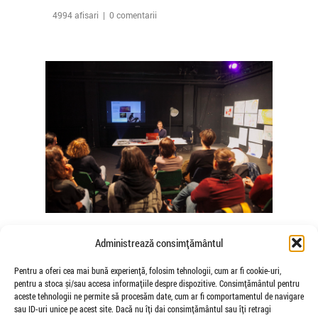
4994 afisari | 0 comentarii
The Agency of Touch – Atelierele
Administrează consimțământul
Somatice susținute de coregrafele
Mădălina Dan și Valentina De Piante
Pentru a oferi cea mai bună experiență, folosim tehnologii, cum ar fi cookie-uri,
pentru a stoca și/sau accesa informațiile despre dispozitive. Consimțământul pentru
Niculae
aceste tehnologii ne permite să procesăm date, cum ar fi comportamentul de navigare
de Veioza Arte
sau ID-uri unice pe acest site. Dacă nu îți dai consimțământul sau îți retragi