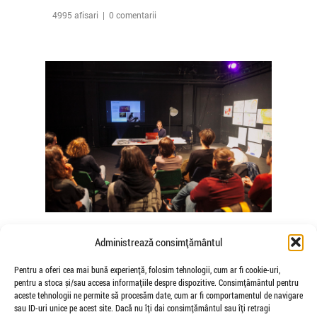
4995 afisari | 0 comentarii
The Agency of Touch – Atelierele
Administrează consimțământul
Somatice susținute de coregrafele
Mădălina Dan și Valentina De Piante
Pentru a oferi cea mai bună experiență, folosim tehnologii, cum ar fi cookie-uri,
pentru a stoca și/sau accesa informațiile despre dispozitive. Consimțământul pentru
Niculae
aceste tehnologii ne permite să procesăm date, cum ar fi comportamentul de navigare
de Veioza Arte
sau ID-uri unice pe acest site. Dacă nu îți dai consimțământul sau îți retragi