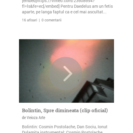
[embed]https://vimeo.com/23608694?
fl=ls&fe=ec[/embed] Pentru Daedelus am un fetis
aparte, pe langa faptul ca e cel mai ascultat...
16 afisari | 0 comentarii
Bolintin, Spre dimineata (clip oficial)
de Veioza Arte
Bolintin: Cosmin Postolache, Dan Sociu, Ionut
Dulamita instrumental: Cosmin Postolache