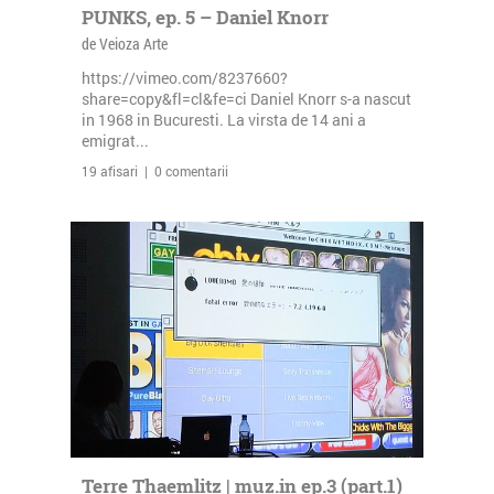
PUNKS, ep. 5 – Daniel Knorr
de Veioza Arte
https://vimeo.com/8237660?
share=copy&fl=cl&fe=ci Daniel Knorr s-a nascut
in 1968 in Bucuresti. La virsta de 14 ani a
emigrat...
19 afisari | 0 comentarii
Terre Thaemlitz | muz.in ep.3 (part.1)