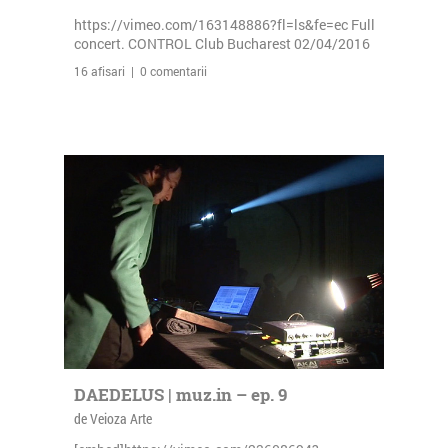
https://vimeo.com/163148886?fl=ls&fe=ec Full
concert. CONTROL Club Bucharest 02/04/2016
16 afisari | 0 comentarii
DAEDELUS | muz.in – ep. 9
de Veioza Arte