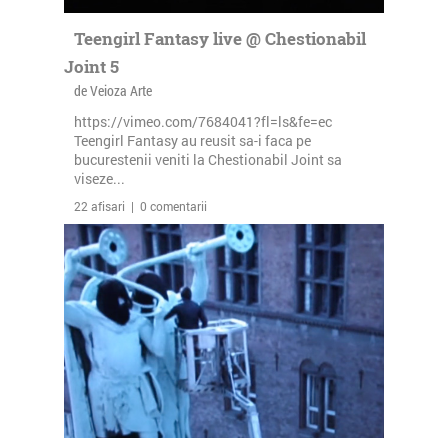
Teengirl Fantasy live @ Chestionabil
Joint 5
de Veioza Arte
https://vimeo.com/7684041?fl=ls&fe=ec
Teengirl Fantasy au reusit sa-i faca pe
bucurestenii veniti la Chestionabil Joint sa
viseze...
22 afisari | 0 comentarii