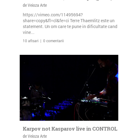
de Veioza Arte
https://vimeo.com/11495694?
share=copy&fl=cl&fe=ci Terre Thaemlitz este un
statement. Un om care te pune in dificultate cand
vine...
10 afisari | 0 comentarii
Karpov not Kasparov live in CONTROL
de Veioza Arte