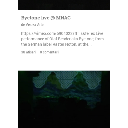
Byetone live @ MNAC
de Veioza Arte
https://vimeo.com/6904022?fl=ls&fe=ec Live
performance of Olaf Bender aka Byetone, from
the German label Raster Noton, at the...
38 afisari | 0 comentarii