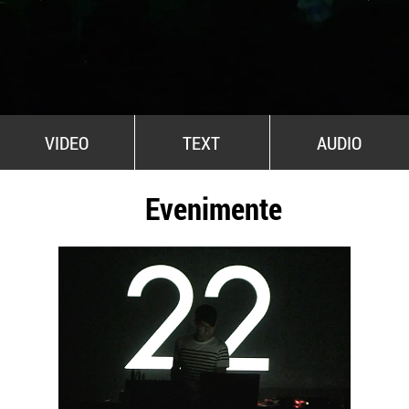
All Stars For Outernational
VIDEO
TEXT
AUDIO
Evenimente