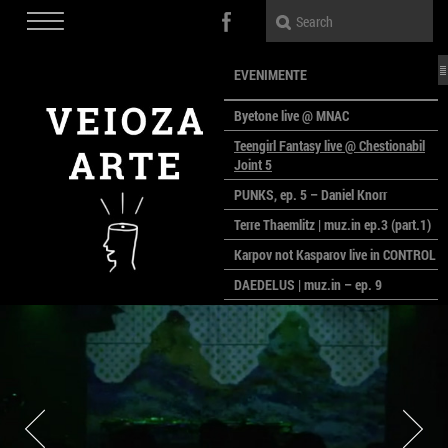
EVENIMENTE
Byetone live @ MNAC
Teengirl Fantasy live @ Chestionabil
Joint 5
PUNKS, ep. 5 – Daniel Knorr
Terre Thaemlitz | muz.in ep.3 (part.1)
Karpov not Kasparov live in CONTROL
DAEDELUS | muz.in – ep. 9
LALELE, LALELE – prima premieră a
anului la MACAZ
CinePOLSKA – filme poloneze la
București
PEOPLE OF ROMANIA se lansează la
galeria Simeza