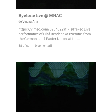
Byetone live @ MNAC
de Veioza Arte
https://vimeo.com/6904022?fl=ls&fe=ec Live
performance of Olaf Bender aka Byetone, from
the German label Raster Noton, at the...
38 afisari | 0 comentarii