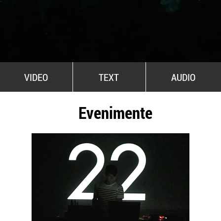
All Stars For Outernational
VIDEO
TEXT
AUDIO
Evenimente