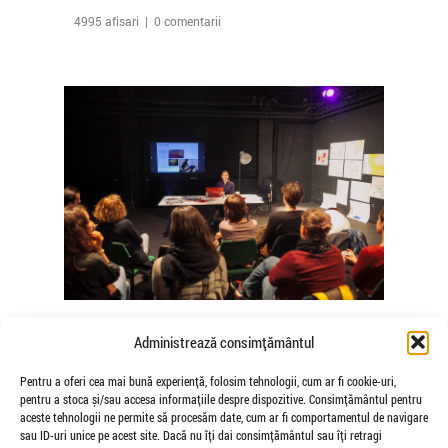
4995 afisari | 0 comentarii
The Agency of Touch – Atelierele
Administrează consimțământul
Somatice susținute de coregrafele
Mădălina Dan și Valentina De Piante
Pentru a oferi cea mai bună experiență, folosim tehnologii, cum ar fi cookie-uri,
pentru a stoca și/sau accesa informațiile despre dispozitive. Consimțământul pentru
Niculae
aceste tehnologii ne permite să procesăm date, cum ar fi comportamentul de navigare
de Veioza Arte
sau ID-uri unice pe acest site. Dacă nu îți dai consimțământul sau îți retragi