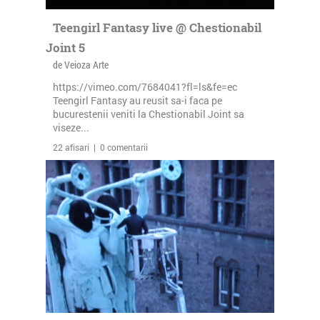
Teengirl Fantasy live @ Chestionabil
Joint 5
de Veioza Arte
https://vimeo.com/7684041?fl=ls&fe=ec
Teengirl Fantasy au reusit sa-i faca pe
bucurestenii veniti la Chestionabil Joint sa
viseze...
22 afisari | 0 comentarii