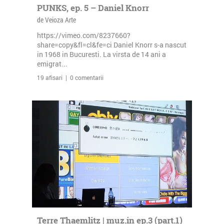
PUNKS, ep. 5 – Daniel Knorr
de Veioza Arte
https://vimeo.com/8237660?
share=copy&fl=cl&fe=ci Daniel Knorr s-a nascut
in 1968 in Bucuresti. La virsta de 14 ani a
emigrat...
19 afisari | 0 comentarii
Terre Thaemlitz | muz.in ep.3 (part.1)