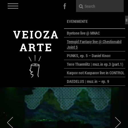
EVENIMENTE
Byetone live @ MNAC
Teengirl Fantasy live @ Chestionabil
Joint 5
PUNKS, ep. 5 – Daniel Knorr
Terre Thaemlitz | muz.in ep.3 (part.1)
Karpov not Kasparov live in CONTROL
DAEDELUS | muz.in – ep. 9
LALELE, LALELE – prima premieră a
anului la MACAZ
CinePOLSKA – filme poloneze la
București
PEOPLE OF ROMANIA se lansează la
galeria Simeza