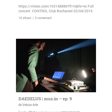
https://vimeo.com/163148886?fl=ls&fe=ec Full
concert. CONTROL Club Bucharest 02/04/2016
16 afisari | 0 comentarii
DAEDELUS | muz.in – ep. 9
de Veioza Arte