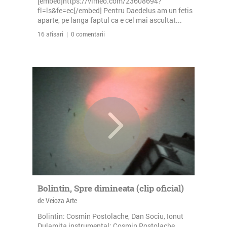
[embed]https://vimeo.com/23608694?
fl=ls&fe=ec[/embed] Pentru Daedelus am un fetis
aparte, pe langa faptul ca e cel mai ascultat...
16 afisari | 0 comentarii
Bolintin, Spre dimineata (clip oficial)
de Veioza Arte
Bolintin: Cosmin Postolache, Dan Sociu, Ionut
Dulamita instrumental: Cosmin Postolache