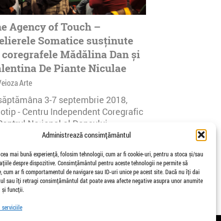
e Agency of Touch –
elierele Somatice susținute
 coregrafele Mădălina Dan și
lentina De Piante Niculae
Veioza Arte
 săptămâna 3-7 septembrie 2018,
notip - Centru Independent Coregrafic
Centrul Național al Dansului
urești...
Administrează consimțământul
afisari | 0 comentarii
 cea mai bună experiență, folosim tehnologii, cum ar fi cookie-uri, pentru a stoca și/sau
țiile despre dispozitive. Consimțământul pentru aceste tehnologii ne permite să
 cum ar fi comportamentul de navigare sau ID-uri unice pe acest site. Dacă nu îți dai
l sau îți retragi consimțământul dat poate avea afecte negative asupra unor anumite
 și funcții.
serviciile