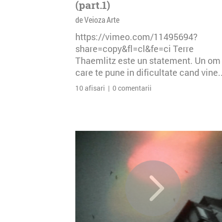
(part.1)
de Veioza Arte
https://vimeo.com/11495694?
share=copy&fl=cl&fe=ci Terre
Thaemlitz este un statement. Un om
care te pune in dificultate cand vine..
10 afisari | 0 comentarii