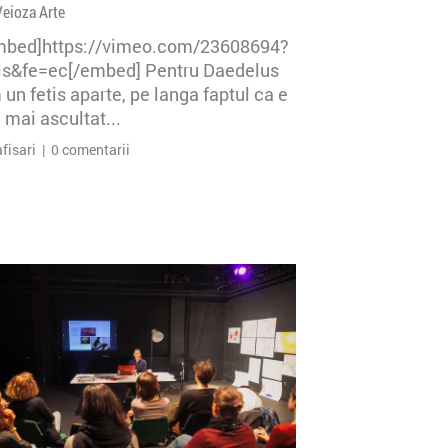
Veioza Arte
mbed]https://vimeo.com/23608694?
=ls&fe=ec[/embed] Pentru Daedelus
un fetis aparte, pe langa faptul ca e
 mai ascultat...
afisari | 0 comentarii