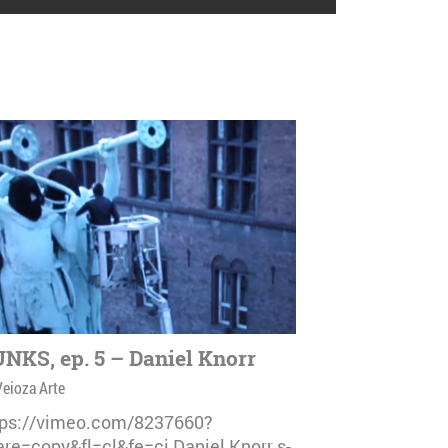
NKS, ep. 5 – Daniel Knorr
Veioza Arte
tps://vimeo.com/8237660?
are=copy&fl=cl&fe=ci Daniel Knorr s-