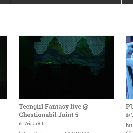
poloneze la București
PEOPLE OF ROMANIA se
lansează la galeria Simeza
All Stars For
Outernational
Teengirl Fantasy live @
PU
Chestionabil Joint 5
de 
de Veioza Arte
ht
sh