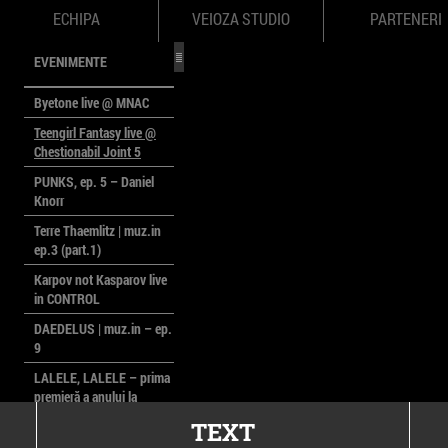
ECHIPA
VEIOZA STUDIO
PARTENERI
EVENIMENTE
Byetone live @ MNAC
Teengirl Fantasy live @
Chestionabil Joint 5
PUNKS, ep. 5 – Daniel
Knorr
Terre Thaemlitz | muz.in
ep.3 (part.1)
Karpov not Kasparov live
in CONTROL
DAEDELUS | muz.in – ep.
9
LALELE, LALELE – prima
premieră a anului la
MACAZ
TEXT
CinePOLSKA – filme