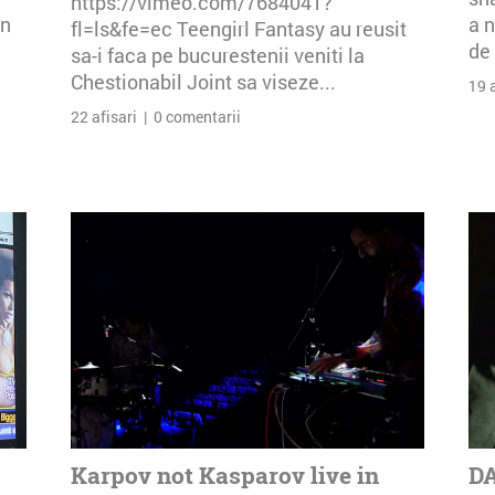
https://vimeo.com/7684041?
an
a n
fl=ls&fe=ec Teengirl Fantasy au reusit
de 
sa-i faca pe bucurestenii veniti la
Chestionabil Joint sa viseze...
19 
22 afisari | 0 comentarii
Karpov not Kasparov live in
DA