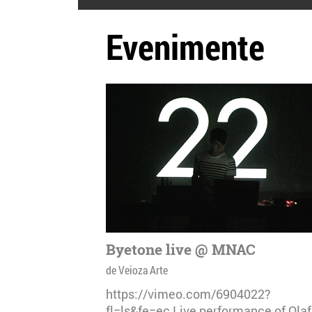
Evenimente
Byetone live @ MNAC
de Veioza Arte
https://vimeo.com/6904022?
fl=ls&fe=ec Live performance of Olaf