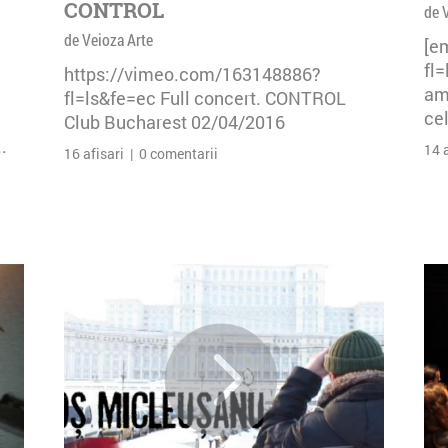
CONTROL
de 
de Veioza Arte
[e
fl
https://vimeo.com/163148886?
am 
fl=ls&fe=ec Full concert. CONTROL
cel
Club Bucharest 02/04/2016
.
14 
16 afisari | 0 comentarii