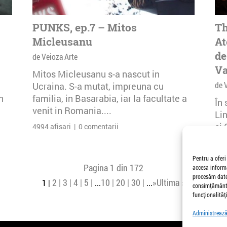
PUNKS, ep.7 – Mitos
Th
Micleusanu
At
de
de Veioza Arte
Va
Mitos Micleusanu s-a nascut in
de 
Ucraina. S-a mutat, impreuna cu
n
familia, in Basarabia, iar la facultate a
În
venit in Romania....
Li
și 
4994 afisari | 0 comentarii
Buc
26 
Pentru a oferi
Pagina 1 din 172
accesa informa
procesăm date,
2
3
4
5
10
20
30
»
Ultima »
1
...
...
consimțământu
funcționalități
Administrează 