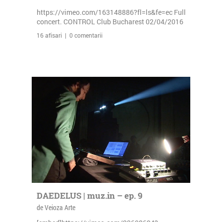
https://vimeo.com/163148886?fl=ls&fe=ec Full
concert. CONTROL Club Bucharest 02/04/2016
16 afisari | 0 comentarii
DAEDELUS | muz.in – ep. 9
de Veioza Arte