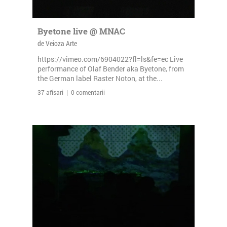
Byetone live @ MNAC
de Veioza Arte
https://vimeo.com/6904022?fl=ls&fe=ec Live
performance of Olaf Bender aka Byetone, from
the German label Raster Noton, at the...
37 afisari | 0 comentarii