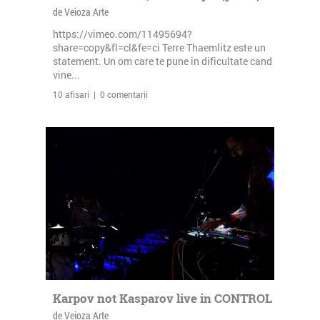
de Veioza Arte
https://vimeo.com/11495694?
share=copy&fl=cl&fe=ci Terre Thaemlitz este un
statement. Un om care te pune in dificultate cand
vine...
10 afisari | 0 comentarii
Karpov not Kasparov live in CONTROL
de Veioza Arte