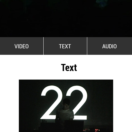
All Stars For Outernational
VIDEO
TEXT
AUDIO
Text