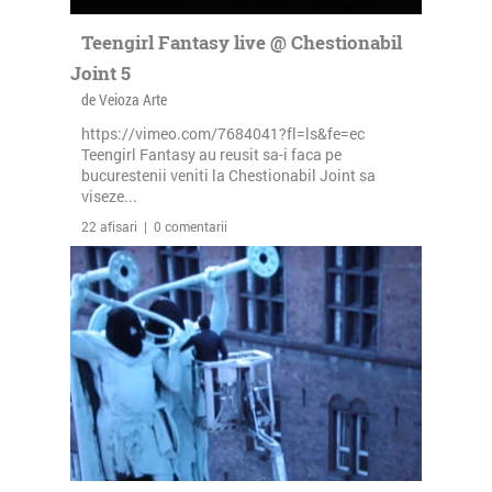
Teengirl Fantasy live @ Chestionabil
Joint 5
de Veioza Arte
https://vimeo.com/7684041?fl=ls&fe=ec
Teengirl Fantasy au reusit sa-i faca pe
bucurestenii veniti la Chestionabil Joint sa
viseze...
22 afisari | 0 comentarii