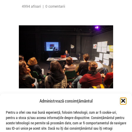
4994 afisari | 0 comentarii
The Agency of Touch – Atelierele
Administrează consimțământul
Somatice susținute de coregrafele
Mădălina Dan și Valentina De Piante
Pentru a oferi cea mai bună experiență, folosim tehnologii, cum ar fi cookie-uri,
pentru a stoca și/sau accesa informațiile despre dispozitive. Consimțământul pentru
Niculae
aceste tehnologii ne permite să procesăm date, cum ar fi comportamentul de navigare
de Veioza Arte
sau ID-uri unice pe acest site. Dacă nu îți dai consimțământul sau îți retragi