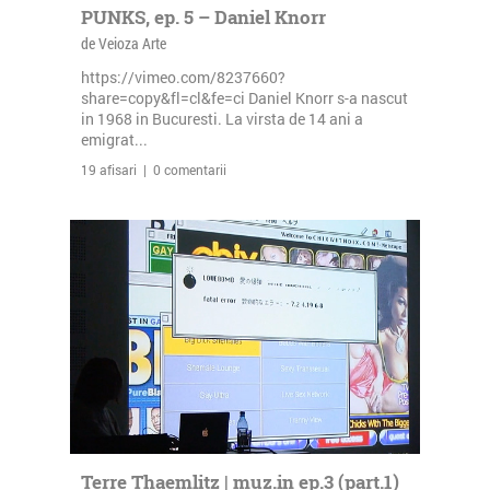
PUNKS, ep. 5 – Daniel Knorr
de Veioza Arte
https://vimeo.com/8237660?
share=copy&fl=cl&fe=ci Daniel Knorr s-a nascut
in 1968 in Bucuresti. La virsta de 14 ani a
emigrat...
19 afisari | 0 comentarii
Terre Thaemlitz | muz.in ep.3 (part.1)