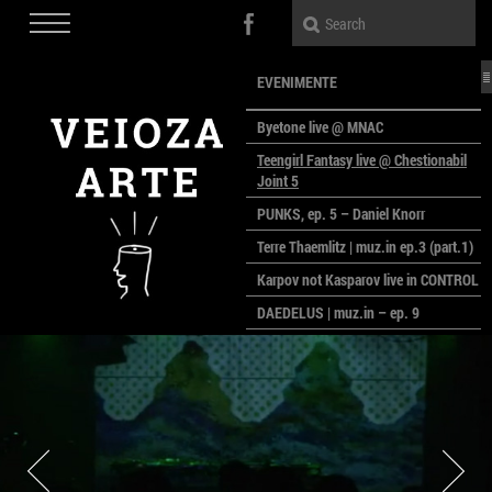
EVENIMENTE
Byetone live @ MNAC
Teengirl Fantasy live @ Chestionabil
Joint 5
PUNKS, ep. 5 – Daniel Knorr
Terre Thaemlitz | muz.in ep.3 (part.1)
Karpov not Kasparov live in CONTROL
DAEDELUS | muz.in – ep. 9
LALELE, LALELE – prima premieră a
anului la MACAZ
CinePOLSKA – filme poloneze la
București
PEOPLE OF ROMANIA se lansează la
galeria Simeza