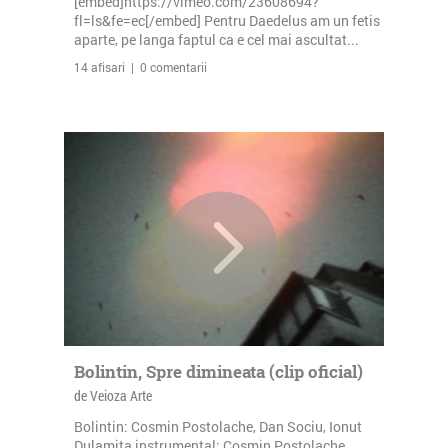
[embed]https://vimeo.com/23608694?
fl=ls&fe=ec[/embed] Pentru Daedelus am un fetis
aparte, pe langa faptul ca e cel mai ascultat...
14 afisari | 0 comentarii
Bolintin, Spre dimineata (clip oficial)
de Veioza Arte
Bolintin: Cosmin Postolache, Dan Sociu, Ionut
Dulamita instrumental: Cosmin Postolache