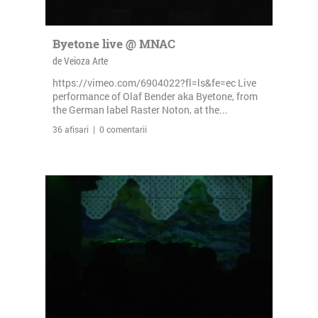
Byetone live @ MNAC
de Veioza Arte
https://vimeo.com/6904022?fl=ls&fe=ec Live
performance of Olaf Bender aka Byetone, from
the German label Raster Noton, at the...
36 afisari | 0 comentarii