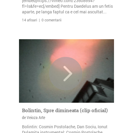
[embed]https://vimeo.com/23608694?
fl=ls&fe=ec[/embed] Pentru Daedelus am un fetis
aparte, pe langa faptul ca e cel mai ascultat...
14 afisari | 0 comentarii
Bolintin, Spre dimineata (clip oficial)
de Veioza Arte
Bolintin: Cosmin Postolache, Dan Sociu, Ionut
Dulamita instrumental: Cosmin Postolache