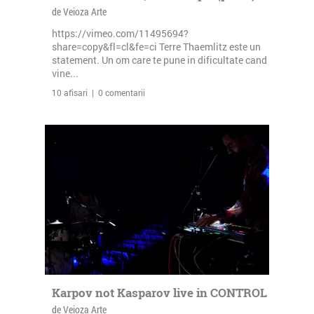
de Veioza Arte
https://vimeo.com/11495694?
share=copy&fl=cl&fe=ci Terre Thaemlitz este un
statement. Un om care te pune in dificultate cand
vine...
10 afisari | 0 comentarii
Karpov not Kasparov live in CONTROL
de Veioza Arte