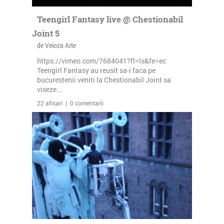
Teengirl Fantasy live @ Chestionabil
Joint 5
de Veioza Arte
https://vimeo.com/7684041?fl=ls&fe=ec
Teengirl Fantasy au reusit sa-i faca pe
bucurestenii veniti la Chestionabil Joint sa
viseze...
22 afisari | 0 comentarii