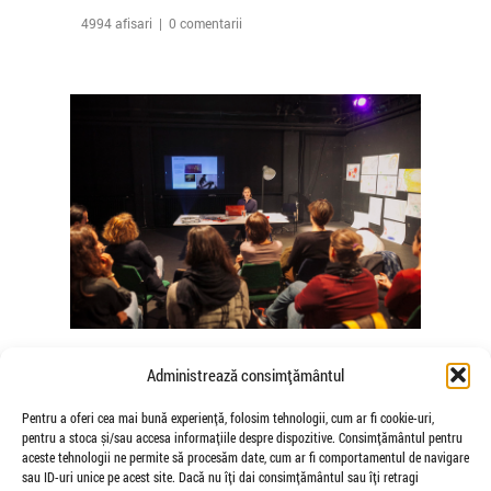
4994 afisari | 0 comentarii
The Agency of Touch – Atelierele
Administrează consimțământul
Somatice susținute de coregrafele
Mădălina Dan și Valentina De Piante
Pentru a oferi cea mai bună experiență, folosim tehnologii, cum ar fi cookie-uri,
pentru a stoca și/sau accesa informațiile despre dispozitive. Consimțământul pentru
Niculae
aceste tehnologii ne permite să procesăm date, cum ar fi comportamentul de navigare
de Veioza Arte
sau ID-uri unice pe acest site. Dacă nu îți dai consimțământul sau îți retragi