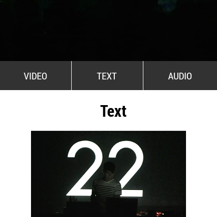
All Stars For Outernational
VIDEO
TEXT
AUDIO
Text