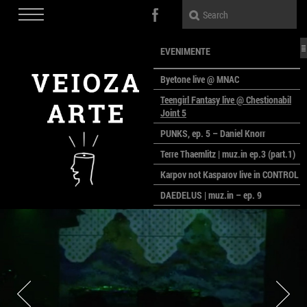
EVENIMENTE
Byetone live @ MNAC
Teengirl Fantasy live @ Chestionabil
Joint 5
PUNKS, ep. 5 – Daniel Knorr
Terre Thaemlitz | muz.in ep.3 (part.1)
Karpov not Kasparov live in CONTROL
DAEDELUS | muz.in – ep. 9
LALELE, LALELE – prima premieră a
anului la MACAZ
CinePOLSKA – filme poloneze la
București
PEOPLE OF ROMANIA se lansează la
galeria Simeza