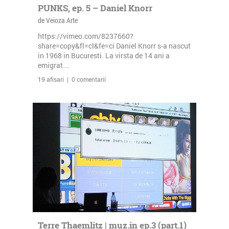
PUNKS, ep. 5 – Daniel Knorr
de Veioza Arte
https://vimeo.com/8237660?
share=copy&fl=cl&fe=ci Daniel Knorr s-a nascut
in 1968 in Bucuresti. La virsta de 14 ani a
emigrat...
19 afisari | 0 comentarii
Terre Thaemlitz | muz.in ep.3 (part.1)