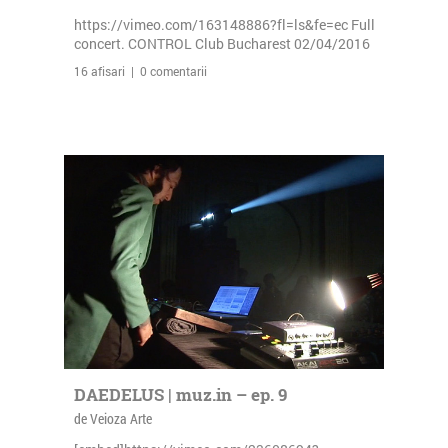
https://vimeo.com/163148886?fl=ls&fe=ec Full
concert. CONTROL Club Bucharest 02/04/2016
16 afisari | 0 comentarii
DAEDELUS | muz.in – ep. 9
de Veioza Arte