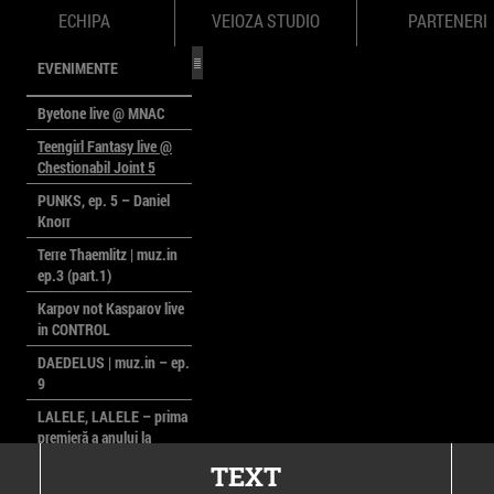
ECHIPA
VEIOZA STUDIO
PARTENERI
EVENIMENTE
Byetone live @ MNAC
Teengirl Fantasy live @
Chestionabil Joint 5
PUNKS, ep. 5 – Daniel
Knorr
Terre Thaemlitz | muz.in
ep.3 (part.1)
Karpov not Kasparov live
in CONTROL
DAEDELUS | muz.in – ep.
9
LALELE, LALELE – prima
premieră a anului la
MACAZ
TEXT
CinePOLSKA – filme