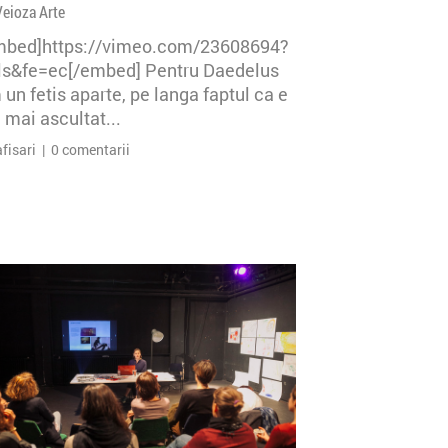
Veioza Arte
mbed]https://vimeo.com/23608694?
=ls&fe=ec[/embed] Pentru Daedelus
un fetis aparte, pe langa faptul ca e
 mai ascultat...
afisari | 0 comentarii