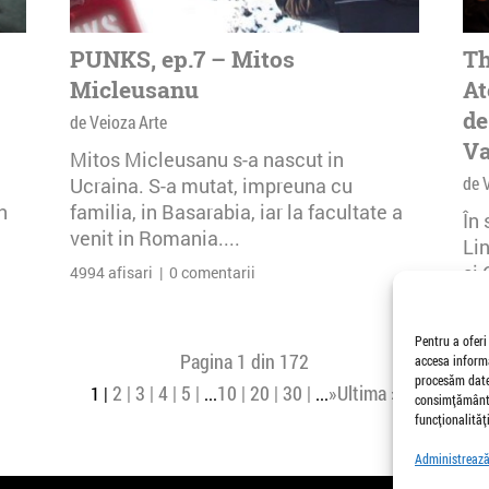
PUNKS, ep.7 – Mitos
Th
Micleusanu
At
de
de Veioza Arte
Va
Mitos Micleusanu s-a nascut in
de 
Ucraina. S-a mutat, impreuna cu
n
familia, in Basarabia, iar la facultate a
În
venit in Romania....
Li
și 
4994 afisari | 0 comentarii
Buc
26 
Pentru a oferi
Pagina 1 din 172
accesa informa
procesăm date,
2
3
4
5
10
20
30
»
Ultima »
1
...
...
consimțământu
funcționalități
Administrează 