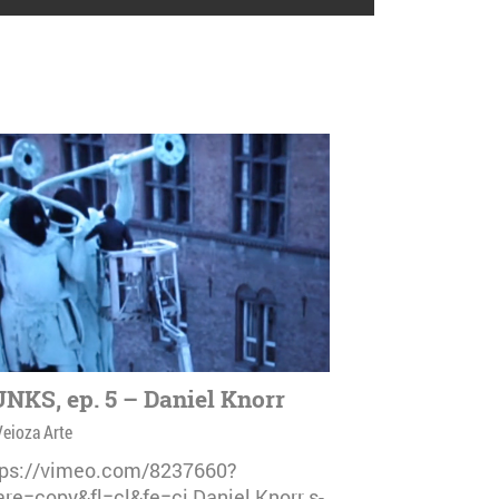
NKS, ep. 5 – Daniel Knorr
Veioza Arte
tps://vimeo.com/8237660?
are=copy&fl=cl&fe=ci Daniel Knorr s-