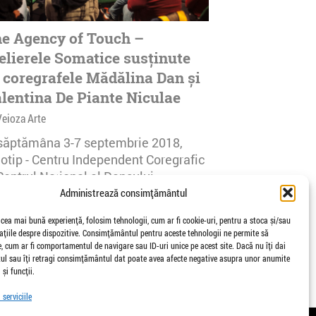
e Agency of Touch –
elierele Somatice susținute
 coregrafele Mădălina Dan și
lentina De Piante Niculae
Veioza Arte
 săptămâna 3-7 septembrie 2018,
notip - Centru Independent Coregrafic
Centrul Național al Dansului
urești...
Administrează consimțământul
afisari | 0 comentarii
 cea mai bună experiență, folosim tehnologii, cum ar fi cookie-uri, pentru a stoca și/sau
țiile despre dispozitive. Consimțământul pentru aceste tehnologii ne permite să
 cum ar fi comportamentul de navigare sau ID-uri unice pe acest site. Dacă nu îți dai
l sau îți retragi consimțământul dat poate avea afecte negative asupra unor anumite
 și funcții.
serviciile