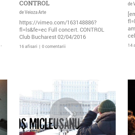
CONTROL
de 
de Veioza Arte
[e
fl
https://vimeo.com/163148886?
am 
fl=ls&fe=ec Full concert. CONTROL
cel
Club Bucharest 02/04/2016
.
14 
16 afisari | 0 comentarii