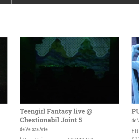
poloneze la București
PEOPLE OF ROMANIA se
lansează la galeria Simeza
All Stars For
Outernational
Teengirl Fantasy live @
PU
Chestionabil Joint 5
de 
de Veioza Arte
ht
sh