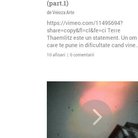
(part.1)
de Veioza Arte
https://vimeo.com/11495694?
share=copy&fl=cl&fe=ci Terre
Thaemlitz este un statement. Un om
care te pune in dificultate cand vine..
10 afisari | 0 comentarii