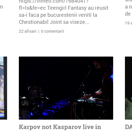
https://vimeo.com/7684041?
an
a n
fl=ls&fe=ec Teengirl Fantasy au reusit
de 
sa-i faca pe bucurestenii veniti la
Chestionabil Joint sa viseze...
19 
22 afisari | 0 comentarii
Karpov not Kasparov live in
DA