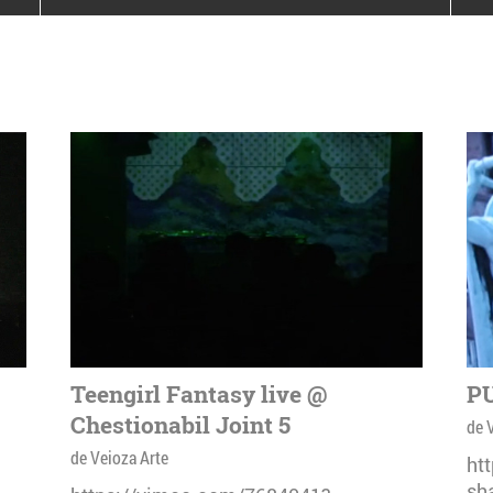
poloneze la București
PEOPLE OF ROMANIA se
lansează la galeria Simeza
All Stars For
Outernational
Teengirl Fantasy live @
PU
Chestionabil Joint 5
de 
de Veioza Arte
ht
sh