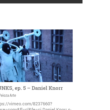
NKS, ep. 5 – Daniel Knorr
Veioza Arte
tps://vimeo.com/8237660?
are=copy&fl=cl&fe=ci Daniel Knorr s-