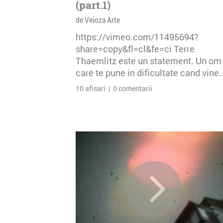
(part.1)
de Veioza Arte
https://vimeo.com/11495694?
share=copy&fl=cl&fe=ci Terre
Thaemlitz este un statement. Un om
care te pune in dificultate cand vine..
10 afisari | 0 comentarii