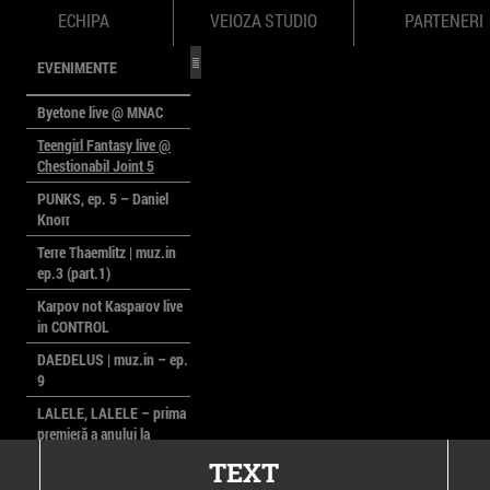
ECHIPA
VEIOZA STUDIO
PARTENERI
EVENIMENTE
Byetone live @ MNAC
Teengirl Fantasy live @
Chestionabil Joint 5
PUNKS, ep. 5 – Daniel
Knorr
Terre Thaemlitz | muz.in
ep.3 (part.1)
Karpov not Kasparov live
in CONTROL
DAEDELUS | muz.in – ep.
9
LALELE, LALELE – prima
premieră a anului la
MACAZ
TEXT
CinePOLSKA – filme