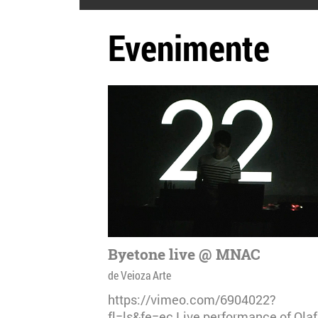
Evenimente
Byetone live @ MNAC
de Veioza Arte
https://vimeo.com/6904022?
fl=ls&fe=ec Live performance of Olaf