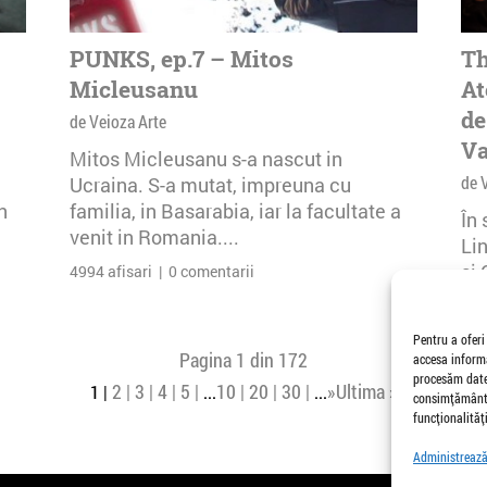
PUNKS, ep.7 – Mitos
Th
Micleusanu
At
de
de Veioza Arte
Va
Mitos Micleusanu s-a nascut in
de 
Ucraina. S-a mutat, impreuna cu
n
familia, in Basarabia, iar la facultate a
În
venit in Romania....
Li
și 
4994 afisari | 0 comentarii
Buc
26 
Pentru a oferi
Pagina 1 din 172
accesa informa
procesăm date,
2
3
4
5
10
20
30
»
Ultima »
1
...
...
consimțământu
funcționalități
Administrează 