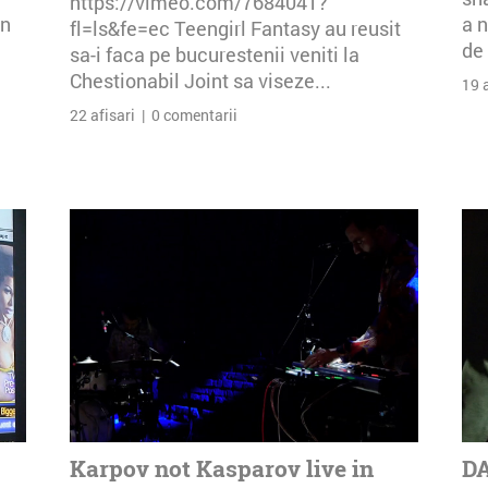
https://vimeo.com/7684041?
an
a n
fl=ls&fe=ec Teengirl Fantasy au reusit
de 
sa-i faca pe bucurestenii veniti la
Chestionabil Joint sa viseze...
19 
22 afisari | 0 comentarii
Karpov not Kasparov live in
DA