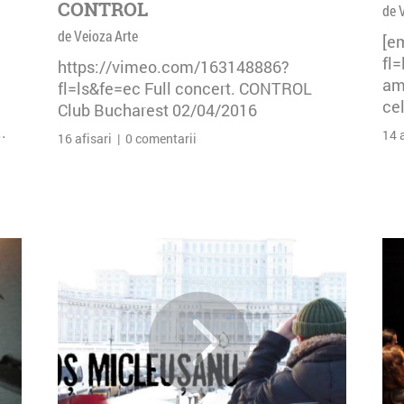
CONTROL
de 
de Veioza Arte
[e
fl
https://vimeo.com/163148886?
am 
fl=ls&fe=ec Full concert. CONTROL
cel
Club Bucharest 02/04/2016
.
14 
16 afisari | 0 comentarii