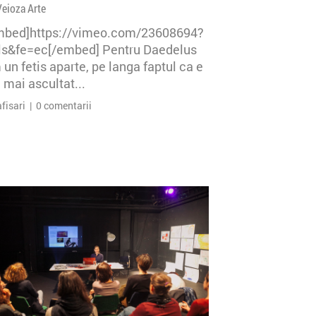
Veioza Arte
mbed]https://vimeo.com/23608694?
=ls&fe=ec[/embed] Pentru Daedelus
un fetis aparte, pe langa faptul ca e
 mai ascultat...
afisari | 0 comentarii