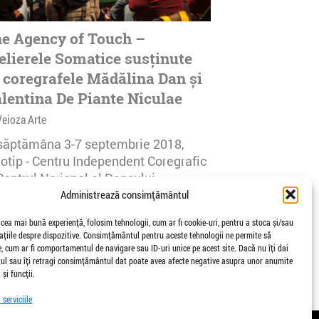
e Agency of Touch –
elierele Somatice susținute
 coregrafele Mădălina Dan și
lentina De Piante Niculae
Veioza Arte
 săptămâna 3-7 septembrie 2018,
notip - Centru Independent Coregrafic
Centrul Național al Dansului
urești...
Administrează consimțământul
afisari | 0 comentarii
 cea mai bună experiență, folosim tehnologii, cum ar fi cookie-uri, pentru a stoca și/sau
țiile despre dispozitive. Consimțământul pentru aceste tehnologii ne permite să
 cum ar fi comportamentul de navigare sau ID-uri unice pe acest site. Dacă nu îți dai
l sau îți retragi consimțământul dat poate avea afecte negative asupra unor anumite
 și funcții.
serviciile