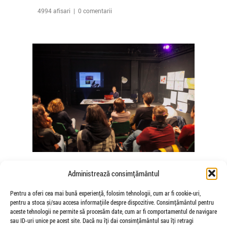
4994 afisari | 0 comentarii
The Agency of Touch – Atelierele
Administrează consimțământul
Somatice susținute de coregrafele
Mădălina Dan și Valentina De Piante
Pentru a oferi cea mai bună experiență, folosim tehnologii, cum ar fi cookie-uri,
pentru a stoca și/sau accesa informațiile despre dispozitive. Consimțământul pentru
Niculae
aceste tehnologii ne permite să procesăm date, cum ar fi comportamentul de navigare
de Veioza Arte
sau ID-uri unice pe acest site. Dacă nu îți dai consimțământul sau îți retragi