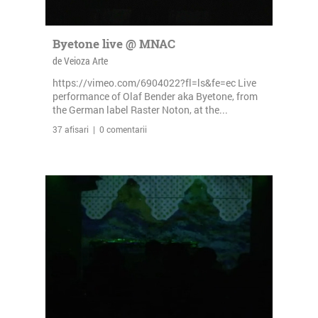
Byetone live @ MNAC
de Veioza Arte
https://vimeo.com/6904022?fl=ls&fe=ec Live
performance of Olaf Bender aka Byetone, from
the German label Raster Noton, at the...
37 afisari | 0 comentarii