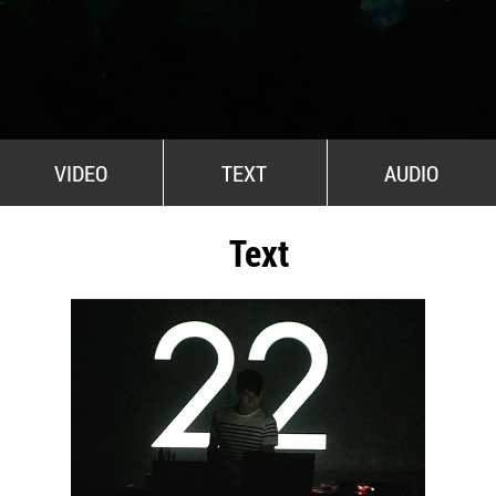
All Stars For Outernational
VIDEO
TEXT
AUDIO
Text