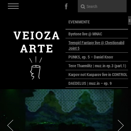
EVENIMENTE
Byetone live @ MNAC
Teengirl Fantasy live @ Chestionabil
Joint 5
PUNKS, ep. 5 – Daniel Knorr
Terre Thaemlitz | muz.in ep.3 (part.1)
Karpov not Kasparov live in CONTROL
DAEDELUS | muz.in – ep. 9
LALELE, LALELE – prima premieră a
anului la MACAZ
CinePOLSKA – filme poloneze la
București
PEOPLE OF ROMANIA se lansează la
galeria Simeza