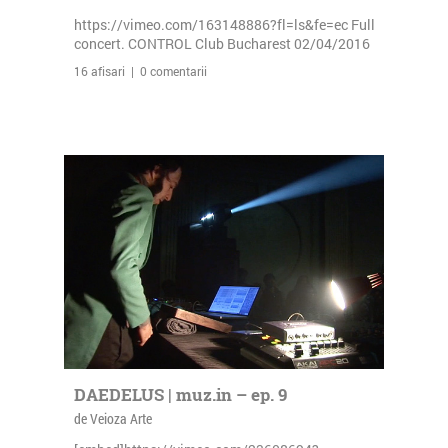
https://vimeo.com/163148886?fl=ls&fe=ec Full
concert. CONTROL Club Bucharest 02/04/2016
16 afisari | 0 comentarii
DAEDELUS | muz.in – ep. 9
de Veioza Arte