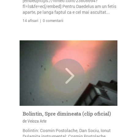
[embed]https://vimeo.com/23608694?
fl=ls&fe=ec[/embed] Pentru Daedelus am un fetis
aparte, pe langa faptul ca e cel mai ascultat...
14 afisari | 0 comentarii
Bolintin, Spre dimineata (clip oficial)
de Veioza Arte
Bolintin: Cosmin Postolache, Dan Sociu, Ionut
Dulamita instrumental: Cosmin Postolache