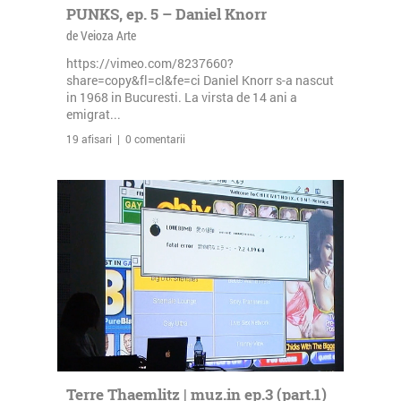
PUNKS, ep. 5 – Daniel Knorr
de Veioza Arte
https://vimeo.com/8237660?
share=copy&fl=cl&fe=ci Daniel Knorr s-a nascut
in 1968 in Bucuresti. La virsta de 14 ani a
emigrat...
19 afisari | 0 comentarii
Terre Thaemlitz | muz.in ep.3 (part.1)