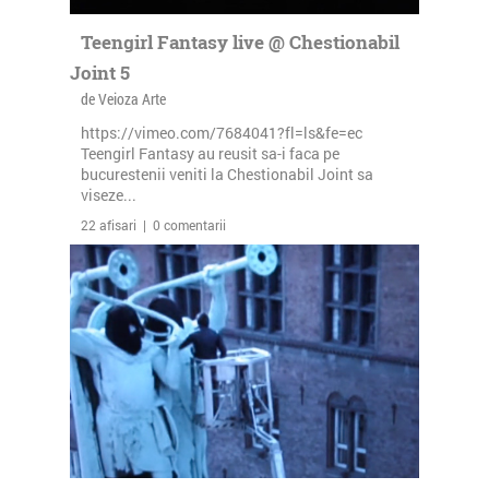
Teengirl Fantasy live @ Chestionabil
Joint 5
de Veioza Arte
https://vimeo.com/7684041?fl=ls&fe=ec
Teengirl Fantasy au reusit sa-i faca pe
bucurestenii veniti la Chestionabil Joint sa
viseze...
22 afisari | 0 comentarii