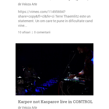
de Veioza Arte
https://vimeo.com/11495694?
share=copy&fl=cl&fe=ci Terre Thaemlitz este un
statement. Un om care te pune in dificultate cand
vine...
10 afisari | 0 comentarii
Karpov not Kasparov live in CONTROL
de Veioza Arte