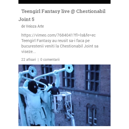
Teengirl Fantasy live @ Chestionabil
Joint 5
de Veioza Arte
https://vimeo.com/7684041?fl=ls&fe=ec
Teengirl Fantasy au reusit sa-i faca pe
bucurestenii veniti la Chestionabil Joint sa
viseze...
22 afisari | 0 comentarii