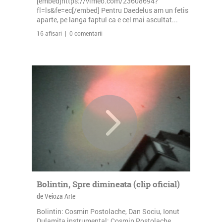
[embed]https://vimeo.com/23608694?
fl=ls&fe=ec[/embed] Pentru Daedelus am un fetis
aparte, pe langa faptul ca e cel mai ascultat...
16 afisari | 0 comentarii
Bolintin, Spre dimineata (clip oficial)
de Veioza Arte
Bolintin: Cosmin Postolache, Dan Sociu, Ionut
Dulamita instrumental: Cosmin Postolache