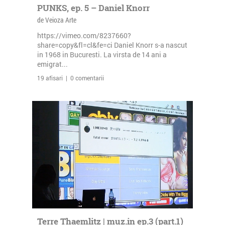
PUNKS, ep. 5 – Daniel Knorr
de Veioza Arte
https://vimeo.com/8237660?
share=copy&fl=cl&fe=ci Daniel Knorr s-a nascut
in 1968 in Bucuresti. La virsta de 14 ani a
emigrat...
19 afisari | 0 comentarii
Terre Thaemlitz | muz.in ep.3 (part.1)