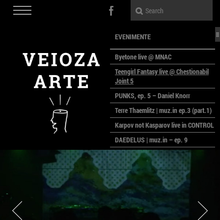
EVENIMENTE
Byetone live @ MNAC
Teengirl Fantasy live @ Chestionabil
Joint 5
PUNKS, ep. 5 – Daniel Knorr
Terre Thaemlitz | muz.in ep.3 (part.1)
Karpov not Kasparov live in CONTROL
DAEDELUS | muz.in – ep. 9
LALELE, LALELE – prima premieră a
anului la MACAZ
CinePOLSKA – filme poloneze la
București
PEOPLE OF ROMANIA se lansează la
galeria Simeza