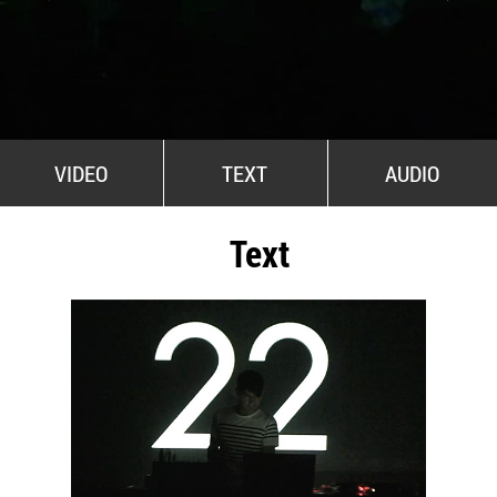
All Stars For Outernational
VIDEO
TEXT
AUDIO
Text