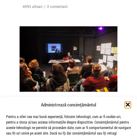
4995 afisari | 0 comentarii
The Agency of Touch – Atelierele
Administrează consimțământul
Somatice susținute de coregrafele
Mădălina Dan și Valentina De Piante
Pentru a oferi cea mai bună experiență, folosim tehnologii, cum ar fi cookie-uri,
pentru a stoca și/sau accesa informațiile despre dispozitive. Consimțământul pentru
Niculae
aceste tehnologii ne permite să procesăm date, cum ar fi comportamentul de navigare
de Veioza Arte
sau ID-uri unice pe acest site. Dacă nu îți dai consimțământul sau îți retragi