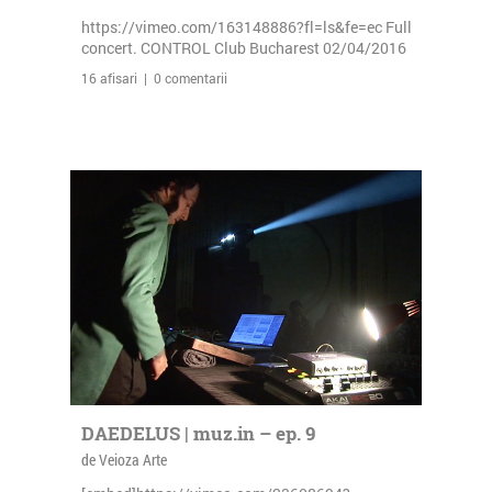
https://vimeo.com/163148886?fl=ls&fe=ec Full
concert. CONTROL Club Bucharest 02/04/2016
16 afisari | 0 comentarii
DAEDELUS | muz.in – ep. 9
de Veioza Arte