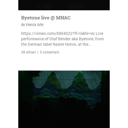
Byetone live @ MNAC
de Veioza Arte
https://vimeo.com/6904022?fl=ls&fe=ec Live
performance of Olaf Bender aka Byetone, from
the German label Raster Noton, at the...
38 afisari | 0 comentarii