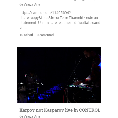
de Veioza Arte
https://vimeo.com/11495694?
share=copy&fl=cl&fe=ci Terre Thaemlitz este un
statement. Un om care te pune in dificultate cand
vine...
10 afisari | 0 comentarii
Karpov not Kasparov live in CONTROL
de Veioza Arte