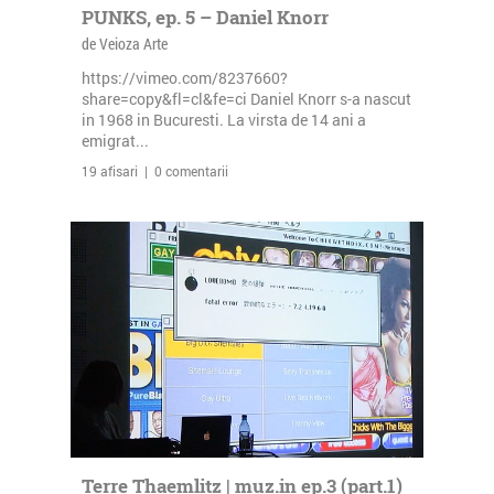
PUNKS, ep. 5 – Daniel Knorr
de Veioza Arte
https://vimeo.com/8237660?
share=copy&fl=cl&fe=ci Daniel Knorr s-a nascut
in 1968 in Bucuresti. La virsta de 14 ani a
emigrat...
19 afisari | 0 comentarii
Terre Thaemlitz | muz.in ep.3 (part.1)