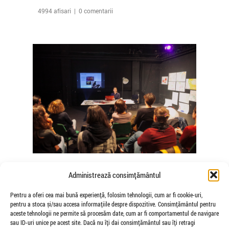
4994 afisari | 0 comentarii
The Agency of Touch – Atelierele
Administrează consimțământul
Somatice susținute de coregrafele
Mădălina Dan și Valentina De Piante
Pentru a oferi cea mai bună experiență, folosim tehnologii, cum ar fi cookie-uri,
pentru a stoca și/sau accesa informațiile despre dispozitive. Consimțământul pentru
Niculae
aceste tehnologii ne permite să procesăm date, cum ar fi comportamentul de navigare
de Veioza Arte
sau ID-uri unice pe acest site. Dacă nu îți dai consimțământul sau îți retragi