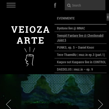
EVENIMENTE
Byetone live @ MNAC
Teengirl Fantasy live @ Chestionabil
Joint 5
PUNKS, ep. 5 – Daniel Knorr
Terre Thaemlitz | muz.in ep.3 (part.1)
Karpov not Kasparov live in CONTROL
DAEDELUS | muz.in – ep. 9
LALELE, LALELE – prima premieră a
anului la MACAZ
CinePOLSKA – filme poloneze la
București
PEOPLE OF ROMANIA se lansează la
galeria Simeza