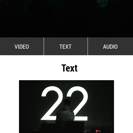
All Stars For Outernational
VIDEO
TEXT
AUDIO
Text