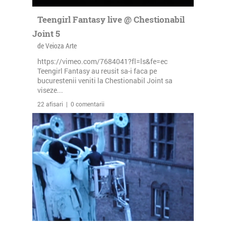
Teengirl Fantasy live @ Chestionabil
Joint 5
de Veioza Arte
https://vimeo.com/7684041?fl=ls&fe=ec
Teengirl Fantasy au reusit sa-i faca pe
bucurestenii veniti la Chestionabil Joint sa
viseze...
22 afisari | 0 comentarii