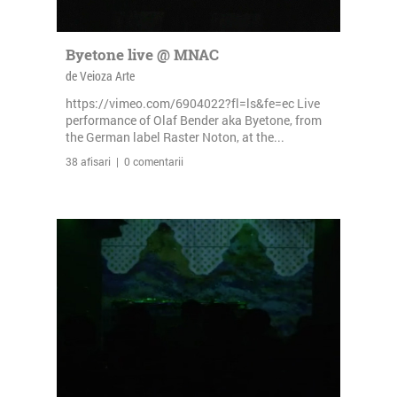
Byetone live @ MNAC
de Veioza Arte
https://vimeo.com/6904022?fl=ls&fe=ec Live
performance of Olaf Bender aka Byetone, from
the German label Raster Noton, at the...
38 afisari | 0 comentarii