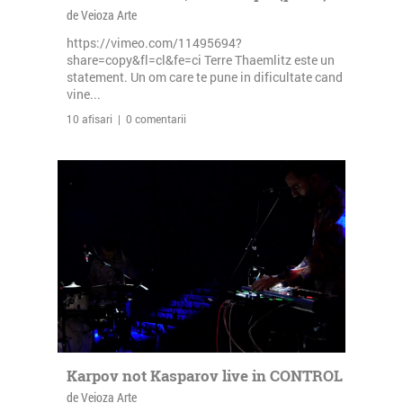
de Veioza Arte
https://vimeo.com/11495694?
share=copy&fl=cl&fe=ci Terre Thaemlitz este un
statement. Un om care te pune in dificultate cand
vine...
10 afisari | 0 comentarii
Karpov not Kasparov live in CONTROL
de Veioza Arte