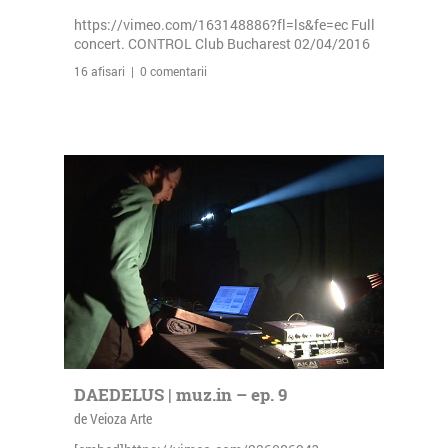
https://vimeo.com/163148886?fl=ls&fe=ec Full
concert. CONTROL Club Bucharest 02/04/2016
16 afisari | 0 comentarii
DAEDELUS | muz.in – ep. 9
de Veioza Arte