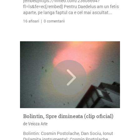
[embed]https://vimeo.com/23608694?
fl=ls&fe=ec[/embed] Pentru Daedelus am un fetis
aparte, pe langa faptul ca e cel mai ascultat...
16 afisari | 0 comentarii
Bolintin, Spre dimineata (clip oficial)
de Veioza Arte
Bolintin: Cosmin Postolache, Dan Sociu, Ionut
Dulamita instrumental: Cosmin Postolache