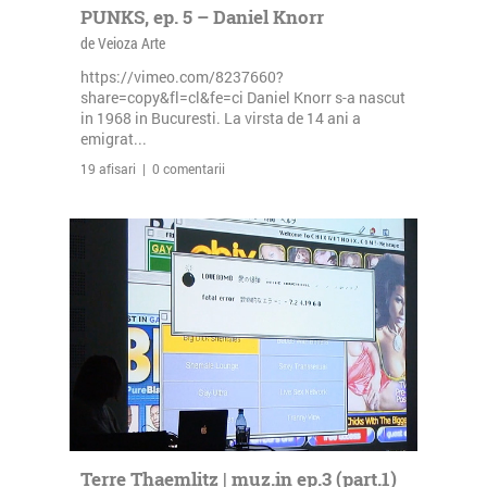
PUNKS, ep. 5 – Daniel Knorr
de Veioza Arte
https://vimeo.com/8237660?
share=copy&fl=cl&fe=ci Daniel Knorr s-a nascut
in 1968 in Bucuresti. La virsta de 14 ani a
emigrat...
19 afisari | 0 comentarii
Terre Thaemlitz | muz.in ep.3 (part.1)