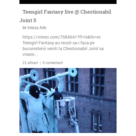
Teengirl Fantasy live @ Chestionabil
Joint 5
de Veioza Arte
https://vimeo.com/7684041?fl=ls&fe=ec
Teengirl Fantasy au reusit sa-i faca pe
bucurestenii veniti la Chestionabil Joint sa
viseze...
22 afisari | 0 comentarii