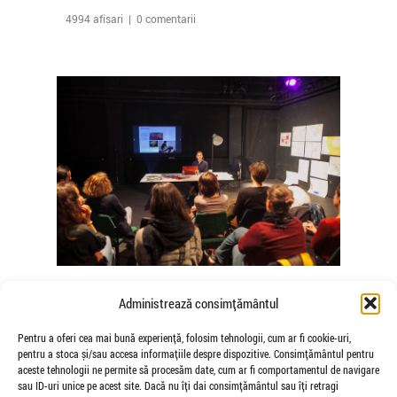
4994 afisari | 0 comentarii
The Agency of Touch – Atelierele
Administrează consimțământul
Somatice susținute de coregrafele
Mădălina Dan și Valentina De Piante
Pentru a oferi cea mai bună experiență, folosim tehnologii, cum ar fi cookie-uri,
pentru a stoca și/sau accesa informațiile despre dispozitive. Consimțământul pentru
Niculae
aceste tehnologii ne permite să procesăm date, cum ar fi comportamentul de navigare
de Veioza Arte
sau ID-uri unice pe acest site. Dacă nu îți dai consimțământul sau îți retragi