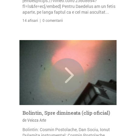
[embed]https://vimeo.com/23608694?
fl=ls&fe=ec[/embed] Pentru Daedelus am un fetis
aparte, pe langa faptul ca e cel mai ascultat...
14 afisari | 0 comentarii
Bolintin, Spre dimineata (clip oficial)
de Veioza Arte
Bolintin: Cosmin Postolache, Dan Sociu, Ionut
Dulamita instrumental: Cosmin Postolache