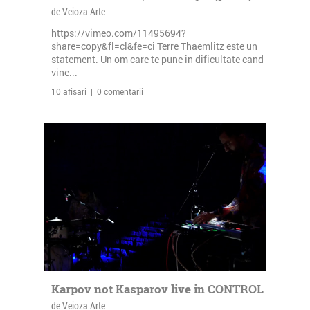
de Veioza Arte
https://vimeo.com/11495694?
share=copy&fl=cl&fe=ci Terre Thaemlitz este un
statement. Un om care te pune in dificultate cand
vine...
10 afisari | 0 comentarii
Karpov not Kasparov live in CONTROL
de Veioza Arte