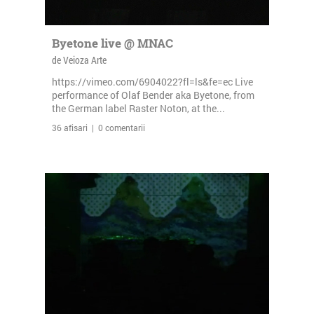
Byetone live @ MNAC
de Veioza Arte
https://vimeo.com/6904022?fl=ls&fe=ec Live
performance of Olaf Bender aka Byetone, from
the German label Raster Noton, at the...
36 afisari | 0 comentarii