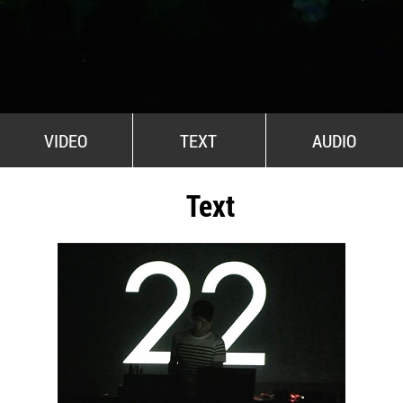
All Stars For Outernational
VIDEO
TEXT
AUDIO
Text