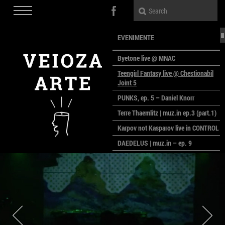
EVENIMENTE
Byetone live @ MNAC
Teengirl Fantasy live @ Chestionabil
Joint 5
PUNKS, ep. 5 – Daniel Knorr
Terre Thaemlitz | muz.in ep.3 (part.1)
Karpov not Kasparov live in CONTROL
DAEDELUS | muz.in – ep. 9
LALELE, LALELE – prima premieră a
anului la MACAZ
CinePOLSKA – filme poloneze la
București
PEOPLE OF ROMANIA se lansează la
galeria Simeza