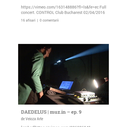
https://vimeo.com/163148886?fl=ls&fe=ec Full
concert. CONTROL Club Bucharest 02/04/2016
16 afisari | 0 comentarii
DAEDELUS | muz.in – ep. 9
de Veioza Arte