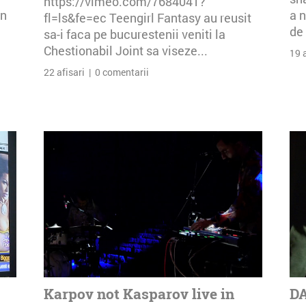
https://vimeo.com/7684041?
an
a n
fl=ls&fe=ec Teengirl Fantasy au reusit
de 
sa-i faca pe bucurestenii veniti la
Chestionabil Joint sa viseze...
19 
22 afisari | 0 comentarii
Karpov not Kasparov live in
DA