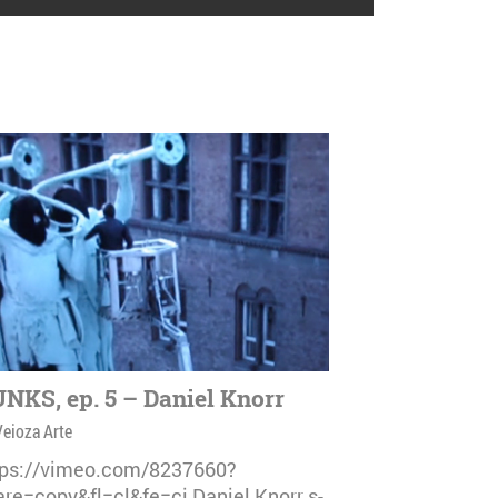
NKS, ep. 5 – Daniel Knorr
Veioza Arte
tps://vimeo.com/8237660?
are=copy&fl=cl&fe=ci Daniel Knorr s-