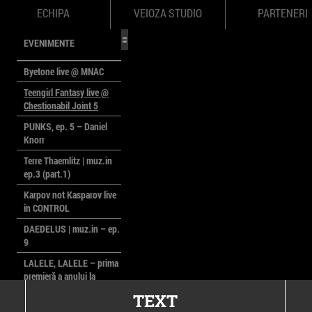
ECHIPA
VEIOZA STUDIO
PARTENERI
EVENIMENTE
Byetone live @ MNAC
Teengirl Fantasy live @
Chestionabil Joint 5
PUNKS, ep. 5 – Daniel
Knorr
Terre Thaemlitz | muz.in
ep.3 (part.1)
Karpov not Kasparov live
in CONTROL
DAEDELUS | muz.in – ep.
9
LALELE, LALELE – prima
premieră a anului la
MACAZ
TEXT
CinePOLSKA – filme