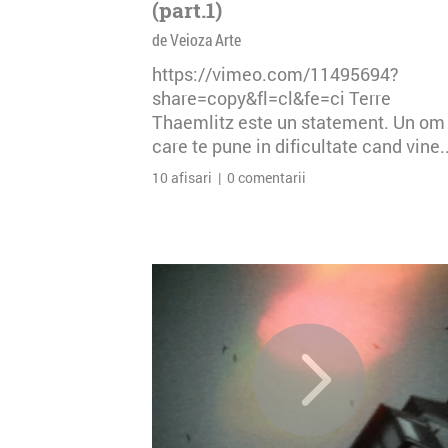
(part.1)
de Veioza Arte
https://vimeo.com/11495694?
share=copy&fl=cl&fe=ci Terre
Thaemlitz este un statement. Un om
care te pune in dificultate cand vine..
10 afisari | 0 comentarii