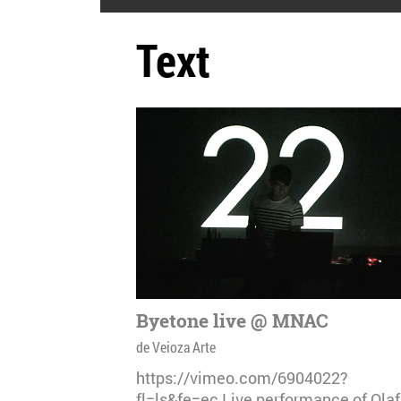
Text
Byetone live @ MNAC
de Veioza Arte
https://vimeo.com/6904022?
fl=ls&fe=ec Live performance of Olaf