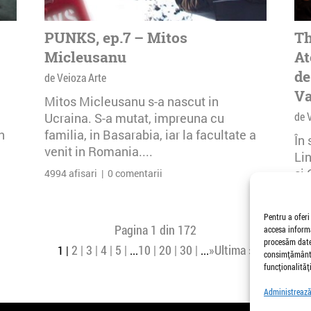
PUNKS, ep.7 – Mitos
Th
Micleusanu
At
de
de Veioza Arte
Va
Mitos Micleusanu s-a nascut in
de 
Ucraina. S-a mutat, impreuna cu
n
familia, in Basarabia, iar la facultate a
În
venit in Romania....
Li
și 
4994 afisari | 0 comentarii
Buc
26 
Pentru a oferi
Pagina 1 din 172
accesa informa
procesăm date,
2
3
4
5
10
20
30
»
Ultima »
1
...
...
consimțământu
funcționalități
Administrează 