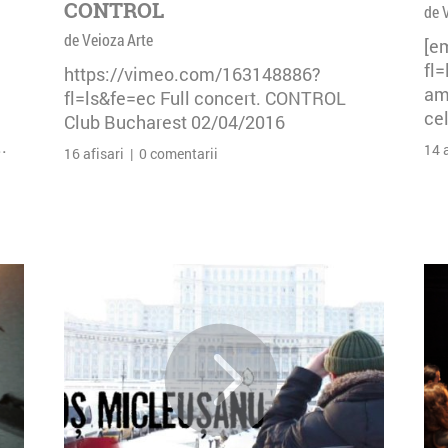
CONTROL
de 
de Veioza Arte
[e
fl
https://vimeo.com/163148886?
am 
fl=ls&fe=ec Full concert. CONTROL
cel
Club Bucharest 02/04/2016
.
14 
16 afisari | 0 comentarii