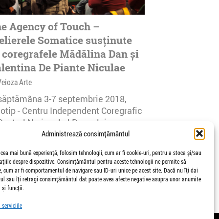
e Agency of Touch –
elierele Somatice susținute
 coregrafele Mădălina Dan și
lentina De Piante Niculae
Veioza Arte
 săptămâna 3-7 septembrie 2018,
notip - Centru Independent Coregrafic
Centrul Național al Dansului
urești...
Administrează consimțământul
afisari | 0 comentarii
 cea mai bună experiență, folosim tehnologii, cum ar fi cookie-uri, pentru a stoca și/sau
țiile despre dispozitive. Consimțământul pentru aceste tehnologii ne permite să
 cum ar fi comportamentul de navigare sau ID-uri unice pe acest site. Dacă nu îți dai
l sau îți retragi consimțământul dat poate avea afecte negative asupra unor anumite
 și funcții.
serviciile