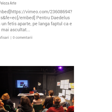
Veioza Arte
mbed]https://vimeo.com/23608694?
=ls&fe=ec[/embed] Pentru Daedelus
un fetis aparte, pe langa faptul ca e
 mai ascultat...
afisari | 0 comentarii