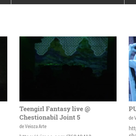
poloneze la București
PEOPLE OF ROMANIA se
lansează la galeria Simeza
All Stars For
Outernational
Teengirl Fantasy live @
PU
Chestionabil Joint 5
de 
de Veioza Arte
ht
sh