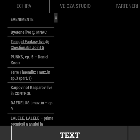
ECHIPA
VEIOZA STUDIO
PARTENERI
EVENIMENTE
Byetone live @ MNAC
Teengirl Fantasy live @
Chestionabil Joint 5
PUNKS, ep. 5 – Daniel
Knorr
Terre Thaemlitz | muz.in
ep.3 (part.1)
Karpov not Kasparov live
in CONTROL
DAEDELUS | muz.in – ep.
9
LALELE, LALELE – prima
premieră a anului la
MACAZ
TEXT
CinePOLSKA – filme