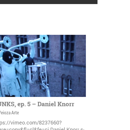
NKS, ep. 5 – Daniel Knorr
Veioza Arte
tps://vimeo.com/8237660?
are=copy&fl=cl&fe=ci Daniel Knorr s-