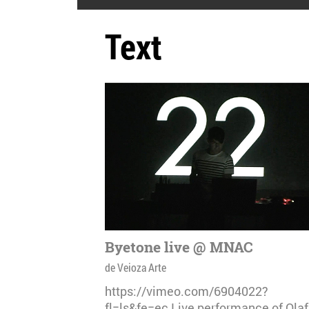
Text
Byetone live @ MNAC
de Veioza Arte
https://vimeo.com/6904022?
fl=ls&fe=ec Live performance of Olaf