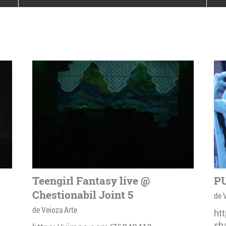
poloneze la București
PEOPLE OF ROMANIA se
lansează la galeria Simeza
All Stars For
Outernational
Teengirl Fantasy live @
PU
Chestionabil Joint 5
de 
de Veioza Arte
ht
sh