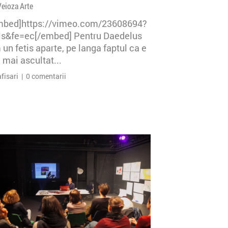
Veioza Arte
mbed]https://vimeo.com/23608694?
=ls&fe=ec[/embed] Pentru Daedelus
un fetis aparte, pe langa faptul ca e
 mai ascultat...
afisari | 0 comentarii