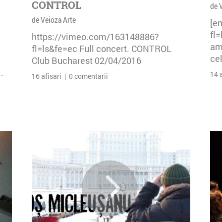
CONTROL
de 
de Veioza Arte
[e
fl
https://vimeo.com/163148886?
am 
fl=ls&fe=ec Full concert. CONTROL
cel
Club Bucharest 02/04/2016
.
14 
16 afisari | 0 comentarii