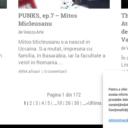
PUNKS, ep.7 – Mitos
Th
Micleusanu
At
de
de Veioza Arte
Va
Mitos Micleusanu s-a nascut in
de 
Ucraina. S-a mutat, impreuna cu
n
familia, in Basarabia, iar la facultate a
În
venit in Romania....
Li
și 
4994 afisari | 0 comentarii
Buc
30 
Pentru a oferi
Pagina 1 din 172
accesa informa
procesăm date,
2
3
4
5
10
20
30
»
Ultima »
1
...
...
consimțământu
funcționalități
Administrează 