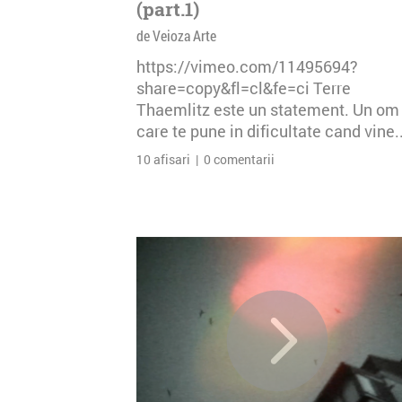
(part.1)
de Veioza Arte
https://vimeo.com/11495694?
share=copy&fl=cl&fe=ci Terre
Thaemlitz este un statement. Un om
care te pune in dificultate cand vine..
10 afisari | 0 comentarii