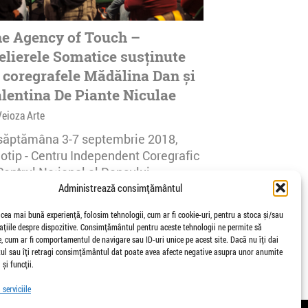
e Agency of Touch –
elierele Somatice susținute
 coregrafele Mădălina Dan și
lentina De Piante Niculae
Veioza Arte
 săptămâna 3-7 septembrie 2018,
notip - Centru Independent Coregrafic
Centrul Național al Dansului
urești...
Administrează consimțământul
afisari | 0 comentarii
 cea mai bună experiență, folosim tehnologii, cum ar fi cookie-uri, pentru a stoca și/sau
țiile despre dispozitive. Consimțământul pentru aceste tehnologii ne permite să
 cum ar fi comportamentul de navigare sau ID-uri unice pe acest site. Dacă nu îți dai
l sau îți retragi consimțământul dat poate avea afecte negative asupra unor anumite
 și funcții.
serviciile