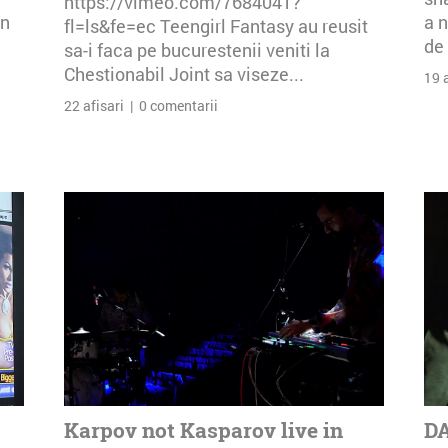
https://vimeo.com/7684041?
an
a n
fl=ls&fe=ec Teengirl Fantasy au reusit
de 
sa-i faca pe bucurestenii veniti la
Chestionabil Joint sa viseze...
19 
22 afisari | 0 comentarii
Karpov not Kasparov live in
DA