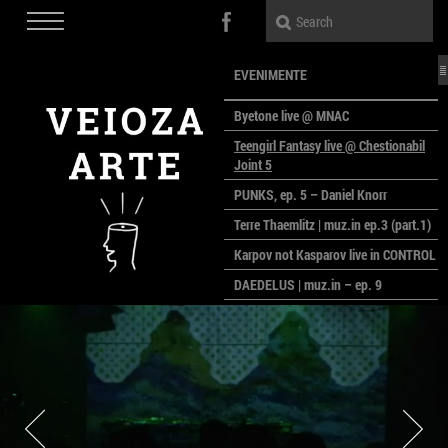
EVENIMENTE
Byetone live @ MNAC
Teengirl Fantasy live @ Chestionabil
Joint 5
PUNKS, ep. 5 – Daniel Knorr
Terre Thaemlitz | muz.in ep.3 (part.1)
Karpov not Kasparov live in CONTROL
DAEDELUS | muz.in – ep. 9
LALELE, LALELE – prima premieră a
anului la MACAZ
CinePOLSKA – filme poloneze la
București
PEOPLE OF ROMANIA se lansează la
galeria Simeza