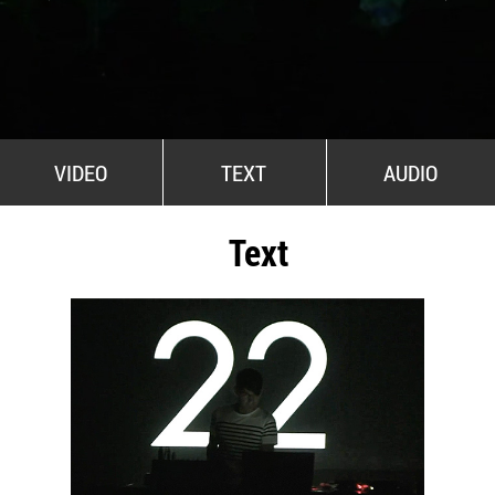
All Stars For Outernational
VIDEO
TEXT
AUDIO
Text