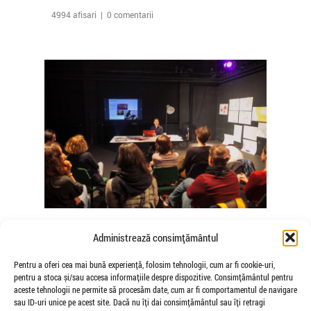
4994 afisari | 0 comentarii
The Agency of Touch – Atelierele
Administrează consimțământul
Somatice susținute de coregrafele
Mădălina Dan și Valentina De Piante
Pentru a oferi cea mai bună experiență, folosim tehnologii, cum ar fi cookie-uri,
pentru a stoca și/sau accesa informațiile despre dispozitive. Consimțământul pentru
Niculae
aceste tehnologii ne permite să procesăm date, cum ar fi comportamentul de navigare
de Veioza Arte
sau ID-uri unice pe acest site. Dacă nu îți dai consimțământul sau îți retragi