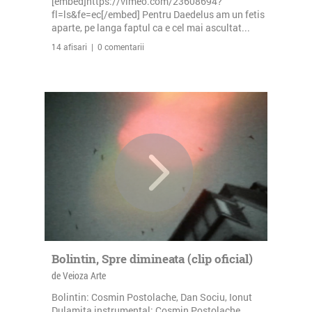
[embed]https://vimeo.com/23608694?
fl=ls&fe=ec[/embed] Pentru Daedelus am un fetis
aparte, pe langa faptul ca e cel mai ascultat...
14 afisari | 0 comentarii
Bolintin, Spre dimineata (clip oficial)
de Veioza Arte
Bolintin: Cosmin Postolache, Dan Sociu, Ionut
Dulamita instrumental: Cosmin Postolache