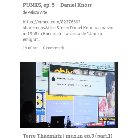
PUNKS, ep. 5 – Daniel Knorr
de Veioza Arte
https://vimeo.com/8237660?
share=copy&fl=cl&fe=ci Daniel Knorr s-a nascut
in 1968 in Bucuresti. La virsta de 14 ani a
emigrat...
19 afisari | 0 comentarii
Terre Thaemlitz | muz.in ep.3 (part.1)