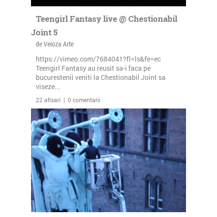
Teengirl Fantasy live @ Chestionabil
Joint 5
de Veioza Arte
https://vimeo.com/7684041?fl=ls&fe=ec
Teengirl Fantasy au reusit sa-i faca pe
bucurestenii veniti la Chestionabil Joint sa
viseze...
22 afisari | 0 comentarii