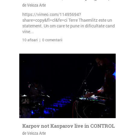
de Veioza Arte
https://vimeo.com/11495694?
share=copy&fl=cl&fe=ci Terre Thaemlitz este un
statement. Un om care te pune in dificultate cand
vine...
10 afisari | 0 comentarii
Karpov not Kasparov live in CONTROL
de Veioza Arte