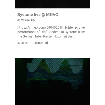
Byetone live @ MNAC
de Veioza Arte
https://vimeo.com/6904022?fl=ls&fe=ec Live
performance of Olaf Bender aka Byetone, from
the German label Raster Noton, at the...
37 afisari | 0 comentarii