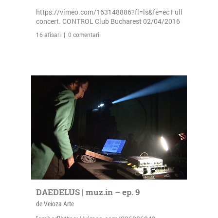
https://vimeo.com/163148886?fl=ls&fe=ec Full
concert. CONTROL Club Bucharest 02/04/2016
16 afisari | 0 comentarii
DAEDELUS | muz.in – ep. 9
de Veioza Arte