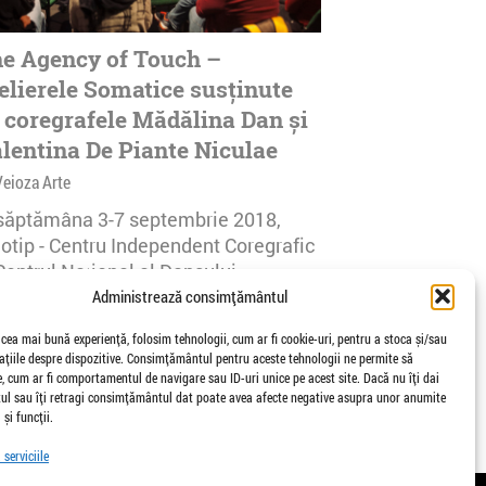
e Agency of Touch –
elierele Somatice susținute
 coregrafele Mădălina Dan și
lentina De Piante Niculae
Veioza Arte
 săptămâna 3-7 septembrie 2018,
notip - Centru Independent Coregrafic
Centrul Național al Dansului
urești...
Administrează consimțământul
afisari | 0 comentarii
 cea mai bună experiență, folosim tehnologii, cum ar fi cookie-uri, pentru a stoca și/sau
țiile despre dispozitive. Consimțământul pentru aceste tehnologii ne permite să
 cum ar fi comportamentul de navigare sau ID-uri unice pe acest site. Dacă nu îți dai
l sau îți retragi consimțământul dat poate avea afecte negative asupra unor anumite
 și funcții.
serviciile