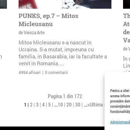
PUNKS, ep.7 – Mitos
Th
Micleusanu
At
de
de Veioza Arte
Va
Mitos Micleusanu s-a nascut in
de 
Ucraina. S-a mutat, impreuna cu
n
familia, in Basarabia, iar la facultate a
În
venit in Romania....
Li
și 
4994 afisari | 0 comentarii
Buc
26 
Pentru a oferi
Pagina 1 din 172
accesa informa
procesăm date,
2
3
4
5
10
20
30
»
Ultima »
1
...
...
consimțământu
funcționalități
Administrează 