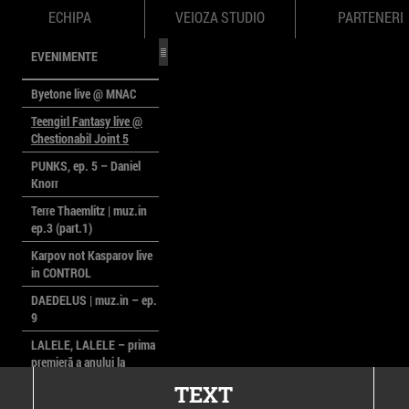
ECHIPA
VEIOZA STUDIO
PARTENERI
EVENIMENTE
Byetone live @ MNAC
Teengirl Fantasy live @
Chestionabil Joint 5
PUNKS, ep. 5 – Daniel
Knorr
Terre Thaemlitz | muz.in
ep.3 (part.1)
Karpov not Kasparov live
in CONTROL
DAEDELUS | muz.in – ep.
9
LALELE, LALELE – prima
premieră a anului la
MACAZ
TEXT
CinePOLSKA – filme