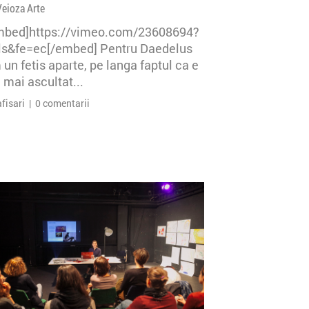
Veioza Arte
mbed]https://vimeo.com/23608694?
=ls&fe=ec[/embed] Pentru Daedelus
un fetis aparte, pe langa faptul ca e
 mai ascultat...
afisari | 0 comentarii