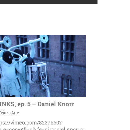
NKS, ep. 5 – Daniel Knorr
Veioza Arte
tps://vimeo.com/8237660?
are=copy&fl=cl&fe=ci Daniel Knorr s-