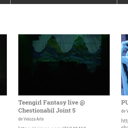
poloneze la București
PEOPLE OF ROMANIA se
lansează la galeria Simeza
All Stars For
Outernational
Teengirl Fantasy live @
PU
Chestionabil Joint 5
de 
de Veioza Arte
ht
sh