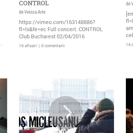
CONTROL
de 
de Veioza Arte
[e
fl
https://vimeo.com/163148886?
am 
fl=ls&fe=ec Full concert. CONTROL
cel
Club Bucharest 02/04/2016
.
14 
16 afisari | 0 comentarii