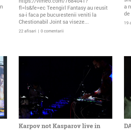
https://vimeo.com/7684041?
an
a n
fl=ls&fe=ec Teengirl Fantasy au reusit
de 
sa-i faca pe bucurestenii veniti la
Chestionabil Joint sa viseze...
19 
22 afisari | 0 comentarii
Karpov not Kasparov live in
DA