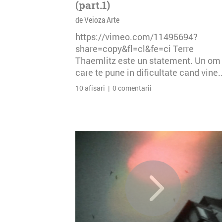
(part.1)
de Veioza Arte
https://vimeo.com/11495694?
share=copy&fl=cl&fe=ci Terre
Thaemlitz este un statement. Un om
care te pune in dificultate cand vine..
10 afisari | 0 comentarii