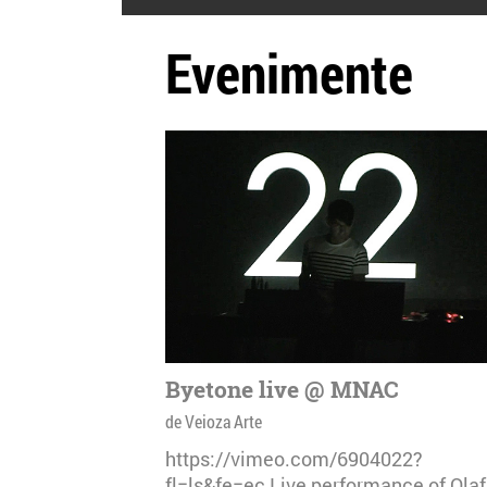
Evenimente
Byetone live @ MNAC
de Veioza Arte
https://vimeo.com/6904022?
fl=ls&fe=ec Live performance of Olaf