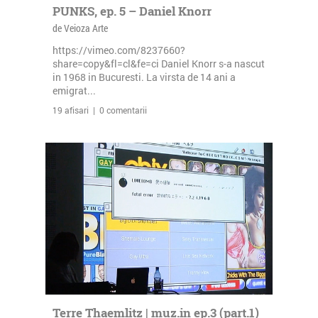
PUNKS, ep. 5 – Daniel Knorr
de Veioza Arte
https://vimeo.com/8237660?
share=copy&fl=cl&fe=ci Daniel Knorr s-a nascut
in 1968 in Bucuresti. La virsta de 14 ani a
emigrat...
19 afisari | 0 comentarii
Terre Thaemlitz | muz.in ep.3 (part.1)