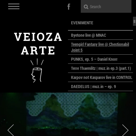
EVENIMENTE
Byetone live @ MNAC
Teengirl Fantasy live @ Chestionabil
Joint 5
PUNKS, ep. 5 – Daniel Knorr
Terre Thaemlitz | muz.in ep.3 (part.1)
Karpov not Kasparov live in CONTROL
DAEDELUS | muz.in – ep. 9
LALELE, LALELE – prima premieră a
anului la MACAZ
CinePOLSKA – filme poloneze la
București
PEOPLE OF ROMANIA se lansează la
galeria Simeza