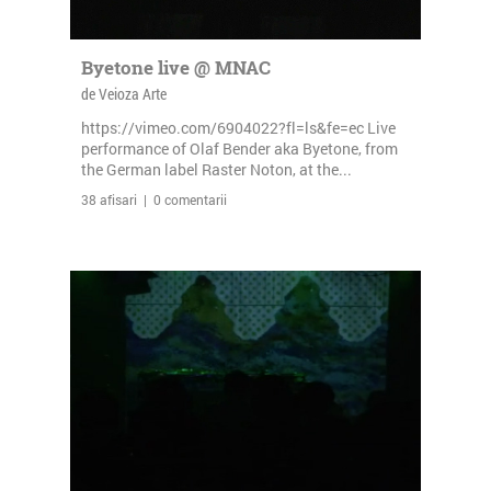
Byetone live @ MNAC
de Veioza Arte
https://vimeo.com/6904022?fl=ls&fe=ec Live
performance of Olaf Bender aka Byetone, from
the German label Raster Noton, at the...
38 afisari | 0 comentarii