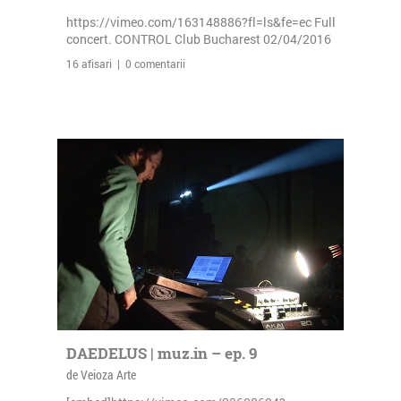
https://vimeo.com/163148886?fl=ls&fe=ec Full
concert. CONTROL Club Bucharest 02/04/2016
16 afisari | 0 comentarii
DAEDELUS | muz.in – ep. 9
de Veioza Arte