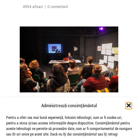
4994 afisari | 0 comentarii
The Agency of Touch – Atelierele
Administrează consimțământul
Somatice susținute de coregrafele
Mădălina Dan și Valentina De Piante
Pentru a oferi cea mai bună experiență, folosim tehnologii, cum ar fi cookie-uri,
pentru a stoca și/sau accesa informațiile despre dispozitive. Consimțământul pentru
Niculae
aceste tehnologii ne permite să procesăm date, cum ar fi comportamentul de navigare
de Veioza Arte
sau ID-uri unice pe acest site. Dacă nu îți dai consimțământul sau îți retragi