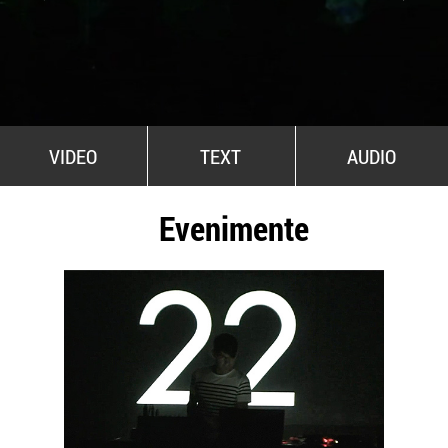
All Stars For Outernational
VIDEO
TEXT
AUDIO
Evenimente