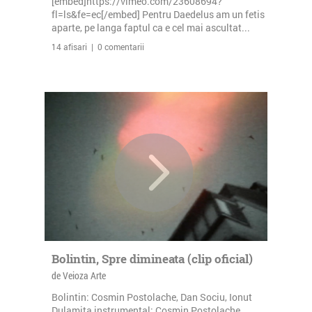
[embed]https://vimeo.com/23608694?
fl=ls&fe=ec[/embed] Pentru Daedelus am un fetis
aparte, pe langa faptul ca e cel mai ascultat...
14 afisari | 0 comentarii
Bolintin, Spre dimineata (clip oficial)
de Veioza Arte
Bolintin: Cosmin Postolache, Dan Sociu, Ionut
Dulamita instrumental: Cosmin Postolache