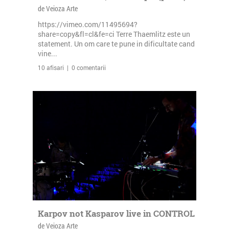
de Veioza Arte
https://vimeo.com/11495694?
share=copy&fl=cl&fe=ci Terre Thaemlitz este un
statement. Un om care te pune in dificultate cand
vine...
10 afisari | 0 comentarii
Karpov not Kasparov live in CONTROL
de Veioza Arte