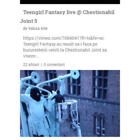
Teengirl Fantasy live @ Chestionabil
Joint 5
de Veioza Arte
https://vimeo.com/7684041?fl=ls&fe=ec
Teengirl Fantasy au reusit sa-i faca pe
bucurestenii veniti la Chestionabil Joint sa
viseze...
22 afisari | 0 comentarii