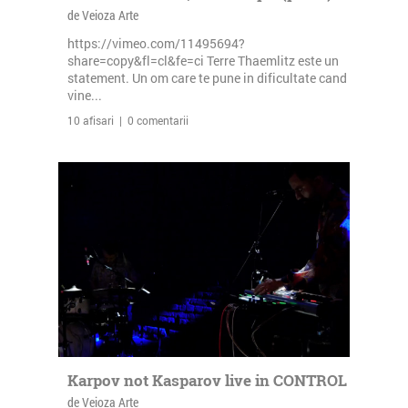
de Veioza Arte
https://vimeo.com/11495694?
share=copy&fl=cl&fe=ci Terre Thaemlitz este un
statement. Un om care te pune in dificultate cand
vine...
10 afisari | 0 comentarii
Karpov not Kasparov live in CONTROL
de Veioza Arte