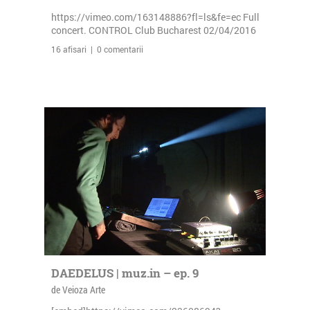
https://vimeo.com/163148886?fl=ls&fe=ec Full
concert. CONTROL Club Bucharest 02/04/2016
16 afisari | 0 comentarii
DAEDELUS | muz.in – ep. 9
de Veioza Arte