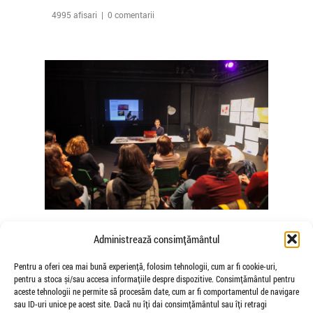
4995 afisari | 0 comentarii
The Agency of Touch – Atelierele
Administrează consimțământul
Somatice susținute de coregrafele
Mădălina Dan și Valentina De Piante
Pentru a oferi cea mai bună experiență, folosim tehnologii, cum ar fi cookie-uri,
pentru a stoca și/sau accesa informațiile despre dispozitive. Consimțământul pentru
Niculae
aceste tehnologii ne permite să procesăm date, cum ar fi comportamentul de navigare
de Veioza Arte
sau ID-uri unice pe acest site. Dacă nu îți dai consimțământul sau îți retragi