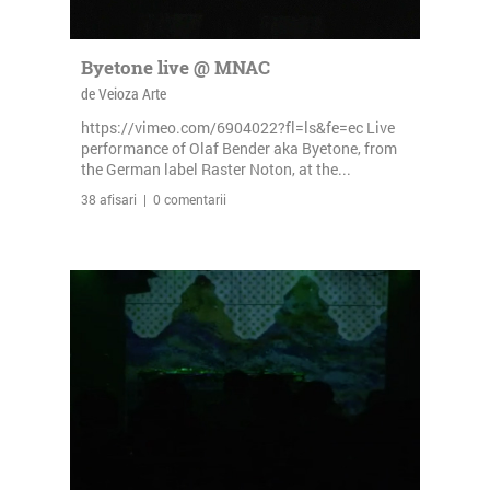
Byetone live @ MNAC
de Veioza Arte
https://vimeo.com/6904022?fl=ls&fe=ec Live
performance of Olaf Bender aka Byetone, from
the German label Raster Noton, at the...
38 afisari | 0 comentarii