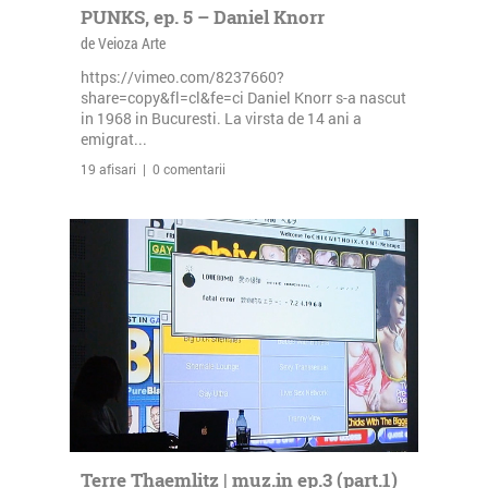
PUNKS, ep. 5 – Daniel Knorr
de Veioza Arte
https://vimeo.com/8237660?
share=copy&fl=cl&fe=ci Daniel Knorr s-a nascut
in 1968 in Bucuresti. La virsta de 14 ani a
emigrat...
19 afisari | 0 comentarii
Terre Thaemlitz | muz.in ep.3 (part.1)