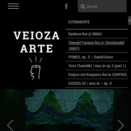
EVENIMENTE
Byetone live @ MNAC
Teengirl Fantasy live @ Chestionabil
Joint 5
PUNKS, ep. 5 – Daniel Knorr
Terre Thaemlitz | muz.in ep.3 (part.1)
Karpov not Kasparov live in CONTROL
DAEDELUS | muz.in – ep. 9
LALELE, LALELE – prima premieră a
anului la MACAZ
CinePOLSKA – filme poloneze la
București
PEOPLE OF ROMANIA se lansează la
galeria Simeza