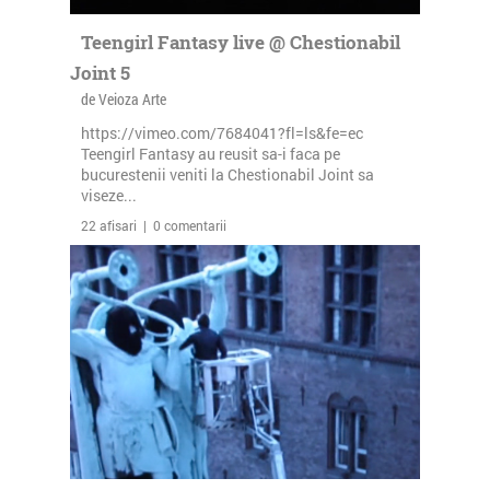
Teengirl Fantasy live @ Chestionabil
Joint 5
de Veioza Arte
https://vimeo.com/7684041?fl=ls&fe=ec
Teengirl Fantasy au reusit sa-i faca pe
bucurestenii veniti la Chestionabil Joint sa
viseze...
22 afisari | 0 comentarii