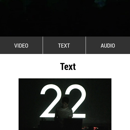
All Stars For Outernational
VIDEO
TEXT
AUDIO
Text