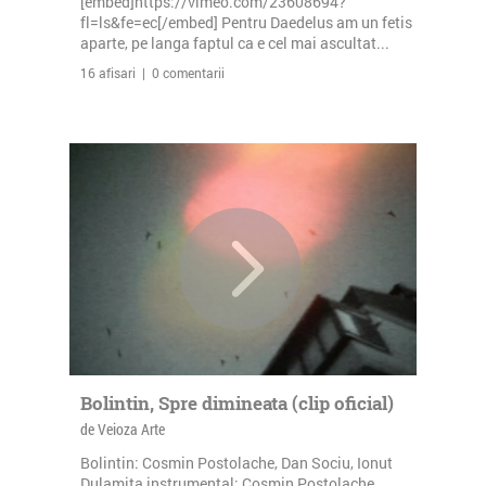
[embed]https://vimeo.com/23608694?
fl=ls&fe=ec[/embed] Pentru Daedelus am un fetis
aparte, pe langa faptul ca e cel mai ascultat...
16 afisari | 0 comentarii
Bolintin, Spre dimineata (clip oficial)
de Veioza Arte
Bolintin: Cosmin Postolache, Dan Sociu, Ionut
Dulamita instrumental: Cosmin Postolache