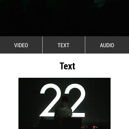
All Stars For Outernational
VIDEO
TEXT
AUDIO
Text