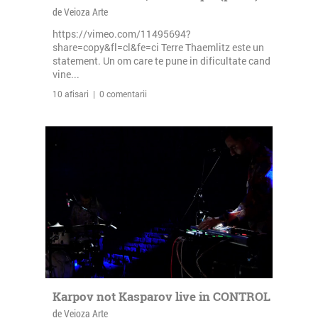
de Veioza Arte
https://vimeo.com/11495694?
share=copy&fl=cl&fe=ci Terre Thaemlitz este un
statement. Un om care te pune in dificultate cand
vine...
10 afisari | 0 comentarii
Karpov not Kasparov live in CONTROL
de Veioza Arte