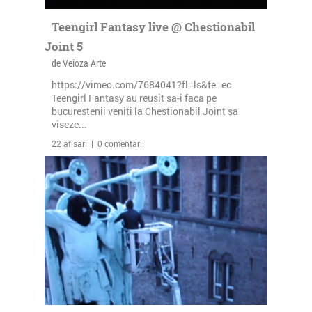
Teengirl Fantasy live @ Chestionabil
Joint 5
de Veioza Arte
https://vimeo.com/7684041?fl=ls&fe=ec
Teengirl Fantasy au reusit sa-i faca pe
bucurestenii veniti la Chestionabil Joint sa
viseze...
22 afisari | 0 comentarii