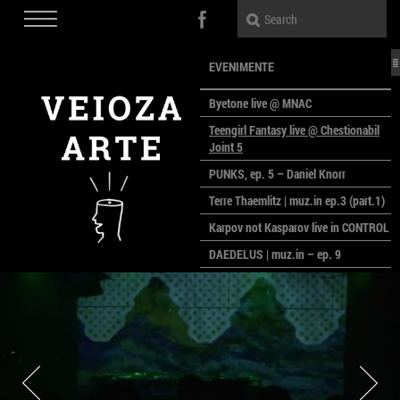
EVENIMENTE
Byetone live @ MNAC
Teengirl Fantasy live @ Chestionabil
Joint 5
PUNKS, ep. 5 – Daniel Knorr
Terre Thaemlitz | muz.in ep.3 (part.1)
Karpov not Kasparov live in CONTROL
DAEDELUS | muz.in – ep. 9
LALELE, LALELE – prima premieră a
anului la MACAZ
CinePOLSKA – filme poloneze la
București
PEOPLE OF ROMANIA se lansează la
galeria Simeza