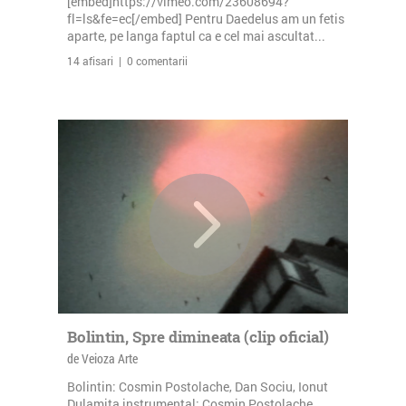
[embed]https://vimeo.com/23608694?
fl=ls&fe=ec[/embed] Pentru Daedelus am un fetis
aparte, pe langa faptul ca e cel mai ascultat...
14 afisari | 0 comentarii
Bolintin, Spre dimineata (clip oficial)
de Veioza Arte
Bolintin: Cosmin Postolache, Dan Sociu, Ionut
Dulamita instrumental: Cosmin Postolache