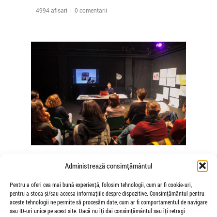
4994 afisari | 0 comentarii
The Agency of Touch – Atelierele
Administrează consimțământul
Somatice susținute de coregrafele
Mădălina Dan și Valentina De Piante
Pentru a oferi cea mai bună experiență, folosim tehnologii, cum ar fi cookie-uri,
pentru a stoca și/sau accesa informațiile despre dispozitive. Consimțământul pentru
Niculae
aceste tehnologii ne permite să procesăm date, cum ar fi comportamentul de navigare
de Veioza Arte
sau ID-uri unice pe acest site. Dacă nu îți dai consimțământul sau îți retragi