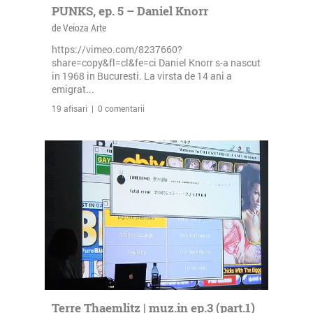
PUNKS, ep. 5 – Daniel Knorr
de Veioza Arte
https://vimeo.com/8237660?
share=copy&fl=cl&fe=ci Daniel Knorr s-a nascut
in 1968 in Bucuresti. La virsta de 14 ani a
emigrat...
19 afisari | 0 comentarii
Terre Thaemlitz | muz.in ep.3 (part.1)