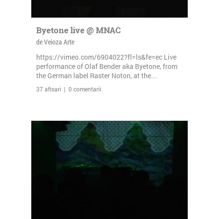
Byetone live @ MNAC
de Veioza Arte
https://vimeo.com/6904022?fl=ls&fe=ec Live
performance of Olaf Bender aka Byetone, from
the German label Raster Noton, at the...
37 afisari | 0 comentarii