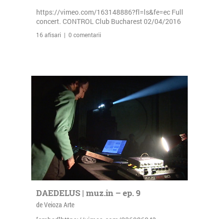
https://vimeo.com/163148886?fl=ls&fe=ec Full
concert. CONTROL Club Bucharest 02/04/2016
16 afisari | 0 comentarii
DAEDELUS | muz.in – ep. 9
de Veioza Arte