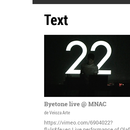
Text
Byetone live @ MNAC
de Veioza Arte
https://vimeo.com/6904022?
fl=ls&fe=ec Live performance of Olaf