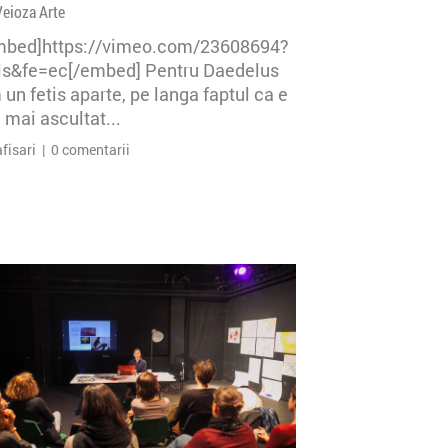
Veioza Arte
mbed]https://vimeo.com/23608694?
=ls&fe=ec[/embed] Pentru Daedelus
un fetis aparte, pe langa faptul ca e
 mai ascultat...
afisari | 0 comentarii