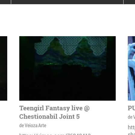
poloneze la București
PEOPLE OF ROMANIA se
lansează la galeria Simeza
All Stars For
Outernational
Teengirl Fantasy live @
PU
Chestionabil Joint 5
de 
de Veioza Arte
ht
sh