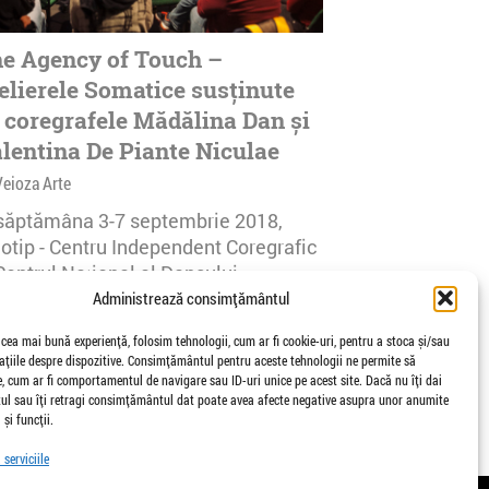
e Agency of Touch –
elierele Somatice susținute
 coregrafele Mădălina Dan și
lentina De Piante Niculae
Veioza Arte
 săptămâna 3-7 septembrie 2018,
notip - Centru Independent Coregrafic
Centrul Național al Dansului
urești...
Administrează consimțământul
afisari | 0 comentarii
 cea mai bună experiență, folosim tehnologii, cum ar fi cookie-uri, pentru a stoca și/sau
țiile despre dispozitive. Consimțământul pentru aceste tehnologii ne permite să
 cum ar fi comportamentul de navigare sau ID-uri unice pe acest site. Dacă nu îți dai
l sau îți retragi consimțământul dat poate avea afecte negative asupra unor anumite
 și funcții.
serviciile