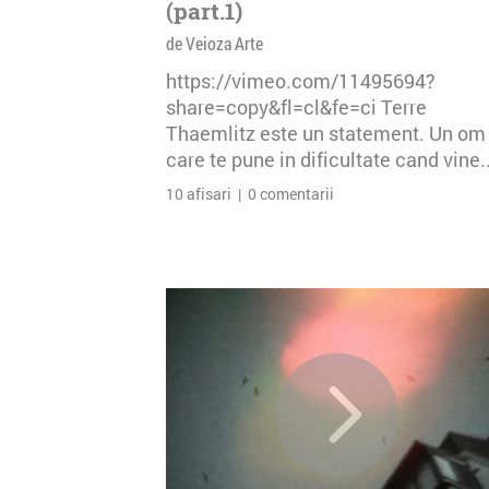
(part.1)
de Veioza Arte
https://vimeo.com/11495694?
share=copy&fl=cl&fe=ci Terre
Thaemlitz este un statement. Un om
care te pune in dificultate cand vine..
10 afisari | 0 comentarii