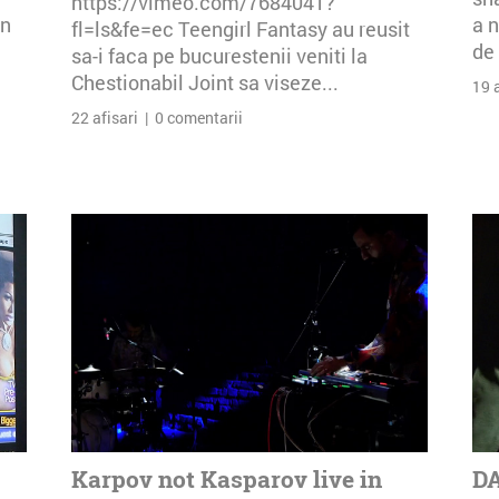
https://vimeo.com/7684041?
an
a n
fl=ls&fe=ec Teengirl Fantasy au reusit
de 
sa-i faca pe bucurestenii veniti la
Chestionabil Joint sa viseze...
19 
22 afisari | 0 comentarii
Karpov not Kasparov live in
DA