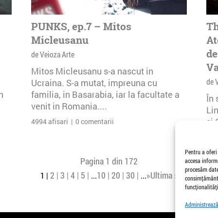
PUNKS, ep.7 – Mitos
Th
Micleusanu
At
de
de Veioza Arte
Va
Mitos Micleusanu s-a nascut in
de 
Ucraina. S-a mutat, impreuna cu
n
familia, in Basarabia, iar la facultate a
În
venit in Romania....
Li
și 
4994 afisari | 0 comentarii
Buc
26 
Pentru a oferi
Pagina 1 din 172
accesa informa
procesăm date,
2
3
4
5
10
20
30
»
Ultima »
1
...
...
consimțământu
funcționalități
Administrează 