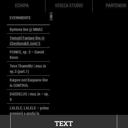
ECHIPA
VEIOZA STUDIO
PARTENERI
EVENIMENTE
Byetone live @ MNAC
Teengirl Fantasy live @
Chestionabil Joint 5
PUNKS, ep. 5 – Daniel
Knorr
Terre Thaemlitz | muz.in
ep.3 (part.1)
Karpov not Kasparov live
in CONTROL
DAEDELUS | muz.in – ep.
9
LALELE, LALELE – prima
premieră a anului la
MACAZ
TEXT
CinePOLSKA – filme