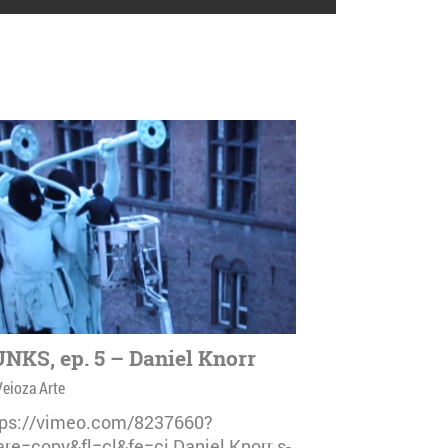
NKS, ep. 5 – Daniel Knorr
Veioza Arte
tps://vimeo.com/8237660?
are=copy&fl=cl&fe=ci Daniel Knorr s-