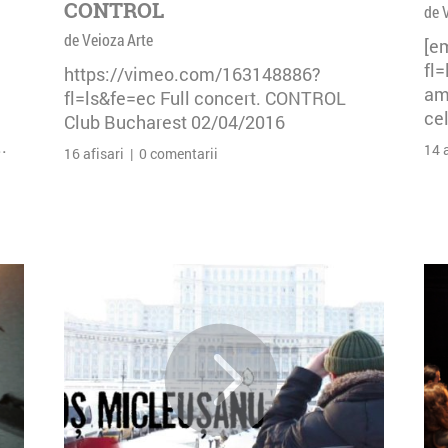
CONTROL
de 
de Veioza Arte
[e
fl
https://vimeo.com/163148886?
am 
fl=ls&fe=ec Full concert. CONTROL
cel
Club Bucharest 02/04/2016
.
14 
16 afisari | 0 comentarii