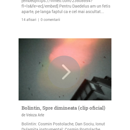
[embed]https://vimeo.com/23608694?
fl=ls&fe=ec[/embed] Pentru Daedelus am un fetis
aparte, pe langa faptul ca e cel mai ascultat...
14 afisari | 0 comentarii
Bolintin, Spre dimineata (clip oficial)
de Veioza Arte
Bolintin: Cosmin Postolache, Dan Sociu, Ionut
Dulamita instrumental: Cosmin Postolache