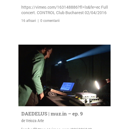
https://vimeo.com/163148886?fl=ls&fe=ec Full
concert. CONTROL Club Bucharest 02/04/2016
16 afisari | 0 comentarii
DAEDELUS | muz.in – ep. 9
de Veioza Arte