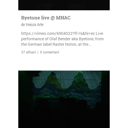
Byetone live @ MNAC
de Veioza Arte
https://vimeo.com/6904022?fl=ls&fe=ec Live
performance of Olaf Bender aka Byetone, from
the German label Raster Noton, at the...
37 afisari | 0 comentarii