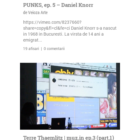
PUNKS, ep. 5 – Daniel Knorr
de Veioza Arte
https://vimeo.com/8237660?
share=copy&fl=cl&fe=ci Daniel Knorr s-a nascut
in 1968 in Bucuresti. La virsta de 14 ani a
emigrat...
19 afisari | 0 comentarii
Terre Thaemlitz | muz.in ep.3 (part.1)