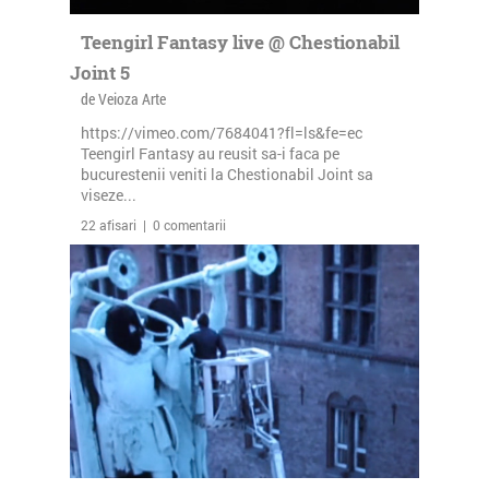
Teengirl Fantasy live @ Chestionabil
Joint 5
de Veioza Arte
https://vimeo.com/7684041?fl=ls&fe=ec
Teengirl Fantasy au reusit sa-i faca pe
bucurestenii veniti la Chestionabil Joint sa
viseze...
22 afisari | 0 comentarii