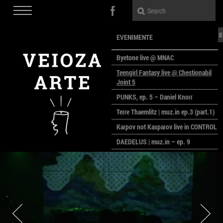
EVENIMENTE
Byetone live @ MNAC
Teengirl Fantasy live @ Chestionabil
Joint 5
PUNKS, ep. 5 – Daniel Knorr
Terre Thaemlitz | muz.in ep.3 (part.1)
Karpov not Kasparov live in CONTROL
DAEDELUS | muz.in – ep. 9
LALELE, LALELE – prima premieră a
anului la MACAZ
CinePOLSKA – filme poloneze la
București
PEOPLE OF ROMANIA se lansează la
galeria Simeza