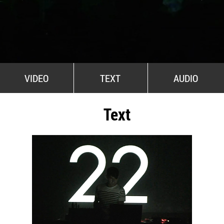
All Stars For Outernational
VIDEO
TEXT
AUDIO
Text