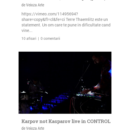
de Veioza Arte
https://vimeo.com/11495694?
share=copy&fl=cl&fe=ci Terre Thaemlitz este un
statement. Un om care te pune in dificultate cand
vine...
10 afisari | 0 comentarii
Karpov not Kasparov live in CONTROL
de Veioza Arte