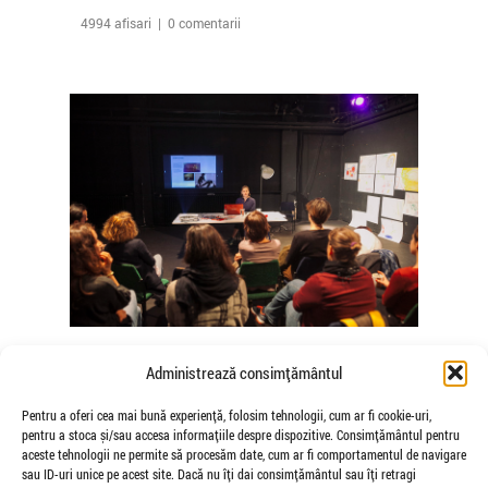
4994 afisari | 0 comentarii
The Agency of Touch – Atelierele
Administrează consimțământul
Somatice susținute de coregrafele
Mădălina Dan și Valentina De Piante
Pentru a oferi cea mai bună experiență, folosim tehnologii, cum ar fi cookie-uri,
pentru a stoca și/sau accesa informațiile despre dispozitive. Consimțământul pentru
Niculae
aceste tehnologii ne permite să procesăm date, cum ar fi comportamentul de navigare
de Veioza Arte
sau ID-uri unice pe acest site. Dacă nu îți dai consimțământul sau îți retragi