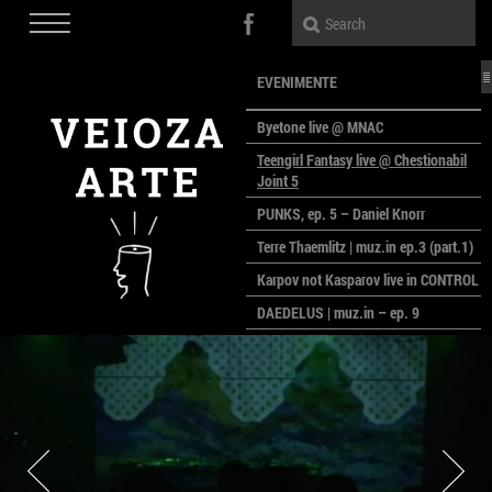
EVENIMENTE
Byetone live @ MNAC
Teengirl Fantasy live @ Chestionabil
Joint 5
PUNKS, ep. 5 – Daniel Knorr
Terre Thaemlitz | muz.in ep.3 (part.1)
Karpov not Kasparov live in CONTROL
DAEDELUS | muz.in – ep. 9
LALELE, LALELE – prima premieră a
anului la MACAZ
CinePOLSKA – filme poloneze la
București
PEOPLE OF ROMANIA se lansează la
galeria Simeza