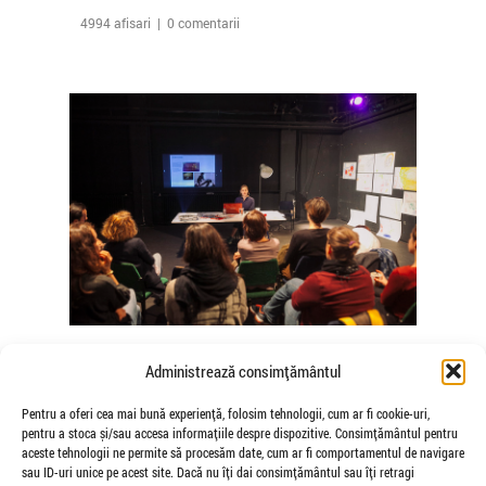
4994 afisari | 0 comentarii
The Agency of Touch – Atelierele
Administrează consimțământul
Somatice susținute de coregrafele
Mădălina Dan și Valentina De Piante
Pentru a oferi cea mai bună experiență, folosim tehnologii, cum ar fi cookie-uri,
pentru a stoca și/sau accesa informațiile despre dispozitive. Consimțământul pentru
Niculae
aceste tehnologii ne permite să procesăm date, cum ar fi comportamentul de navigare
de Veioza Arte
sau ID-uri unice pe acest site. Dacă nu îți dai consimțământul sau îți retragi