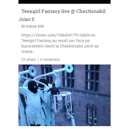
Teengirl Fantasy live @ Chestionabil
Joint 5
de Veioza Arte
https://vimeo.com/7684041?fl=ls&fe=ec
Teengirl Fantasy au reusit sa-i faca pe
bucurestenii veniti la Chestionabil Joint sa
viseze...
22 afisari | 0 comentarii