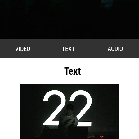
All Stars For Outernational
VIDEO
TEXT
AUDIO
Text