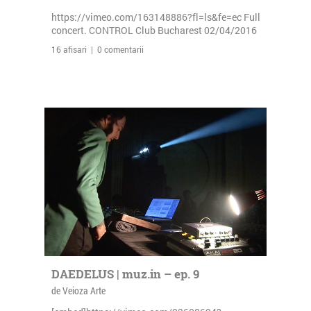
https://vimeo.com/163148886?fl=ls&fe=ec Full
concert. CONTROL Club Bucharest 02/04/2016
16 afisari | 0 comentarii
DAEDELUS | muz.in – ep. 9
de Veioza Arte