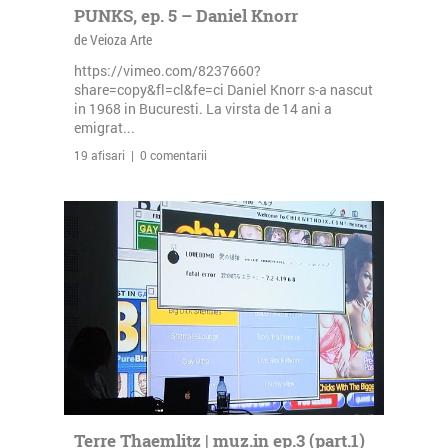
PUNKS, ep. 5 – Daniel Knorr
de Veioza Arte
https://vimeo.com/8237660?
share=copy&fl=cl&fe=ci Daniel Knorr s-a nascut
in 1968 in Bucuresti. La virsta de 14 ani a
emigrat...
19 afisari | 0 comentarii
Terre Thaemlitz | muz.in ep.3 (part.1)