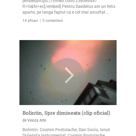
[embed]https://vimeo.com/23608694?
fl=ls&fe=ec[/embed] Pentru Daedelus am un fetis
aparte, pe langa faptul ca e cel mai ascultat...
14 afisari | 0 comentarii
Bolintin, Spre dimineata (clip oficial)
de Veioza Arte
Bolintin: Cosmin Postolache, Dan Sociu, Ionut
Dulamita instrumental: Cosmin Postolache