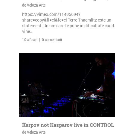
de Veioza Arte
https://vimeo.com/11495694?
share=copy&fl=cl&fe=ci Terre Thaemlitz este un
statement. Un om care te pune in dificultate cand
vine...
10 afisari | 0 comentarii
Karpov not Kasparov live in CONTROL
de Veioza Arte