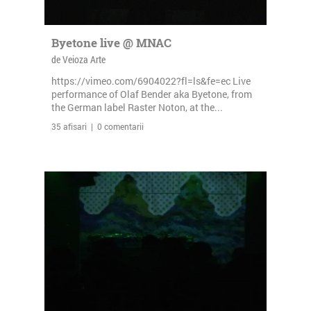
Byetone live @ MNAC
de Veioza Arte
https://vimeo.com/6904022?fl=ls&fe=ec Live
performance of Olaf Bender aka Byetone, from
the German label Raster Noton, at the...
35 afisari | 0 comentarii