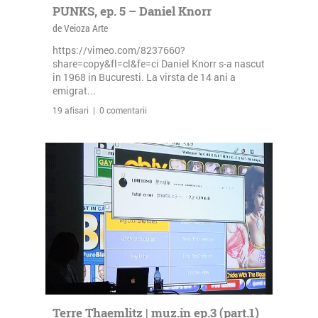
PUNKS, ep. 5 – Daniel Knorr
de Veioza Arte
https://vimeo.com/8237660?
share=copy&fl=cl&fe=ci Daniel Knorr s-a nascut
in 1968 in Bucuresti. La virsta de 14 ani a
emigrat...
19 afisari | 0 comentarii
Terre Thaemlitz | muz.in ep.3 (part.1)