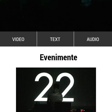
All Stars For Outernational
VIDEO
TEXT
AUDIO
Evenimente