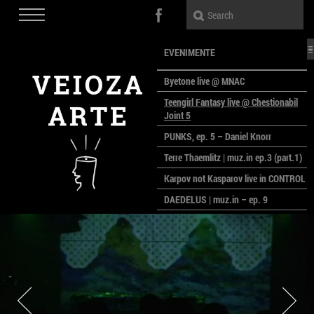
EVENIMENTE
Byetone live @ MNAC
Teengirl Fantasy live @ Chestionabil
Joint 5
PUNKS, ep. 5 – Daniel Knorr
Terre Thaemlitz | muz.in ep.3 (part.1)
Karpov not Kasparov live in CONTROL
DAEDELUS | muz.in – ep. 9
LALELE, LALELE – prima premieră a
anului la MACAZ
CinePOLSKA – filme poloneze la
București
PEOPLE OF ROMANIA se lansează la
galeria Simeza