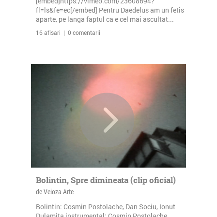
[embed]https://vimeo.com/23608694?
fl=ls&fe=ec[/embed] Pentru Daedelus am un fetis
aparte, pe langa faptul ca e cel mai ascultat...
16 afisari | 0 comentarii
Bolintin, Spre dimineata (clip oficial)
de Veioza Arte
Bolintin: Cosmin Postolache, Dan Sociu, Ionut
Dulamita instrumental: Cosmin Postolache