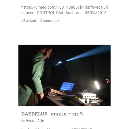
https://vimeo.com/163148886?fl=ls&fe=ec Full
concert. CONTROL Club Bucharest 02/04/2016
16 afisari | 0 comentarii
DAEDELUS | muz.in – ep. 9
de Veioza Arte