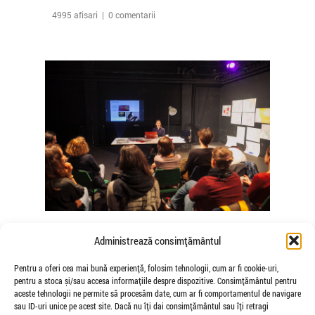
4995 afisari | 0 comentarii
The Agency of Touch – Atelierele
Administrează consimțământul
Somatice susținute de coregrafele
Mădălina Dan și Valentina De Piante
Pentru a oferi cea mai bună experiență, folosim tehnologii, cum ar fi cookie-uri,
pentru a stoca și/sau accesa informațiile despre dispozitive. Consimțământul pentru
Niculae
aceste tehnologii ne permite să procesăm date, cum ar fi comportamentul de navigare
de Veioza Arte
sau ID-uri unice pe acest site. Dacă nu îți dai consimțământul sau îți retragi