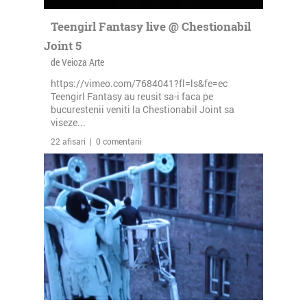
Teengirl Fantasy live @ Chestionabil
Joint 5
de Veioza Arte
https://vimeo.com/7684041?fl=ls&fe=ec
Teengirl Fantasy au reusit sa-i faca pe
bucurestenii veniti la Chestionabil Joint sa
viseze...
22 afisari | 0 comentarii