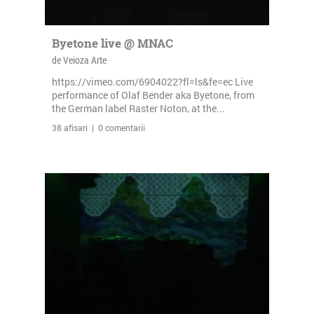
Byetone live @ MNAC
de Veioza Arte
https://vimeo.com/6904022?fl=ls&fe=ec Live
performance of Olaf Bender aka Byetone, from
the German label Raster Noton, at the...
38 afisari | 0 comentarii