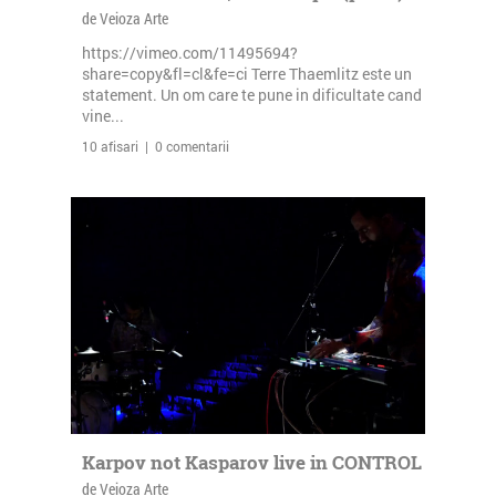
de Veioza Arte
https://vimeo.com/11495694?
share=copy&fl=cl&fe=ci Terre Thaemlitz este un
statement. Un om care te pune in dificultate cand
vine...
10 afisari | 0 comentarii
Karpov not Kasparov live in CONTROL
de Veioza Arte