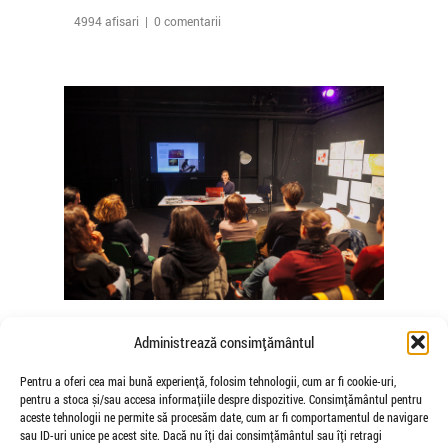
4994 afisari | 0 comentarii
The Agency of Touch – Atelierele
Administrează consimțământul
Somatice susținute de coregrafele
Mădălina Dan și Valentina De Piante
Pentru a oferi cea mai bună experiență, folosim tehnologii, cum ar fi cookie-uri,
pentru a stoca și/sau accesa informațiile despre dispozitive. Consimțământul pentru
Niculae
aceste tehnologii ne permite să procesăm date, cum ar fi comportamentul de navigare
de Veioza Arte
sau ID-uri unice pe acest site. Dacă nu îți dai consimțământul sau îți retragi