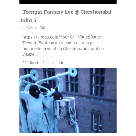
Teengirl Fantasy live @ Chestionabil
Joint 5
de Veioza Arte
https://vimeo.com/7684041?fl=ls&fe=ec
Teengirl Fantasy au reusit sa-i faca pe
bucurestenii veniti la Chestionabil Joint sa
viseze...
22 afisari | 0 comentarii