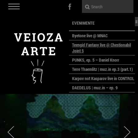
EVENIMENTE
Byetone live @ MNAC
Teengirl Fantasy live @ Chestionabil
Joint 5
PUNKS, ep. 5 – Daniel Knorr
Terre Thaemlitz | muz.in ep.3 (part.1)
Karpov not Kasparov live in CONTROL
DAEDELUS | muz.in – ep. 9
LALELE, LALELE – prima premieră a
anului la MACAZ
CinePOLSKA – filme poloneze la
București
PEOPLE OF ROMANIA se lansează la
galeria Simeza