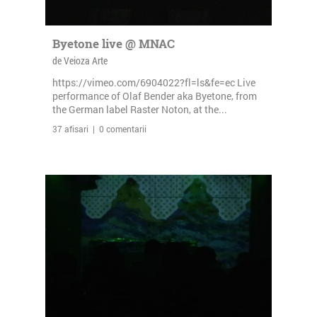
Byetone live @ MNAC
de Veioza Arte
https://vimeo.com/6904022?fl=ls&fe=ec Live
performance of Olaf Bender aka Byetone, from
the German label Raster Noton, at the...
37 afisari | 0 comentarii