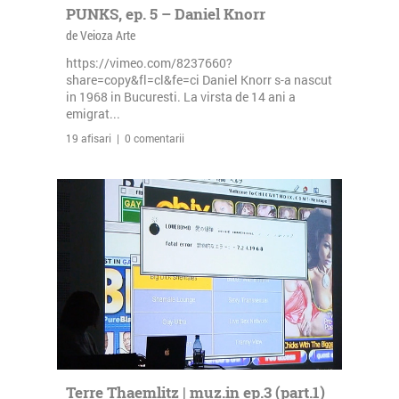
PUNKS, ep. 5 – Daniel Knorr
de Veioza Arte
https://vimeo.com/8237660?
share=copy&fl=cl&fe=ci Daniel Knorr s-a nascut
in 1968 in Bucuresti. La virsta de 14 ani a
emigrat...
19 afisari | 0 comentarii
Terre Thaemlitz | muz.in ep.3 (part.1)