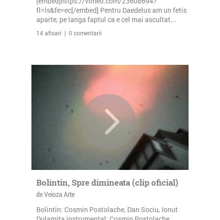
[embed]https://vimeo.com/23608694?
fl=ls&fe=ec[/embed] Pentru Daedelus am un fetis
aparte, pe langa faptul ca e cel mai ascultat...
14 afisari | 0 comentarii
Bolintin, Spre dimineata (clip oficial)
de Veioza Arte
Bolintin: Cosmin Postolache, Dan Sociu, Ionut
Dulamita instrumental: Cosmin Postolache