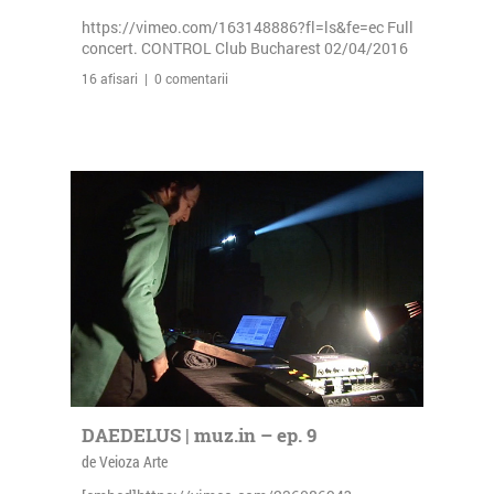
https://vimeo.com/163148886?fl=ls&fe=ec Full
concert. CONTROL Club Bucharest 02/04/2016
16 afisari | 0 comentarii
DAEDELUS | muz.in – ep. 9
de Veioza Arte