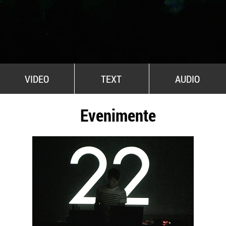
All Stars For Outernational
VIDEO
TEXT
AUDIO
Evenimente