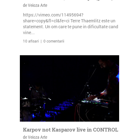
de Veioza Arte
https://vimeo.com/11495694?
share=copy&fl=cl&fe=ci Terre Thaemlitz este un
statement. Un om care te pune in dificultate cand
vine...
10 afisari | 0 comentarii
Karpov not Kasparov live in CONTROL
de Veioza Arte