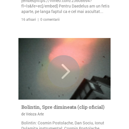
[embed]https://vimeo.com/23608694?
fl=ls&fe=ec[/embed] Pentru Daedelus am un fetis
aparte, pe langa faptul ca e cel mai ascultat...
16 afisari | 0 comentarii
Bolintin, Spre dimineata (clip oficial)
de Veioza Arte
Bolintin: Cosmin Postolache, Dan Sociu, Ionut
Dulamita instrumental: Cosmin Postolache