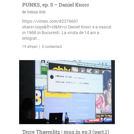
PUNKS, ep. 5 – Daniel Knorr
de Veioza Arte
https://vimeo.com/8237660?
share=copy&fl=cl&fe=ci Daniel Knorr s-a nascut
in 1968 in Bucuresti. La virsta de 14 ani a
emigrat...
19 afisari | 0 comentarii
Terre Thaemlitz | muz.in ep.3 (part.1)