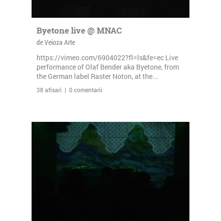
Byetone live @ MNAC
de Veioza Arte
https://vimeo.com/6904022?fl=ls&fe=ec Live
performance of Olaf Bender aka Byetone, from
the German label Raster Noton, at the...
38 afisari | 0 comentarii