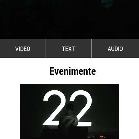
All Stars For Outernational
VIDEO
TEXT
AUDIO
Evenimente