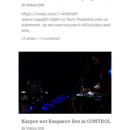
de Veioza Arte
https://vimeo.com/11495694?
share=copy&fl=cl&fe=ci Terre Thaemlitz este un
statement. Un om care te pune in dificultate cand
vine...
10 afisari | 0 comentarii
Karpov not Kasparov live in CONTROL
de Veioza Arte