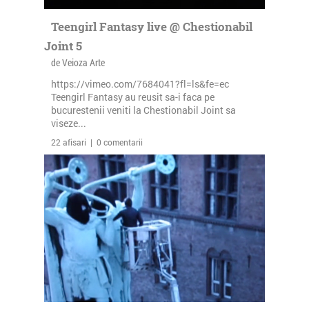
Teengirl Fantasy live @ Chestionabil
Joint 5
de Veioza Arte
https://vimeo.com/7684041?fl=ls&fe=ec
Teengirl Fantasy au reusit sa-i faca pe
bucurestenii veniti la Chestionabil Joint sa
viseze...
22 afisari | 0 comentarii