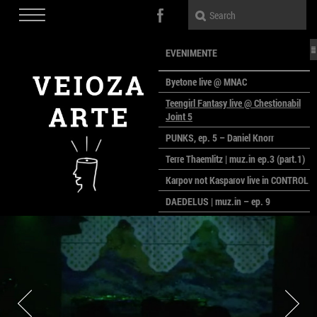
EVENIMENTE
Byetone live @ MNAC
Teengirl Fantasy live @ Chestionabil
Joint 5
PUNKS, ep. 5 – Daniel Knorr
Terre Thaemlitz | muz.in ep.3 (part.1)
Karpov not Kasparov live in CONTROL
DAEDELUS | muz.in – ep. 9
LALELE, LALELE – prima premieră a
anului la MACAZ
CinePOLSKA – filme poloneze la
București
PEOPLE OF ROMANIA se lansează la
galeria Simeza