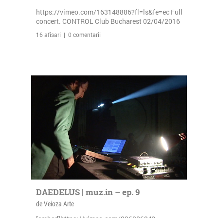
https://vimeo.com/163148886?fl=ls&fe=ec Full
concert. CONTROL Club Bucharest 02/04/2016
16 afisari | 0 comentarii
DAEDELUS | muz.in – ep. 9
de Veioza Arte