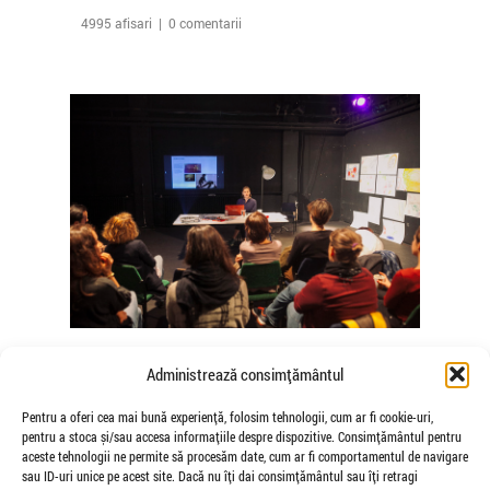
4995 afisari | 0 comentarii
The Agency of Touch – Atelierele
Administrează consimțământul
Somatice susținute de coregrafele
Mădălina Dan și Valentina De Piante
Pentru a oferi cea mai bună experiență, folosim tehnologii, cum ar fi cookie-uri,
pentru a stoca și/sau accesa informațiile despre dispozitive. Consimțământul pentru
Niculae
aceste tehnologii ne permite să procesăm date, cum ar fi comportamentul de navigare
de Veioza Arte
sau ID-uri unice pe acest site. Dacă nu îți dai consimțământul sau îți retragi