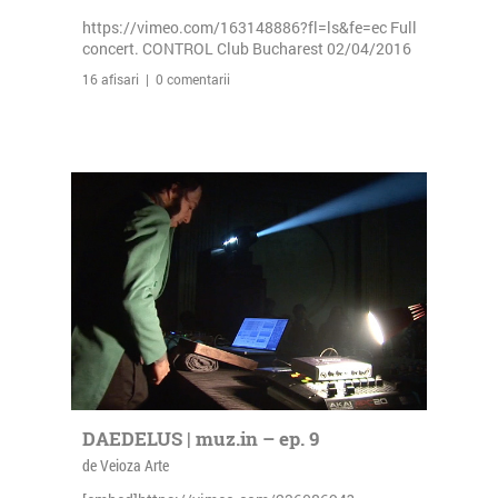
https://vimeo.com/163148886?fl=ls&fe=ec Full
concert. CONTROL Club Bucharest 02/04/2016
16 afisari | 0 comentarii
DAEDELUS | muz.in – ep. 9
de Veioza Arte