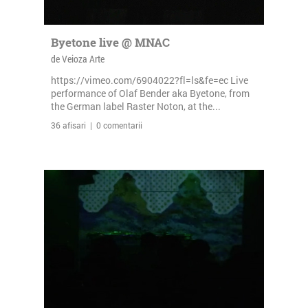
Byetone live @ MNAC
de Veioza Arte
https://vimeo.com/6904022?fl=ls&fe=ec Live
performance of Olaf Bender aka Byetone, from
the German label Raster Noton, at the...
36 afisari | 0 comentarii