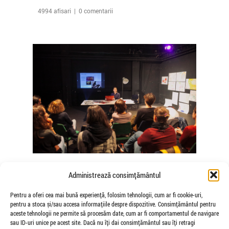
4994 afisari | 0 comentarii
The Agency of Touch – Atelierele
Administrează consimțământul
Somatice susținute de coregrafele
Mădălina Dan și Valentina De Piante
Pentru a oferi cea mai bună experiență, folosim tehnologii, cum ar fi cookie-uri,
pentru a stoca și/sau accesa informațiile despre dispozitive. Consimțământul pentru
Niculae
aceste tehnologii ne permite să procesăm date, cum ar fi comportamentul de navigare
de Veioza Arte
sau ID-uri unice pe acest site. Dacă nu îți dai consimțământul sau îți retragi