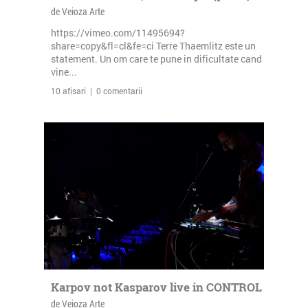
de Veioza Arte
https://vimeo.com/11495694?
share=copy&fl=cl&fe=ci Terre Thaemlitz este un
statement. Un om care te pune in dificultate cand
vine...
10 afisari | 0 comentarii
Karpov not Kasparov live in CONTROL
de Veioza Arte