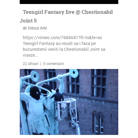
Teengirl Fantasy live @ Chestionabil
Joint 5
de Veioza Arte
https://vimeo.com/7684041?fl=ls&fe=ec
Teengirl Fantasy au reusit sa-i faca pe
bucurestenii veniti la Chestionabil Joint sa
viseze...
22 afisari | 0 comentarii