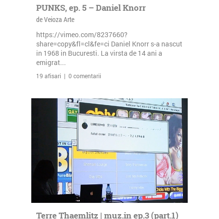
PUNKS, ep. 5 – Daniel Knorr
de Veioza Arte
https://vimeo.com/8237660?
share=copy&fl=cl&fe=ci Daniel Knorr s-a nascut
in 1968 in Bucuresti. La virsta de 14 ani a
emigrat...
19 afisari | 0 comentarii
Terre Thaemlitz | muz.in ep.3 (part.1)