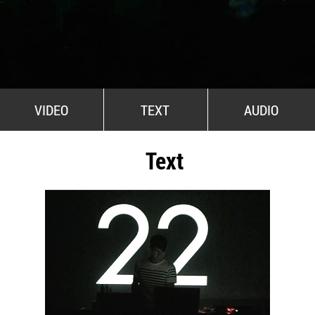
All Stars For Outernational
VIDEO
TEXT
AUDIO
Text