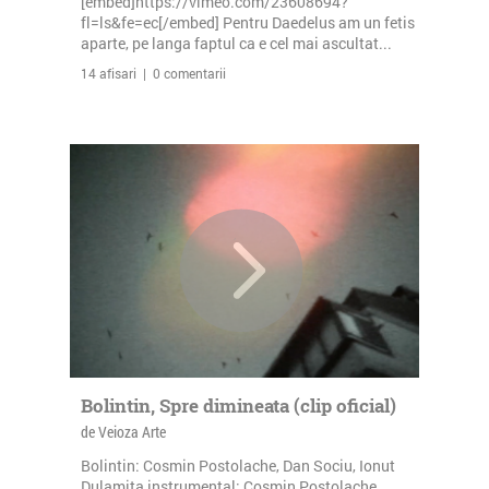
[embed]https://vimeo.com/23608694?
fl=ls&fe=ec[/embed] Pentru Daedelus am un fetis
aparte, pe langa faptul ca e cel mai ascultat...
14 afisari | 0 comentarii
Bolintin, Spre dimineata (clip oficial)
de Veioza Arte
Bolintin: Cosmin Postolache, Dan Sociu, Ionut
Dulamita instrumental: Cosmin Postolache