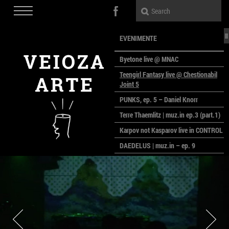
EVENIMENTE
Byetone live @ MNAC
Teengirl Fantasy live @ Chestionabil
Joint 5
PUNKS, ep. 5 – Daniel Knorr
Terre Thaemlitz | muz.in ep.3 (part.1)
Karpov not Kasparov live in CONTROL
DAEDELUS | muz.in – ep. 9
LALELE, LALELE – prima premieră a
anului la MACAZ
CinePOLSKA – filme poloneze la
București
PEOPLE OF ROMANIA se lansează la
galeria Simeza