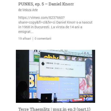
PUNKS, ep. 5 – Daniel Knorr
de Veioza Arte
https://vimeo.com/8237660?
share=copy&fl=cl&fe=ci Daniel Knorr s-a nascut
in 1968 in Bucuresti. La virsta de 14 ani a
emigrat...
19 afisari | 0 comentarii
Terre Thaemlitz | muz.in ep.3 (part.1)