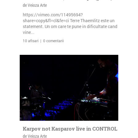
de Veioza Arte
https://vimeo.com/11495694?
share=copy&fl=cl&fe=ci Terre Thaemlitz este un
statement. Un om care te pune in dificultate cand
vine...
10 afisari | 0 comentarii
Karpov not Kasparov live in CONTROL
de Veioza Arte