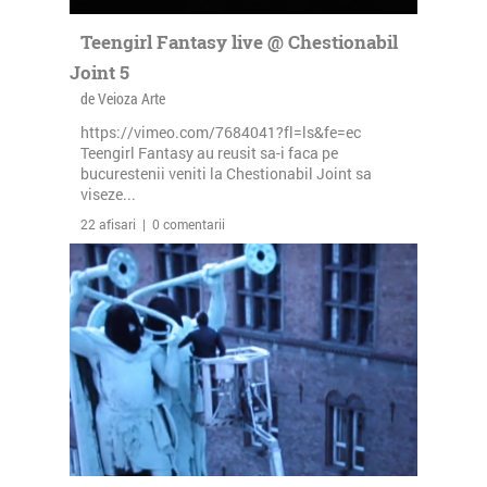
Teengirl Fantasy live @ Chestionabil
Joint 5
de Veioza Arte
https://vimeo.com/7684041?fl=ls&fe=ec
Teengirl Fantasy au reusit sa-i faca pe
bucurestenii veniti la Chestionabil Joint sa
viseze...
22 afisari | 0 comentarii