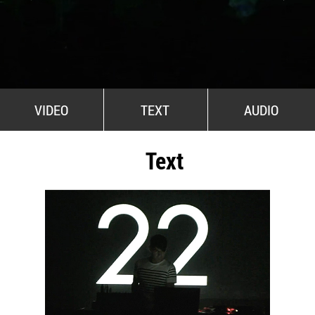
All Stars For Outernational
VIDEO
TEXT
AUDIO
Text