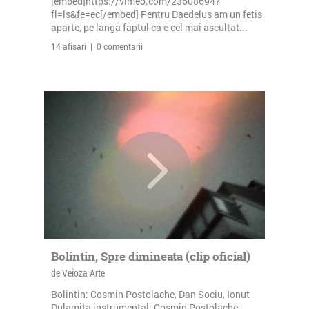
[embed]https://vimeo.com/23608694?
fl=ls&fe=ec[/embed] Pentru Daedelus am un fetis
aparte, pe langa faptul ca e cel mai ascultat...
14 afisari | 0 comentarii
Bolintin, Spre dimineata (clip oficial)
de Veioza Arte
Bolintin: Cosmin Postolache, Dan Sociu, Ionut
Dulamita instrumental: Cosmin Postolache