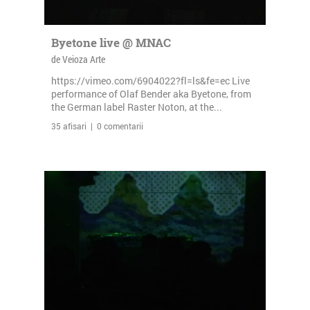
Byetone live @ MNAC
de Veioza Arte
https://vimeo.com/6904022?fl=ls&fe=ec Live
performance of Olaf Bender aka Byetone, from
the German label Raster Noton, at the...
35 afisari | 0 comentarii