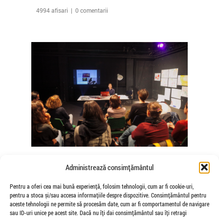
4994 afisari | 0 comentarii
The Agency of Touch – Atelierele
Administrează consimțământul
Somatice susținute de coregrafele
Mădălina Dan și Valentina De Piante
Pentru a oferi cea mai bună experiență, folosim tehnologii, cum ar fi cookie-uri,
pentru a stoca și/sau accesa informațiile despre dispozitive. Consimțământul pentru
Niculae
aceste tehnologii ne permite să procesăm date, cum ar fi comportamentul de navigare
de Veioza Arte
sau ID-uri unice pe acest site. Dacă nu îți dai consimțământul sau îți retragi