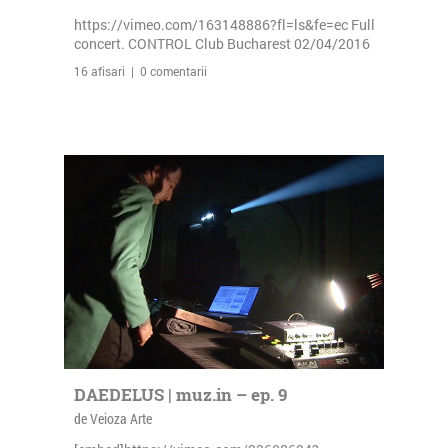
https://vimeo.com/163148886?fl=ls&fe=ec Full
concert. CONTROL Club Bucharest 02/04/2016
16 afisari | 0 comentarii
DAEDELUS | muz.in – ep. 9
de Veioza Arte