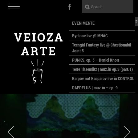
EVENIMENTE
Byetone live @ MNAC
Teengirl Fantasy live @ Chestionabil
Joint 5
PUNKS, ep. 5 – Daniel Knorr
Terre Thaemlitz | muz.in ep.3 (part.1)
Karpov not Kasparov live in CONTROL
DAEDELUS | muz.in – ep. 9
LALELE, LALELE – prima premieră a
anului la MACAZ
CinePOLSKA – filme poloneze la
București
PEOPLE OF ROMANIA se lansează la
galeria Simeza