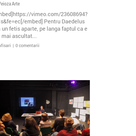
Veioza Arte
mbed]https://vimeo.com/23608694?
=ls&fe=ec[/embed] Pentru Daedelus
un fetis aparte, pe langa faptul ca e
 mai ascultat...
afisari | 0 comentarii