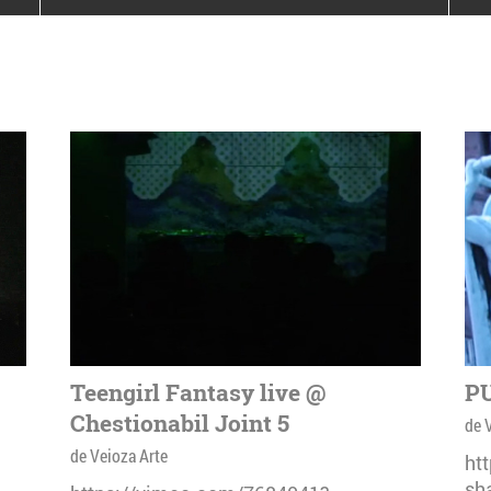
poloneze la București
PEOPLE OF ROMANIA se
lansează la galeria Simeza
All Stars For
Outernational
Teengirl Fantasy live @
PU
Chestionabil Joint 5
de 
de Veioza Arte
ht
sh