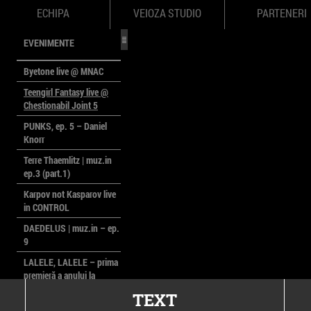
ECHIPA
VEIOZA STUDIO
PARTENERI
EVENIMENTE
Byetone live @ MNAC
Teengirl Fantasy live @
Chestionabil Joint 5
PUNKS, ep. 5 – Daniel
Knorr
Terre Thaemlitz | muz.in
ep.3 (part.1)
Karpov not Kasparov live
in CONTROL
DAEDELUS | muz.in – ep.
9
LALELE, LALELE – prima
premieră a anului la
MACAZ
TEXT
CinePOLSKA – filme