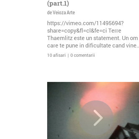
(part.1)
de Veioza Arte
https://vimeo.com/11495694?
share=copy&fl=cl&fe=ci Terre
Thaemlitz este un statement. Un om
care te pune in dificultate cand vine..
10 afisari | 0 comentarii