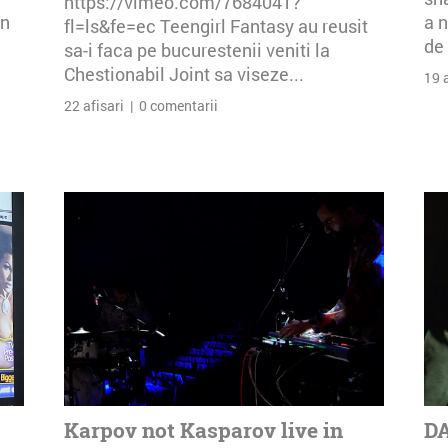
https://vimeo.com/7684041?
an
a n
fl=ls&fe=ec Teengirl Fantasy au reusit
de 
sa-i faca pe bucurestenii veniti la
Chestionabil Joint sa viseze...
19 
22 afisari | 0 comentarii
Karpov not Kasparov live in
DA