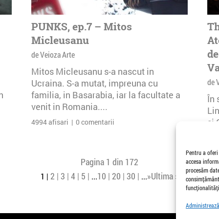
PUNKS, ep.7 – Mitos
Th
Micleusanu
At
de
de Veioza Arte
Va
Mitos Micleusanu s-a nascut in
de 
Ucraina. S-a mutat, impreuna cu
n
familia, in Basarabia, iar la facultate a
În
venit in Romania....
Li
și 
4994 afisari | 0 comentarii
Buc
26 
Pentru a oferi
Pagina 1 din 172
accesa informa
procesăm date,
2
3
4
5
10
20
30
»
Ultima »
1
...
...
consimțământu
funcționalități
Administrează 