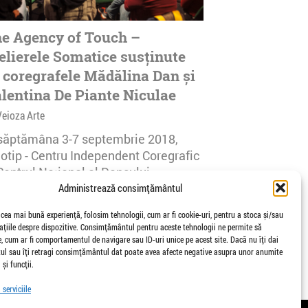
e Agency of Touch –
elierele Somatice susținute
 coregrafele Mădălina Dan și
lentina De Piante Niculae
Veioza Arte
 săptămâna 3-7 septembrie 2018,
notip - Centru Independent Coregrafic
Centrul Național al Dansului
urești...
Administrează consimțământul
afisari | 0 comentarii
 cea mai bună experiență, folosim tehnologii, cum ar fi cookie-uri, pentru a stoca și/sau
țiile despre dispozitive. Consimțământul pentru aceste tehnologii ne permite să
 cum ar fi comportamentul de navigare sau ID-uri unice pe acest site. Dacă nu îți dai
l sau îți retragi consimțământul dat poate avea afecte negative asupra unor anumite
 și funcții.
serviciile