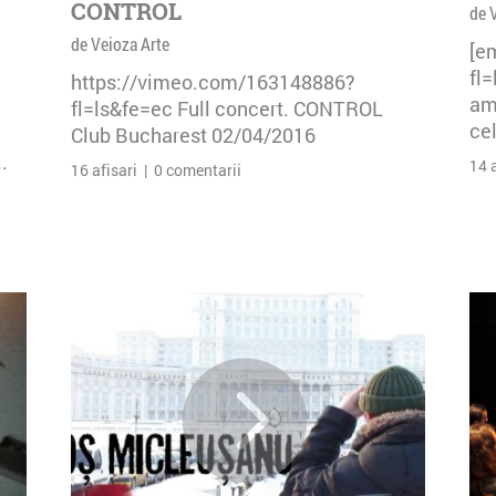
CONTROL
de 
de Veioza Arte
[e
fl
https://vimeo.com/163148886?
am 
fl=ls&fe=ec Full concert. CONTROL
cel
Club Bucharest 02/04/2016
.
14 
16 afisari | 0 comentarii