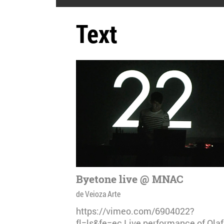
Text
Byetone live @ MNAC
de Veioza Arte
https://vimeo.com/6904022?
fl=ls&fe=ec Live performance of Olaf