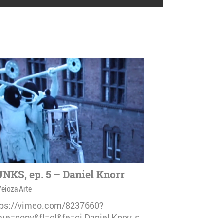
NKS, ep. 5 – Daniel Knorr
Veioza Arte
tps://vimeo.com/8237660?
are=copy&fl=cl&fe=ci Daniel Knorr s-