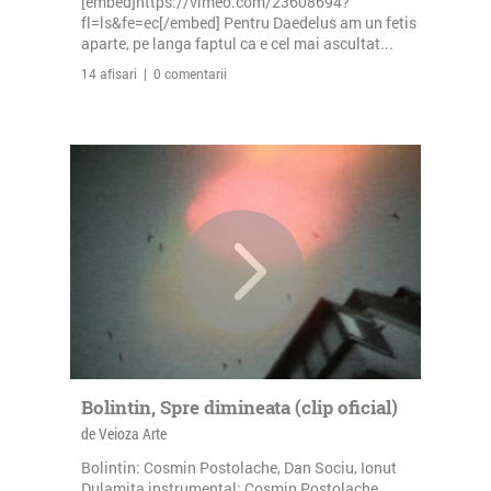
[embed]https://vimeo.com/23608694?
fl=ls&fe=ec[/embed] Pentru Daedelus am un fetis
aparte, pe langa faptul ca e cel mai ascultat...
14 afisari | 0 comentarii
Bolintin, Spre dimineata (clip oficial)
de Veioza Arte
Bolintin: Cosmin Postolache, Dan Sociu, Ionut
Dulamita instrumental: Cosmin Postolache