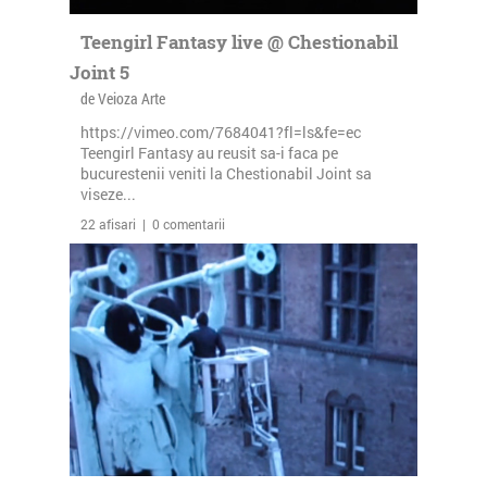
Teengirl Fantasy live @ Chestionabil
Joint 5
de Veioza Arte
https://vimeo.com/7684041?fl=ls&fe=ec
Teengirl Fantasy au reusit sa-i faca pe
bucurestenii veniti la Chestionabil Joint sa
viseze...
22 afisari | 0 comentarii