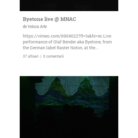
Byetone live @ MNAC
de Veioza Arte
https://vimeo.com/6904022?fl=ls&fe=ec Live
performance of Olaf Bender aka Byetone, from
the German label Raster Noton, at the...
37 afisari | 0 comentarii