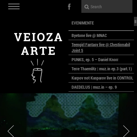
EVENIMENTE
Byetone live @ MNAC
Teengirl Fantasy live @ Chestionabil
Joint 5
PUNKS, ep. 5 – Daniel Knorr
Terre Thaemlitz | muz.in ep.3 (part.1)
Karpov not Kasparov live in CONTROL
DAEDELUS | muz.in – ep. 9
LALELE, LALELE – prima premieră a
anului la MACAZ
CinePOLSKA – filme poloneze la
București
PEOPLE OF ROMANIA se lansează la
galeria Simeza