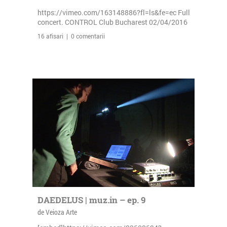
https://vimeo.com/163148886?fl=ls&fe=ec Full
concert. CONTROL Club Bucharest 02/04/2016
16 afisari | 0 comentarii
DAEDELUS | muz.in – ep. 9
de Veioza Arte