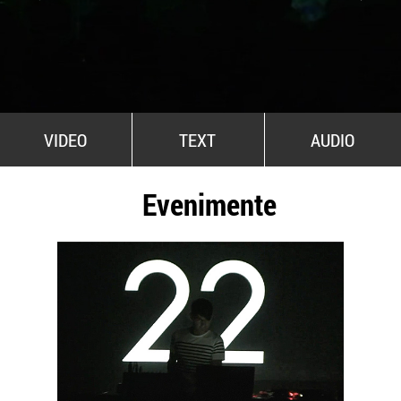
All Stars For Outernational
VIDEO
TEXT
AUDIO
Evenimente