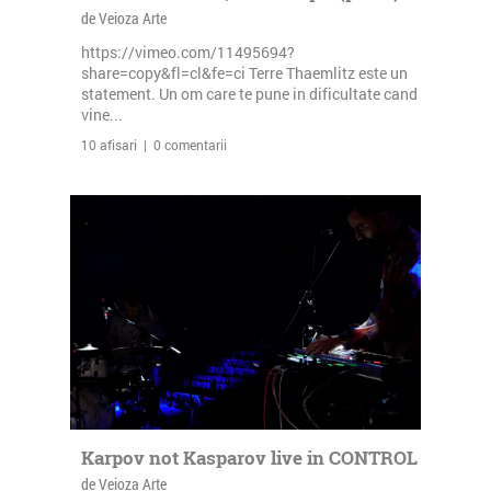
de Veioza Arte
https://vimeo.com/11495694?
share=copy&fl=cl&fe=ci Terre Thaemlitz este un
statement. Un om care te pune in dificultate cand
vine...
10 afisari | 0 comentarii
Karpov not Kasparov live in CONTROL
de Veioza Arte