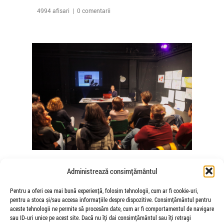
4994 afisari | 0 comentarii
The Agency of Touch – Atelierele
Administrează consimțământul
Somatice susținute de coregrafele
Mădălina Dan și Valentina De Piante
Pentru a oferi cea mai bună experiență, folosim tehnologii, cum ar fi cookie-uri,
pentru a stoca și/sau accesa informațiile despre dispozitive. Consimțământul pentru
Niculae
aceste tehnologii ne permite să procesăm date, cum ar fi comportamentul de navigare
de Veioza Arte
sau ID-uri unice pe acest site. Dacă nu îți dai consimțământul sau îți retragi