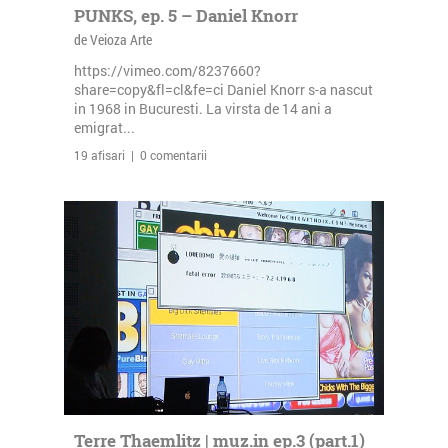
PUNKS, ep. 5 – Daniel Knorr
de Veioza Arte
https://vimeo.com/8237660?
share=copy&fl=cl&fe=ci Daniel Knorr s-a nascut
in 1968 in Bucuresti. La virsta de 14 ani a
emigrat...
19 afisari | 0 comentarii
Terre Thaemlitz | muz.in ep.3 (part.1)