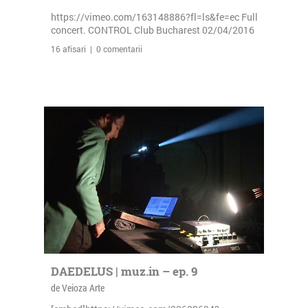
https://vimeo.com/163148886?fl=ls&fe=ec Full
concert. CONTROL Club Bucharest 02/04/2016
16 afisari | 0 comentarii
DAEDELUS | muz.in – ep. 9
de Veioza Arte