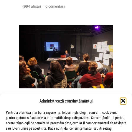
4994 afisari | 0 comentarii
The Agency of Touch – Atelierele
Administrează consimțământul
Somatice susținute de coregrafele
Mădălina Dan și Valentina De Piante
Pentru a oferi cea mai bună experiență, folosim tehnologii, cum ar fi cookie-uri,
pentru a stoca și/sau accesa informațiile despre dispozitive. Consimțământul pentru
Niculae
aceste tehnologii ne permite să procesăm date, cum ar fi comportamentul de navigare
de Veioza Arte
sau ID-uri unice pe acest site. Dacă nu îți dai consimțământul sau îți retragi