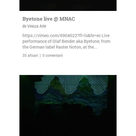
Byetone live @ MNAC
de Veioza Arte
https://vimeo.com/6904022?fl=ls&fe=ec Live
performance of Olaf Bender aka Byetone, from
the German label Raster Noton, at the...
35 afisari | 0 comentarii