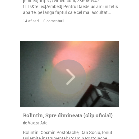
[embed]https://vimeo.com/23608694?
fl=ls&fe=ec[/embed] Pentru Daedelus am un fetis
aparte, pe langa faptul ca e cel mai ascultat...
14 afisari | 0 comentarii
Bolintin, Spre dimineata (clip oficial)
de Veioza Arte
Bolintin: Cosmin Postolache, Dan Sociu, Ionut
Dulamita instrumental: Cosmin Postolache