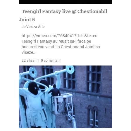
Teengirl Fantasy live @ Chestionabil
Joint 5
de Veioza Arte
https://vimeo.com/7684041?fl=ls&fe=ec
Teengirl Fantasy au reusit sa-i faca pe
bucurestenii veniti la Chestionabil Joint sa
viseze...
22 afisari | 0 comentarii