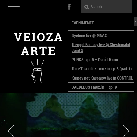
EVENIMENTE
Byetone live @ MNAC
Teengirl Fantasy live @ Chestionabil
Joint 5
PUNKS, ep. 5 – Daniel Knorr
Terre Thaemlitz | muz.in ep.3 (part.1)
Karpov not Kasparov live in CONTROL
DAEDELUS | muz.in – ep. 9
LALELE, LALELE – prima premieră a
anului la MACAZ
CinePOLSKA – filme poloneze la
București
PEOPLE OF ROMANIA se lansează la
galeria Simeza