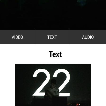
All Stars For Outernational
VIDEO
TEXT
AUDIO
Text