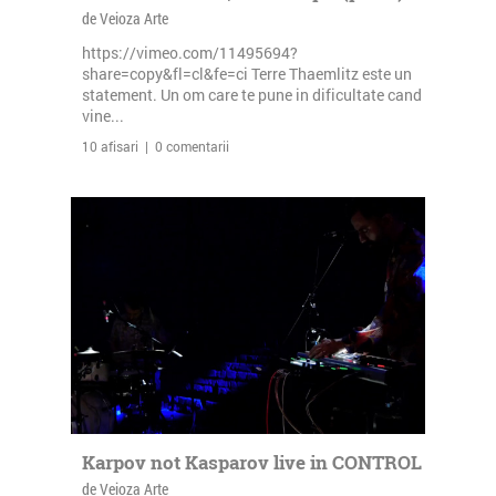
de Veioza Arte
https://vimeo.com/11495694?
share=copy&fl=cl&fe=ci Terre Thaemlitz este un
statement. Un om care te pune in dificultate cand
vine...
10 afisari | 0 comentarii
Karpov not Kasparov live in CONTROL
de Veioza Arte