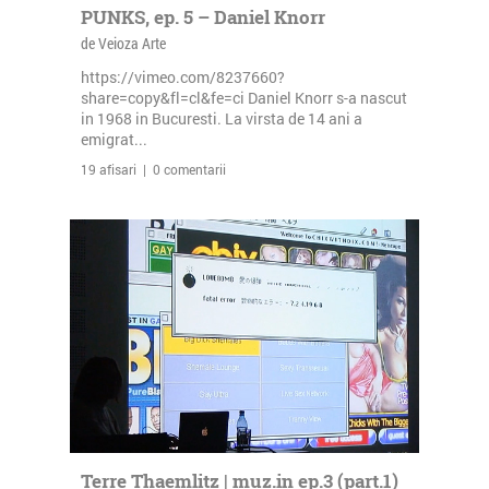
PUNKS, ep. 5 – Daniel Knorr
de Veioza Arte
https://vimeo.com/8237660?
share=copy&fl=cl&fe=ci Daniel Knorr s-a nascut
in 1968 in Bucuresti. La virsta de 14 ani a
emigrat...
19 afisari | 0 comentarii
Terre Thaemlitz | muz.in ep.3 (part.1)