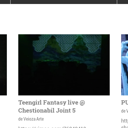
poloneze la București
PEOPLE OF ROMANIA se
lansează la galeria Simeza
All Stars For
Outernational
Teengirl Fantasy live @
PU
Chestionabil Joint 5
de 
de Veioza Arte
ht
sh