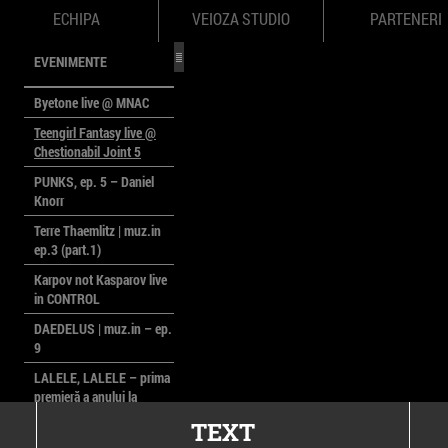
ECHIPA
VEIOZA STUDIO
PARTENERI
EVENIMENTE
Byetone live @ MNAC
Teengirl Fantasy live @
Chestionabil Joint 5
PUNKS, ep. 5 – Daniel
Knorr
Terre Thaemlitz | muz.in
ep.3 (part.1)
Karpov not Kasparov live
in CONTROL
DAEDELUS | muz.in – ep.
9
LALELE, LALELE – prima
premieră a anului la
MACAZ
TEXT
CinePOLSKA – filme