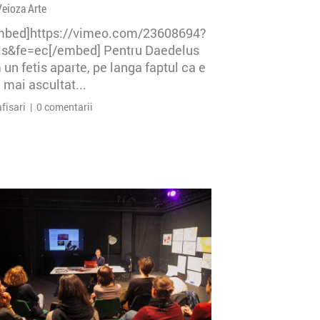
Veioza Arte
mbed]https://vimeo.com/23608694?
=ls&fe=ec[/embed] Pentru Daedelus
un fetis aparte, pe langa faptul ca e
 mai ascultat...
afisari | 0 comentarii