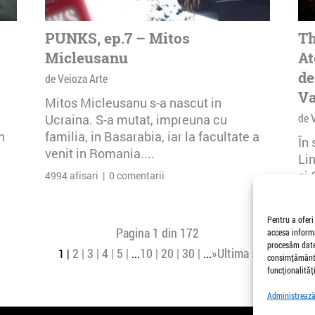
PUNKS, ep.7 – Mitos
Th
Micleusanu
At
de
de Veioza Arte
Va
Mitos Micleusanu s-a nascut in
de 
Ucraina. S-a mutat, impreuna cu
n
familia, in Basarabia, iar la facultate a
În
venit in Romania....
Li
și 
4994 afisari | 0 comentarii
Buc
26 
Pentru a oferi
Pagina 1 din 172
accesa informa
procesăm date,
2
3
4
5
10
20
30
»
Ultima »
1
...
...
consimțământu
funcționalități
Administrează 