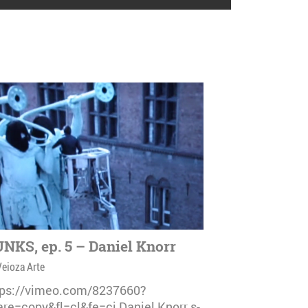
NKS, ep. 5 – Daniel Knorr
Veioza Arte
tps://vimeo.com/8237660?
are=copy&fl=cl&fe=ci Daniel Knorr s-