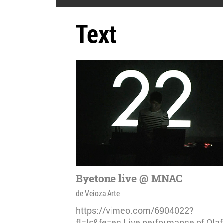
Text
Byetone live @ MNAC
de Veioza Arte
https://vimeo.com/6904022?
fl=ls&fe=ec Live performance of Olaf