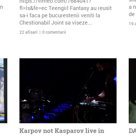
https://vimeo.com/7684041?
an
a n
fl=ls&fe=ec Teengirl Fantasy au reusit
de 
sa-i faca pe bucurestenii veniti la
Chestionabil Joint sa viseze...
19 
22 afisari | 0 comentarii
Karpov not Kasparov live in
DA