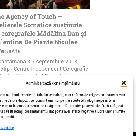
e Agency of Touch –
elierele Somatice susținute
 coregrafele Mădălina Dan și
lentina De Piante Niculae
Veioza Arte
 săptămâna 3-7 septembrie 2018,
notip - Centru Independent Coregrafic
Centrul Național al Dansului
urești...
Administrează consimțământul
afisari | 0 comentarii
 cea mai bună experiență, folosim tehnologii, cum ar fi cookie-uri, pentru a stoca și/sau
țiile despre dispozitive. Consimțământul pentru aceste tehnologii ne permite să
 cum ar fi comportamentul de navigare sau ID-uri unice pe acest site. Dacă nu îți dai
l sau îți retragi consimțământul dat poate avea afecte negative asupra unor anumite
 și funcții.
serviciile