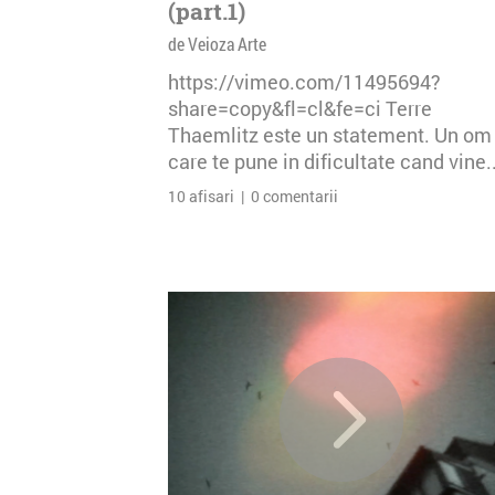
(part.1)
de Veioza Arte
https://vimeo.com/11495694?
share=copy&fl=cl&fe=ci Terre
Thaemlitz este un statement. Un om
care te pune in dificultate cand vine..
10 afisari | 0 comentarii