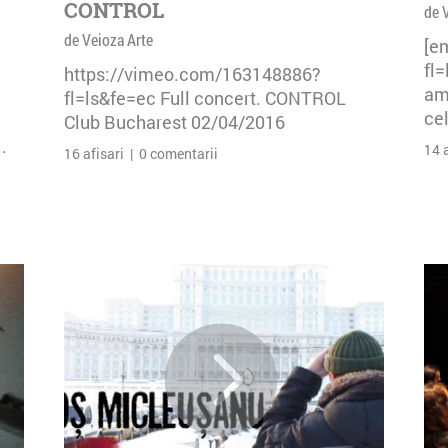
CONTROL
de 
de Veioza Arte
[e
fl
https://vimeo.com/163148886?
am 
fl=ls&fe=ec Full concert. CONTROL
cel
Club Bucharest 02/04/2016
.
14 
16 afisari | 0 comentarii