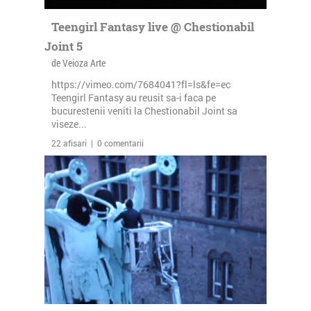
Teengirl Fantasy live @ Chestionabil
Joint 5
de Veioza Arte
https://vimeo.com/7684041?fl=ls&fe=ec
Teengirl Fantasy au reusit sa-i faca pe
bucurestenii veniti la Chestionabil Joint sa
viseze...
22 afisari | 0 comentarii