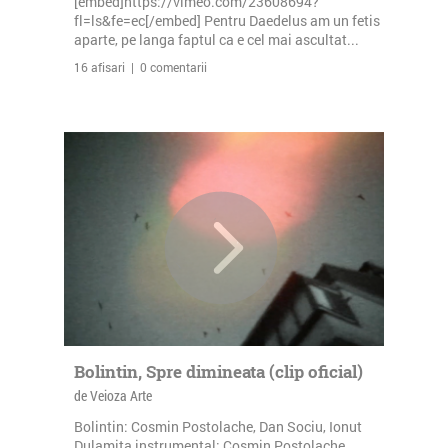
[embed]https://vimeo.com/23608694?
fl=ls&fe=ec[/embed] Pentru Daedelus am un fetis
aparte, pe langa faptul ca e cel mai ascultat...
16 afisari | 0 comentarii
Bolintin, Spre dimineata (clip oficial)
de Veioza Arte
Bolintin: Cosmin Postolache, Dan Sociu, Ionut
Dulamita instrumental: Cosmin Postolache