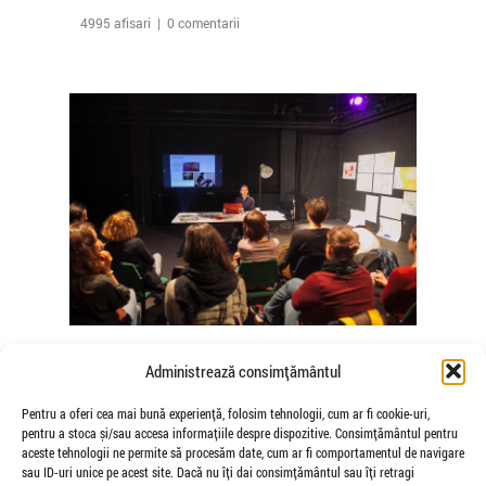
4995 afisari | 0 comentarii
The Agency of Touch – Atelierele
Administrează consimțământul
Somatice susținute de coregrafele
Mădălina Dan și Valentina De Piante
Pentru a oferi cea mai bună experiență, folosim tehnologii, cum ar fi cookie-uri,
pentru a stoca și/sau accesa informațiile despre dispozitive. Consimțământul pentru
Niculae
aceste tehnologii ne permite să procesăm date, cum ar fi comportamentul de navigare
de Veioza Arte
sau ID-uri unice pe acest site. Dacă nu îți dai consimțământul sau îți retragi