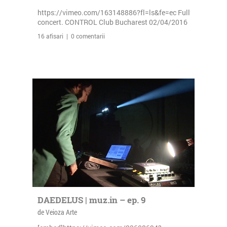
https://vimeo.com/163148886?fl=ls&fe=ec Full
concert. CONTROL Club Bucharest 02/04/2016
16 afisari | 0 comentarii
DAEDELUS | muz.in – ep. 9
de Veioza Arte