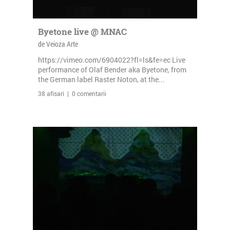
Byetone live @ MNAC
de Veioza Arte
https://vimeo.com/6904022?fl=ls&fe=ec Live
performance of Olaf Bender aka Byetone, from
the German label Raster Noton, at the...
38 afisari | 0 comentarii