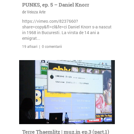
PUNKS, ep. 5 – Daniel Knorr
de Veioza Arte
https://vimeo.com/8237660?
share=copy&fl=cl&fe=ci Daniel Knorr s-a nascut
in 1968 in Bucuresti. La virsta de 14 ani a
emigrat...
19 afisari | 0 comentarii
Terre Thaemlitz | muz.in ep.3 (part.1)