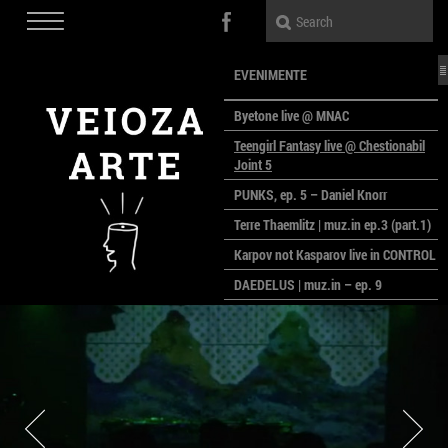
EVENIMENTE
Byetone live @ MNAC
Teengirl Fantasy live @ Chestionabil
Joint 5
PUNKS, ep. 5 – Daniel Knorr
Terre Thaemlitz | muz.in ep.3 (part.1)
Karpov not Kasparov live in CONTROL
DAEDELUS | muz.in – ep. 9
LALELE, LALELE – prima premieră a
anului la MACAZ
CinePOLSKA – filme poloneze la
București
PEOPLE OF ROMANIA se lansează la
galeria Simeza