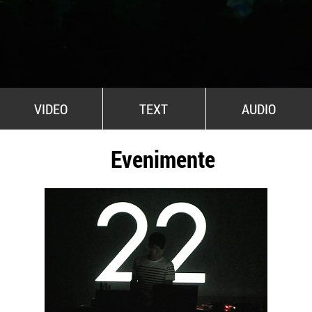
All Stars For Outernational
VIDEO
TEXT
AUDIO
Evenimente