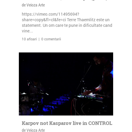
de Veioza Arte
https://vimeo.com/11495694?
share=copy&fl=cl&fe=ci Terre Thaemlitz este un
statement. Un om care te pune in dificultate cand
vine...
10 afisari | 0 comentarii
Karpov not Kasparov live in CONTROL
de Veioza Arte